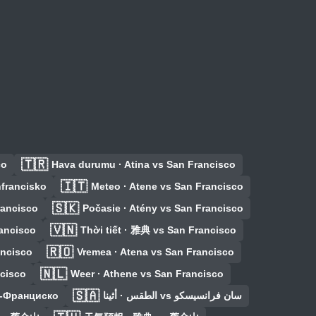
🇹🇷
co
Hava durumu · Atina vs San Francisco
🇮🇹
nfrancisko
Meteo · Atene vs San Francisco
🇸🇰
rancisco
Počasie · Atény vs San Francisco
🇻🇳
ancisco
Thời tiết · 雅典 vs San Francisco
🇷🇴
ancisco
Vremea · Atena vs San Francisco
🇳🇱
ncisco
Weer · Athene vs San Francisco
🇸🇦
н-Франциско
الطقس · أثينا vs سان فرانسيسكو