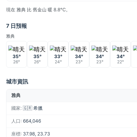
現在 雅典 比 舊金山 暖 8.8°C。
7 日預報
雅典
35°
35°
33°
34°
34°
34°
26°
26°
24°
23°
23°
22°
城市資訊
雅典
國家:
🇬🇷 希臘
人口:
664,046
座標:
37.98, 23.73