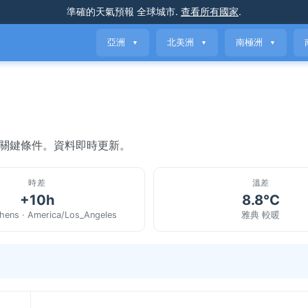
準確的天氣預報
全球城市
.
查看所有國家
.
亞洲
北美洲
南極洲
▼
▼
▼
與關鍵條件。資料即時更新。
時差
溫差
+10h
8.8°C
hens · America/Los_Angeles
雅典 較暖