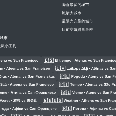
降雨最多的城市
風最大城市
最陽光充足的城市
目前空氣質量最差
城市
費天氣小工具
🇪🇸
hena vs San Francisco
El tiempo · Atenas vs San Francis
🇱🇻
lm · Ateena vs San Francisco
Laikapstākļi · Atēnas vs Sa
🇵🇱
Oras · Atėnai vs San Fransiskas
Pogoda · Ateny vs San F
🇵🇹
Sää · Ateena vs San Francisco
Tempo · Atenas vs São Fr
🇸🇮
reme · Атина vs Сан Франциско
Vreme · Atene vs San Fr
🇬🇧🇺🇸
Været · 雅典 vs 舊金山
Weather · Athens vs San Fra
🇷🇺
года · Афіни vs Сан-Франціско
Погода · Афины vs Са