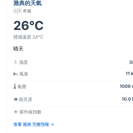
雅典的天氣
🇬🇷 希臘
26°C
體感溫度 24°C
晴天
💧 濕度
3
11 
🌬️ 風速
1009
🌡️ 氣壓
10.0
👁️ 能見度
☀️ 紫外線指數
查看 雅典 完整預報 →