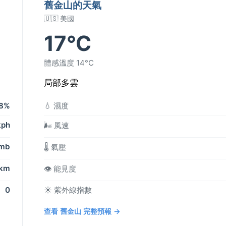
舊金山的天氣
🇺🇸 美國
17°C
體感溫度 14°C
局部多雲
8%
💧 濕度
kph
🌬️ 風速
 mb
🌡️ 氣壓
 km
👁️ 能見度
0
☀️ 紫外線指數
查看 舊金山 完整預報 →