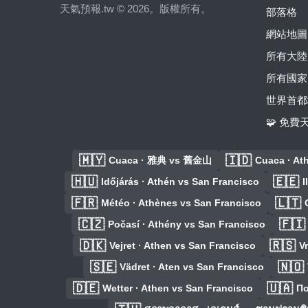
天氣預報.tw © 2026。版權所有。
部落格
網站地圖
所有大陸
所有國家
世界首都
🧩 免
🇲🇾
🇮🇩
Cuaca · 雅典 vs 舊金山
Cuaca · At
🇭🇺
🇪🇪
Időjárás · Athén vs San Francisco
I
🇫🇷
🇱🇹
Météo · Athènes vs San Francisco
🇨🇿
🇫🇮
Počasí · Athény vs San Francisco
🇩🇰
🇷🇸
Vejret · Athen vs San Francisco
V
🇸🇪
🇳🇴
Vädret · Aten vs San Francisco
🇩🇪
🇺🇦
Wetter · Athen vs San Francisco
По