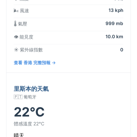
13 kph
🌬️ 風速
999 mb
🌡️ 氣壓
10.0 km
👁️ 能見度
☀️ 紫外線指數
0
查看 香港 完整預報 →
里斯本的天氣
🇵🇹 葡萄牙
22°C
體感溫度 22°C
晴天