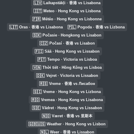
🇱🇻
Laikapstākļi · 香港 vs Lisabona
🇮🇹
Meteo · Hong Kong vs Lisbona
🇫🇷
Météo · Hong Kong vs Lisbonne
🇱🇹
🇵🇱
Oras · 香港 vs Lisabona
Pogoda · 香港 vs Lizbona
🇸🇰
Počasie · Hongkong vs Lisabon
🇨🇿
Počasí · 香港 vs Lisabon
🇫🇮
Sää · Hong Kong vs Lissabon
🇵🇹
Tempo · Victoria vs Lisboa
🇻🇳
Thời tiết · Hồng Kông vs Lisboa
🇩🇰
Vejret · Victoria vs Lissabon
🇷🇸
Vreme · 香港 vs Лисабон
🇸🇮
Vreme · Hong Kong vs Lizbona
🇷🇴
Vremea · Hong Kong vs Lisabona
🇸🇪
Vädret · Hong Kong vs Lissabon
🇳🇴
Været · 香港 vs 里斯本
🇬🇧🇺🇸
Weather · Hong Kong vs Lisbon
🇳🇱
Weer · 香港 vs Lissabon