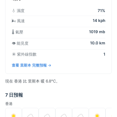
💧 濕度
71%
14 kph
🌬️ 風速
1019 mb
🌡️ 氣壓
10.0 km
👁️ 能見度
☀️ 紫外線指數
1
查看 里斯本 完整預報 →
現在 香港 比 里斯本 暖 6.8°C。
7 日預報
香港