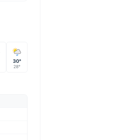
°
30°
28°