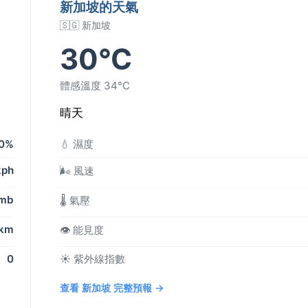
新加坡的天氣
🇸🇬 新加坡
30°C
體感溫度 34°C
晴天
0%
💧 濕度
kph
🌬️ 風速
 mb
🌡️ 氣壓
 km
👁️ 能見度
0
☀️ 紫外線指數
查看 新加坡 完整預報 →