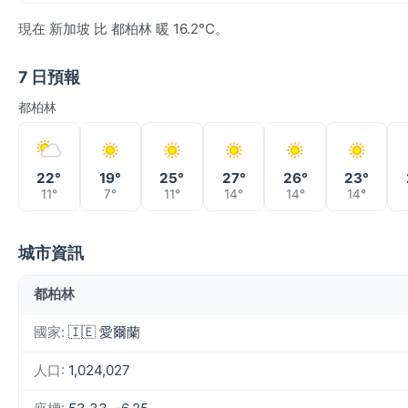
現在 新加坡 比 都柏林 暖 16.2°C。
7 日預報
都柏林
22°
19°
25°
27°
26°
23°
11°
7°
11°
14°
14°
14°
城市資訊
都柏林
國家:
🇮🇪 愛爾蘭
人口:
1,024,027