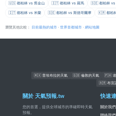
🇺🇸 都柏林 vs 舊金山
🇮🇹 都柏林 vs 羅馬
🇸🇪 都柏林 
🇮🇹 都柏林 vs 米蘭
🇸🇪 都柏林 vs 斯德哥爾摩
🇰🇷 都柏
瀏覽其他比較：
目前最熱的城市
·
世界首都城市
·
網站地圖
🇲🇽 普埃布拉的天氣
🇬🇧 倫敦的天氣
🇵🇭
🇦🇷 
關於 天氣預報.tw
快速
您的首選，提供全球城市的準確即時天氣
關於我們
預報。
聯絡我們