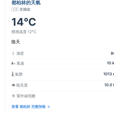
都柏林的天氣
🇮🇪 愛爾蘭
14°C
體感溫度 12°C
陰天
💧 濕度
8
10 
🌬️ 風速
1013
🌡️ 氣壓
10.0
👁️ 能見度
☀️ 紫外線指數
查看 都柏林 完整預報 →