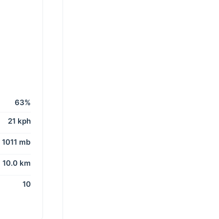
63%
21 kph
1011 mb
10.0 km
10