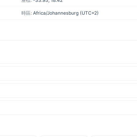
座標:
-33.93, 18.42
時區:
Africa/Johannesburg (UTC+2)