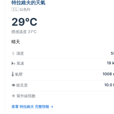
特拉維夫的天氣
🇮🇱 以色列
29°C
體感溫度 31°C
晴天
💧 濕度
5
19 
🌬️ 風速
1008
🌡️ 氣壓
10.0
👁️ 能見度
☀️ 紫外線指數
查看 特拉維夫 完整預報 →