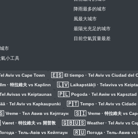
降雨最多的城市
風最大城市
最陽光充足的城市
目前空氣質量最差
城市
費天氣小工具
🇪🇸
Tel Aviv vs Cape Town
El tiempo · Tel Aviv vs Ciudad del
🇱🇻
Ilm · 特拉維夫 vs Kaplinn
Laikapstākļi · Telaviva vs Keipt
🇵🇱
 Tel Avivas vs Keiptaunas
Pogoda · Tel Awiw vs Kapsztad
🇵🇹
ää · Tel Aviv vs Kapkaupunki
Tempo · Tel Aviv vs Cidade
🇸
🇸🇮
Vreme · Тел Авив vs Кејптаун
Vreme · 特拉維夫 vs Cap

🇬🇧🇺🇸
Været · 特拉維夫 vs 開普敦
Weather · Tel Aviv vs C
🇷🇺
Погода · Тель-Авів vs Кейптаун
Погода · Тель-Авив vs