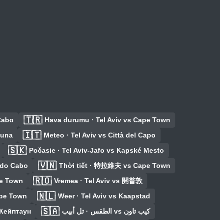
🇹🇷
 Cabo
Hava durumu · Tel Aviv vs Cape Town
🇮🇹
auna
Meteo · Tel Aviv vs Città del Capo
🇸🇰
Počasie · Tel Aviv-Jafo vs Kapské Mesto
🇻🇳
 do Cabo
Thời tiết · 特拉維夫 vs Cape Town
🇷🇴
e Town
Vremea · Tel Aviv vs 開普敦
🇳🇱
ape Town
Weer · Tel Aviv vs Kaapstad
🇸🇦
 Кейптаун
الطقس · تل أبيب vs كيب تاون