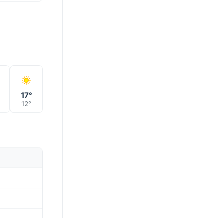
17°
12°