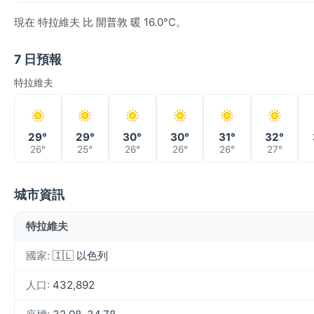
現在 特拉維夫 比 開普敦 暖 16.0°C。
7 日預報
特拉維夫
29°
29°
30°
30°
31°
32°
26°
25°
26°
26°
26°
27°
城市資訊
特拉維夫
國家:
🇮🇱 以色列
人口:
432,892