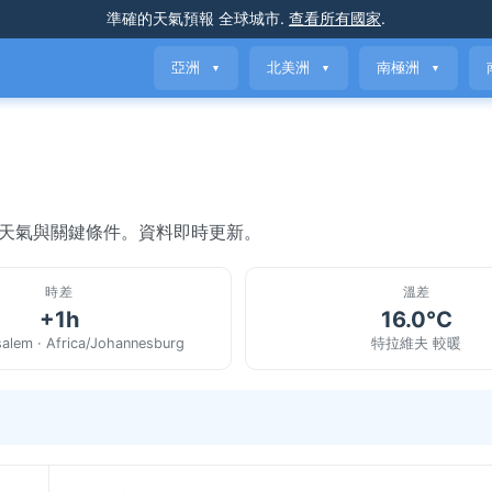
準確的天氣預報
全球城市
.
查看所有國家
.
亞洲
北美洲
南極洲
▼
▼
▼
前天氣與關鍵條件。資料即時更新。
時差
溫差
+1h
16.0°C
salem · Africa/Johannesburg
特拉維夫 較暖