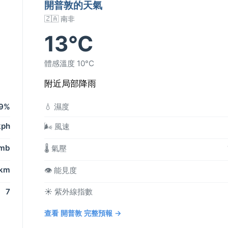
開普敦的天氣
🇿🇦 南非
13°C
體感溫度 10°C
附近局部降雨
9%
💧 濕度
kph
🌬️ 風速
 mb
🌡️ 氣壓
 km
👁️ 能見度
7
☀️ 紫外線指數
查看 開普敦 完整預報 →