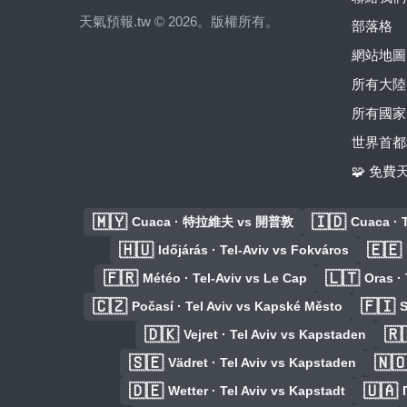
天氣預報.tw © 2026。版權所有。
部落格
網站地圖
所有大陸
所有國家
世界首都
🧩 免
🇲🇾
🇮🇩
Cuaca · 特拉維夫 vs 開普敦
Cuaca · 
🇭🇺
🇪🇪
Időjárás · Tel-Aviv vs Fokváros
🇫🇷
🇱🇹
Météo · Tel-Aviv vs Le Cap
Oras ·
🇨🇿
🇫🇮
Počasí · Tel Aviv vs Kapské Město
S
🇩🇰
🇷
Vejret · Tel Aviv vs Kapstaden
🇸🇪
🇳
Vädret · Tel Aviv vs Kapstaden
🇩🇪
🇺🇦
Wetter · Tel Aviv vs Kapstadt