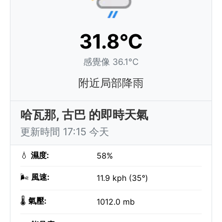
31.8°C
感覺像 36.1°C
附近局部降雨
哈瓦那, 古巴 的即時天氣
更新時間 17:15 今天
💧
濕度:
58%
🌬️
風速:
11.9 kph (35°)
🌡️
氣壓:
1012.0 mb