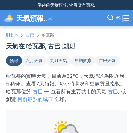
準確的天氣預報
.
查看所有國家
.
☰
天氣預報.
tw
🌐
到其他
古巴
哈瓦那
>
>
天氣在 哈瓦那, 古巴 🇨🇺
預報
八月天氣
九月天氣
年均數據
古巴天氣
哈瓦那的實時天氣，目前為32°C，天氣描述為附近局
部降雨。查看7天預報、每小時狀況和空氣質量指數。
哈瓦那位於
古巴
— 查看所有主要城市的天氣
古巴
, 或
瀏覽
目前最熱的城市
全球。