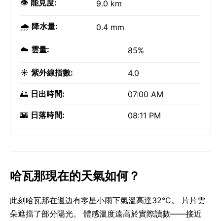
👁️
能見度:
9.0 km
🌧️
降水量:
0.4 mm
☁️
雲量:
85%
☀️
紫外線指數:
4.0
🌅
日出時間:
07:00 AM
🌇
日落時間:
08:11 PM
哈瓦那現在的天氣如何？
此刻哈瓦那在週边有零星小雨下氣溫高達32°C。 片片雲
朵遮擋了部分陽光。 體感溫度遠高於實際讀數——接近