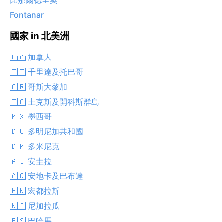
比那爾德里奧
Fontanar
國家 in 北美洲
🇨🇦 加拿大
🇹🇹 千里達及托巴哥
🇨🇷 哥斯大黎加
🇹🇨 土克斯及開科斯群島
🇲🇽 墨西哥
🇩🇴 多明尼加共和國
🇩🇲 多米尼克
🇦🇮 安圭拉
🇦🇬 安地卡及巴布達
🇭🇳 宏都拉斯
🇳🇮 尼加拉瓜
🇧🇸 巴哈馬