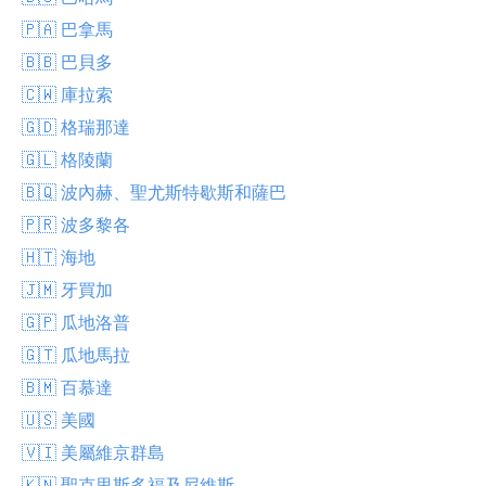
🇵🇦 巴拿馬
🇧🇧 巴貝多
🇨🇼 庫拉索
🇬🇩 格瑞那達
🇬🇱 格陵蘭
🇧🇶 波內赫、聖尤斯特歇斯和薩巴
🇵🇷 波多黎各
🇭🇹 海地
🇯🇲 牙買加
🇬🇵 瓜地洛普
🇬🇹 瓜地馬拉
🇧🇲 百慕達
🇺🇸 美國
🇻🇮 美屬維京群島
🇰🇳 聖克里斯多福及尼維斯