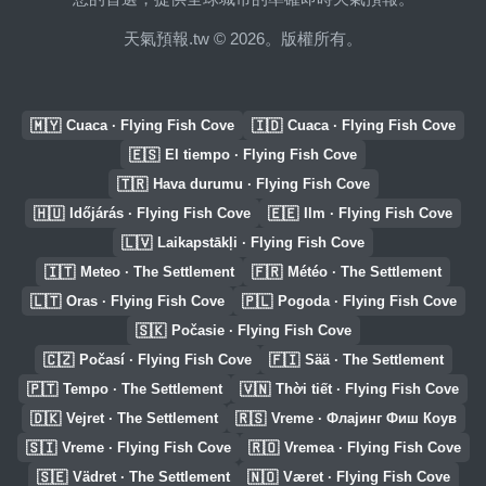
天氣預報.tw © 2026。版權所有。
🇲🇾
🇮🇩
Cuaca · Flying Fish Cove
Cuaca · Flying Fish Cove
🇪🇸
El tiempo · Flying Fish Cove
🇹🇷
Hava durumu · Flying Fish Cove
🇭🇺
🇪🇪
Időjárás · Flying Fish Cove
Ilm · Flying Fish Cove
🇱🇻
Laikapstākļi · Flying Fish Cove
🇮🇹
🇫🇷
Meteo · The Settlement
Météo · The Settlement
🇱🇹
🇵🇱
Oras · Flying Fish Cove
Pogoda · Flying Fish Cove
🇸🇰
Počasie · Flying Fish Cove
🇨🇿
🇫🇮
Počasí · Flying Fish Cove
Sää · The Settlement
🇵🇹
🇻🇳
Tempo · The Settlement
Thời tiết · Flying Fish Cove
🇩🇰
🇷🇸
Vejret · The Settlement
Vreme · Флајинг Фиш Коув
🇸🇮
🇷🇴
Vreme · Flying Fish Cove
Vremea · Flying Fish Cove
🇸🇪
🇳🇴
Vädret · The Settlement
Været · Flying Fish Cove