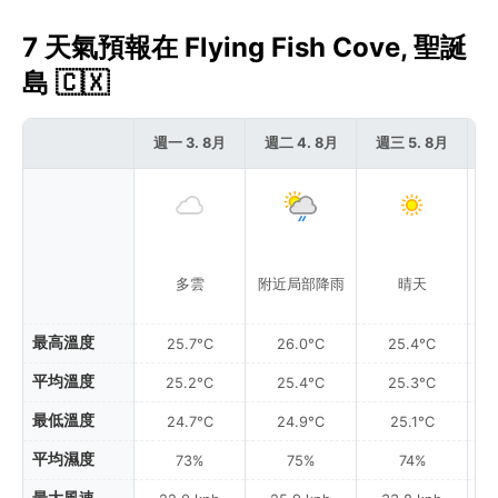
7 天氣預報在 Flying Fish Cove, 聖誕
島 🇨🇽
週一 3. 8月
週二 4. 8月
週三 5. 8月
週
多雲
附近局部降雨
晴天
附
最高溫度
25.7°C
26.0°C
25.4°C
平均溫度
25.2°C
25.4°C
25.3°C
最低溫度
24.7°C
24.9°C
25.1°C
平均濕度
73%
75%
74%