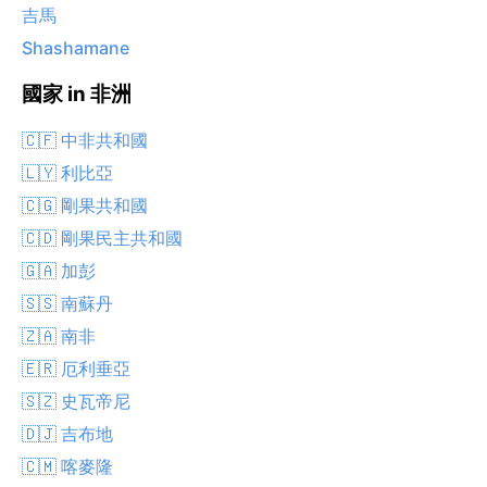
吉馬
Shashamane
國家 in 非洲
🇨🇫 中非共和國
🇱🇾 利比亞
🇨🇬 剛果共和國
🇨🇩 剛果民主共和國
🇬🇦 加彭
🇸🇸 南蘇丹
🇿🇦 南非
🇪🇷 厄利垂亞
🇸🇿 史瓦帝尼
🇩🇯 吉布地
🇨🇲 喀麥隆