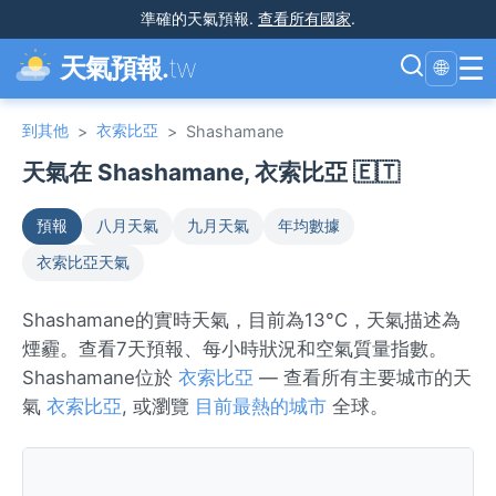
準確的天氣預報
.
查看所有國家
.
☰
天氣預報.
tw
🌐
到其他
衣索比亞
>
>
Shashamane
天氣在 Shashamane, 衣索比亞 🇪🇹
預報
八月天氣
九月天氣
年均數據
衣索比亞天氣
Shashamane的實時天氣，目前為13°C，天氣描述為
煙霾。查看7天預報、每小時狀況和空氣質量指數。
Shashamane位於
衣索比亞
— 查看所有主要城市的天
氣
衣索比亞
, 或瀏覽
目前最熱的城市
全球。