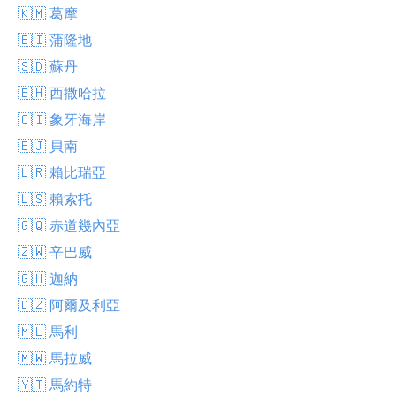
🇰🇲 葛摩
🇧🇮 蒲隆地
🇸🇩 蘇丹
🇪🇭 西撒哈拉
🇨🇮 象牙海岸
🇧🇯 貝南
🇱🇷 賴比瑞亞
🇱🇸 賴索托
🇬🇶 赤道幾內亞
🇿🇼 辛巴威
🇬🇭 迦納
🇩🇿 阿爾及利亞
🇲🇱 馬利
🇲🇼 馬拉威
🇾🇹 馬約特