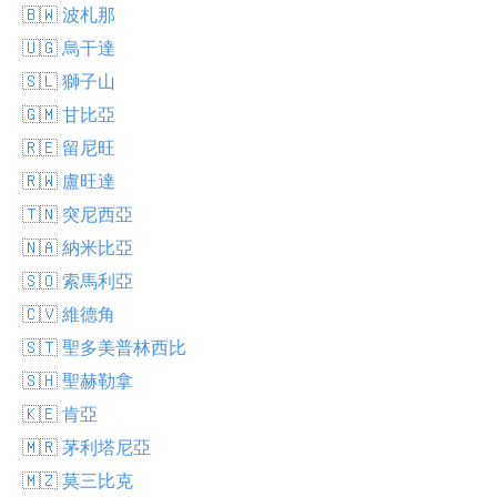
🇧🇼 波札那
🇺🇬 烏干達
🇸🇱 獅子山
🇬🇲 甘比亞
🇷🇪 留尼旺
🇷🇼 盧旺達
🇹🇳 突尼西亞
🇳🇦 納米比亞
🇸🇴 索馬利亞
🇨🇻 維德角
🇸🇹 聖多美普林西比
🇸🇭 聖赫勒拿
🇰🇪 肯亞
🇲🇷 茅利塔尼亞
🇲🇿 莫三比克