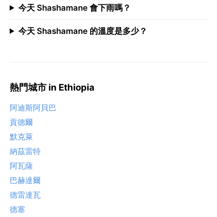
今天 Shashamane 會下雨嗎？
今天 Shashamane 的溫度是多少？
熱門城市 in Ethiopia
阿迪斯阿貝巴
貢德爾
默克萊
納茲雷特
阿瓦薩
巴赫達爾
德雷達瓦
德塞