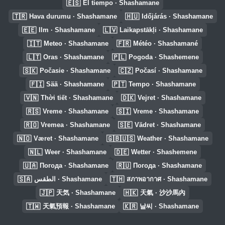
🇪🇸
El tiempo · Shashamane
🇹🇷
🇭🇺
Hava durumu · Shashamane
Időjárás · Shashamane
🇪🇪
🇱🇻
Ilm · Shashamane
Laikapstākļi · Shashamane
🇮🇹
🇫🇷
Meteo · Shashamane
Météo · Shashamané
🇱🇹
🇵🇱
Oras · Shashamane
Pogoda · Shashemene
🇸🇰
🇨🇿
Počasie · Shashamane
Počasí · Shashamane
🇫🇮
🇵🇹
Sää · Shashamane
Tempo · Shashamane
🇻🇳
🇩🇰
Thời tiết · Shashamane
Vejret · Shashamane
🇷🇸
🇸🇮
Vreme · Shashamane
Vreme · Shashamane
🇷🇴
🇸🇪
Vremea · Shashamane
Vädret · Shashamane
🇳🇴
🇬🇧🇺🇸
Været · Shashamane
Weather · Shashamane
🇳🇱
🇩🇪
Weer · Shashamane
Wetter · Shashemene
🇺🇦
🇷🇺
Погода · Shashamane
Погода · Shashamane
🇸🇦
🇹🇭
الطقس · Shashamane
สภาพอากาศ · Shashamane
🇯🇵
🇭🇰
天気 · Shashamane
天氣 · 沙沙馬內
🇹🇼
🇰🇷
天氣預報 · Shashamane
날씨 · Shashamane