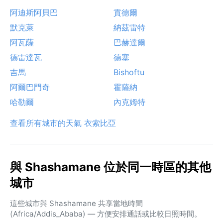
阿迪斯阿貝巴
貢德爾
默克萊
納茲雷特
阿瓦薩
巴赫達爾
德雷達瓦
德塞
吉馬
Bishoftu
阿爾巴門奇
霍薩納
哈勒爾
內克姆特
查看所有城市的天氣 衣索比亞
與 Shashamane 位於同一時區的其他
城市
這些城市與 Shashamane 共享當地時間
(Africa/Addis_Ababa) — 方便安排通話或比較日照時間。