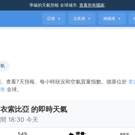
準確的天氣預報
全球城市
.
查看所有國家
.
亞洲
北美洲
南極洲
▼
▼
▼
天氣
雨。查看7天預報、每小時狀況和空氣質量指數。德塞位於
衣
市
全球。
, 衣索比亞 的即時天氣
 18:30 今天
54%
☁️
雲量:
85%