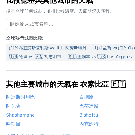
比較德塞與其他城市的天氣
搜尋全球任何城市，並排比較溫度、天氣狀況與預報。
全球熱門城市比較:
🇦🇷 布宜諾斯艾利斯 vs 🇳🇱 阿姆斯特丹
🇮🇳 孟買 vs 🇯🇵 Os
🇮🇳 德里 vs 🇻🇳 胡志明市
🇦🇺 墨爾本 vs 🇺🇸 Los Angeles
其他主要城市的天氣在 衣索比亞 🇪🇹
阿迪斯阿貝巴
貢德爾
阿瓦薩
巴赫達爾
Shashamane
Bishoftu
哈勒爾
內克姆特