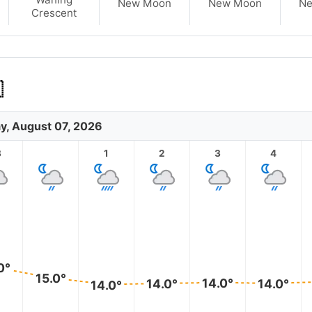
New Moon
New Moon
N
Crescent

ay, August 07, 2026
3
1
2
3
4
0°
15.0°
14.0°
14.0°
14.0°
14.0°