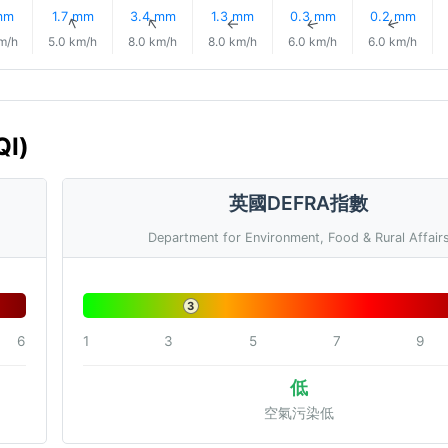
mm
1.7 mm
3.4 mm
1.3 mm
0.3 mm
0.2 mm
↑
↑
↑
↑
↑
↑
m/h
5.0 km/h
8.0 km/h
8.0 km/h
6.0 km/h
6.0 km/h
I)
英國DEFRA指數
Department for Environment, Food & Rural Affair
3
6
1
3
5
7
9
低
空氣污染低