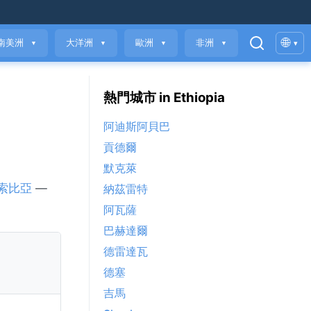
🌐
南美洲
大洋洲
歐洲
非洲
▾
▼
▼
▼
▼
熱門城市 in Ethiopia
阿迪斯阿貝巴
貢德爾
默克萊
索比亞
—
納茲雷特
阿瓦薩
巴赫達爾
德雷達瓦
德塞
吉馬