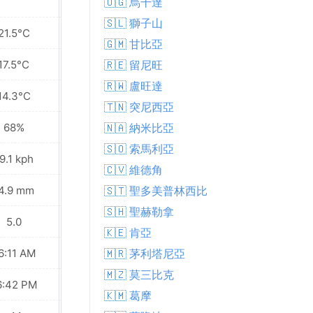
🇺🇬 烏干達
🇸🇱 獅子山
21.5°C
21.1°C
🇬🇲 甘比亞
17.5°C
17.4°C
🇷🇪 留尼旺
🇷🇼 盧旺達
14.3°C
14.8°C
🇹🇳 突尼西亞
68%
68%
🇳🇦 納米比亞
🇸🇴 索馬利亞
9.1 kph
7.9 kph
🇨🇻 維德角
4.9 mm
4.9 mm
🇸🇹 聖多美普林西比
🇸🇭 聖赫勒拿
5.0
5.0
🇰🇪 肯亞
6:11 AM
06:11 AM
🇲🇷 茅利塔尼亞
🇲🇿 莫三比克
6:42 PM
06:41 PM
🇰🇲 葛摩