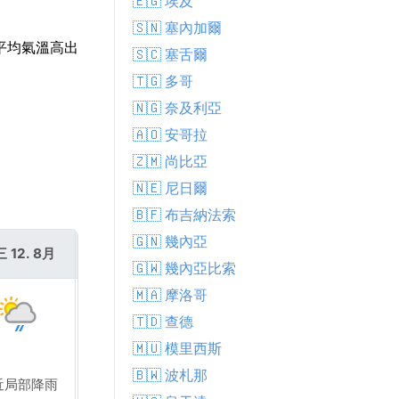
🇪🇬 埃及
🇸🇳 塞內加爾
見平均氣溫高出
🇸🇨 塞舌爾
🇹🇬 多哥
🇳🇬 奈及利亞
🇦🇴 安哥拉
🇿🇲 尚比亞
🇳🇪 尼日爾
🇧🇫 布吉納法索
🇬🇳 幾內亞
 12. 8月
週四 13. 8月
🇬🇼 幾內亞比索
🇲🇦 摩洛哥
🇹🇩 查德
🇲🇺 模里西斯
🇧🇼 波札那
近局部降雨
附近局部降雨