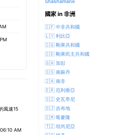
Shashamane
國家 in 非洲
 AM
🇨🇫 中非共和國
🇱🇾 利比亞
 PM
🇨🇬 剛果共和國
🇨🇩 剛果民主共和國
🇬🇦 加彭
🇸🇸 南蘇丹
🇿🇦 南非
🇪🇷 厄利垂亞
🇸🇿 史瓦帝尼
🇩🇯 吉布地
的風速15
🇨🇲 喀麥隆
🇹🇿 坦尚尼亞
:10 AM