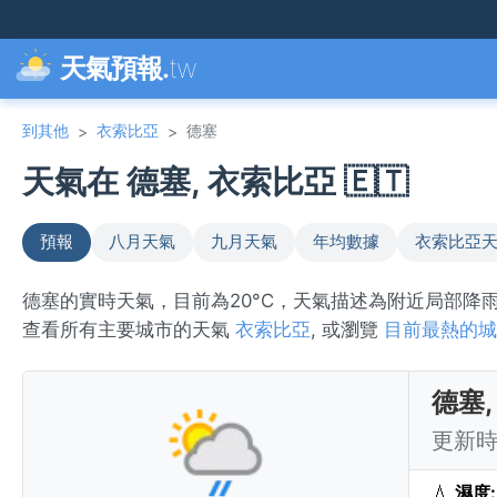
天氣預報.
tw
到其他
衣索比亞
德塞
>
>
天氣在 德塞, 衣索比亞 🇪🇹
預報
八月天氣
九月天氣
年均數據
衣索比亞
德塞的實時天氣，目前為20°C，天氣描述為附近局部降
查看所有主要城市的天氣
衣索比亞
, 或瀏覽
目前最熱的城
德塞
更新時間
💧
濕度: