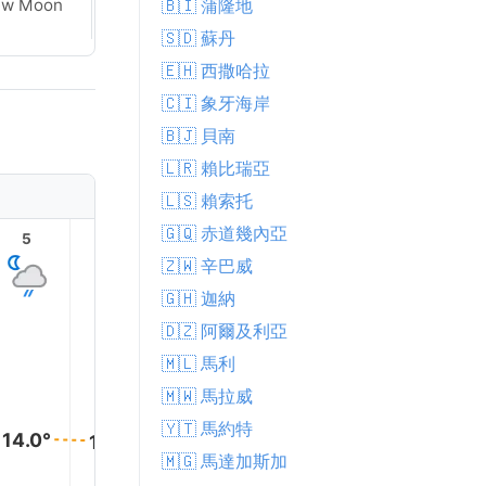
🇧🇮 蒲隆地
ew Moon
New Moon
🇸🇩 蘇丹
🇪🇭 西撒哈拉
🇨🇮 象牙海岸
🇧🇯 貝南
🇱🇷 賴比瑞亞
🇱🇸 賴索托
🇬🇶 赤道幾內亞
5
6
7
8
9
10
🇿🇼 辛巴威
🇬🇭 迦納
🇩🇿 阿爾及利亞
20.0°
🇲🇱 馬利
19.0°
🇲🇼 馬拉威
17.0°
🇾🇹 馬約特
15.0°
14.0°
14.0°
🇲🇬 馬達加斯加