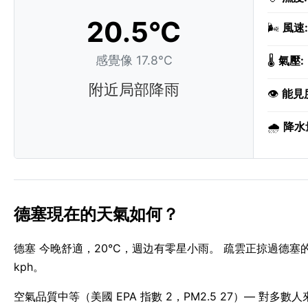
20.5°C
🌬️
風速:
感覺像 17.8°C
🌡️
氣壓:
附近局部降雨
👁️
能見
🌧️
降水
德塞現在的天氣如何？
德塞 今晚舒適，20°C，週边有零星小雨。 疏雲正掠過德塞的夜
kph。
空氣品質中等（美國 EPA 指數 2，PM2.5 27）— 對多數