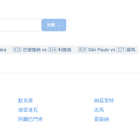
比較 →
aka
🇪🇸 巴塞隆納 vs 🇸🇦 利雅德
🇧🇷 São Paulo vs 🇮🇹 羅馬
默克萊
納茲雷特
德雷達瓦
吉馬
阿爾巴門奇
霍薩納