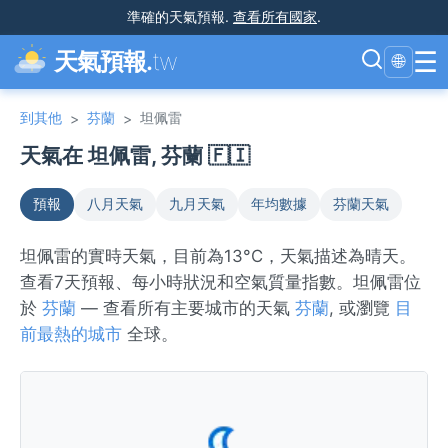
準確的天氣預報
.
查看所有國家
.
☰
天氣預報.
tw
🌐
到其他
芬蘭
坦佩雷
>
>
天氣在 坦佩雷, 芬蘭 🇫🇮
預報
八月天氣
九月天氣
年均數據
芬蘭天氣
坦佩雷的實時天氣，目前為13°C，天氣描述為晴天。
查看7天預報、每小時狀況和空氣質量指數。坦佩雷位
於
芬蘭
— 查看所有主要城市的天氣
芬蘭
, 或瀏覽
目
前最熱的城市
全球。