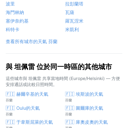
波里
拉彭蘭塔
海門林納
瓦薩
塞伊奈約基
羅瓦涅米
科特卡
米凱利
查看所有城市的天氣 芬蘭
與 坦佩雷 位於同一時區的其他城市
這些城市與 坦佩雷 共享當地時間 (Europe/Helsinki) — 方便
安排通話或比較日照時間。
🇫🇮 赫爾辛基的天氣
🇫🇮 埃斯波的天氣
芬蘭
芬蘭
🇫🇮 Oulu的天氣
🇫🇮 圖爾庫的天氣
芬蘭
芬蘭
🇫🇮 于韋斯屈萊的天氣
🇫🇮 庫奧皮奧的天氣