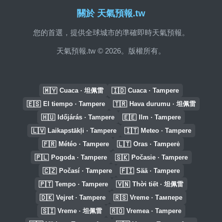
關於 天氣預報.tw
您的首選，提供全球城市的準確即時天氣預報。
天氣預報.tw © 2026。版權所有。
🇲🇾
🇮🇩
Cuaca · 坦佩雷
Cuaca · Tampere
🇪🇸
🇹🇷
El tiempo · Tampere
Hava durumu · 坦佩雷
🇭🇺
🇪🇪
Időjárás · Tampere
Ilm · Tampere
🇱🇻
🇮🇹
Laikapstākļi · Tampere
Meteo · Tampere
🇫🇷
🇱🇹
Météo · Tampere
Oras · Tamperė
🇵🇱
🇸🇰
Pogoda · Tampere
Počasie · Tampere
🇨🇿
🇫🇮
Počasí · Tampere
Sää · Tampere
🇵🇹
🇻🇳
Tempo · Tampere
Thời tiết · 坦佩雷
🇩🇰
🇷🇸
Vejret · Tampere
Vreme · Тампере
🇸🇮
🇷🇴
Vreme · 坦佩雷
Vremea · Tampere