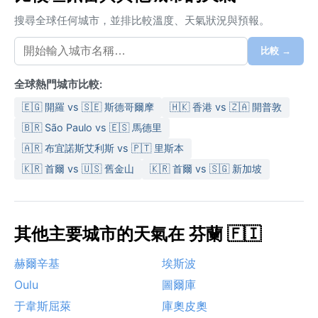
搜尋全球任何城市，並排比較溫度、天氣狀況與預報。
比較 →
全球熱門城市比較:
🇪🇬 開羅 vs 🇸🇪 斯德哥爾摩
🇭🇰 香港 vs 🇿🇦 開普敦
🇧🇷 São Paulo vs 🇪🇸 馬德里
🇦🇷 布宜諾斯艾利斯 vs 🇵🇹 里斯本
🇰🇷 首爾 vs 🇺🇸 舊金山
🇰🇷 首爾 vs 🇸🇬 新加坡
其他主要城市的天氣在 芬蘭 🇫🇮
赫爾辛基
埃斯波
Oulu
圖爾庫
于韋斯屈萊
庫奧皮奧