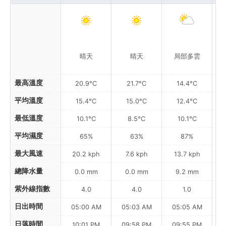
晴天
晴天
局部多雲
附
最高溫度
20.9°C
21.7°C
14.4°C
平均溫度
15.4°C
15.0°C
12.4°C
最低溫度
10.1°C
8.5°C
10.1°C
平均濕度
65%
63%
87%
最大風速
20.2 kph
7.6 kph
13.7 kph
總降水量
0.0 mm
0.0 mm
9.2 mm
紫外線指數
4.0
4.0
1.0
日出時間
05:00 AM
05:03 AM
05:05 AM
0
日落時間
10:01 PM
09:58 PM
09:55 PM