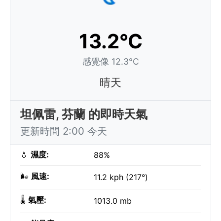
13.2°C
感覺像 12.3°C
晴天
坦佩雷, 芬蘭 的即時天氣
更新時間 2:00 今天
💧
濕度:
88%
🌬️
風速:
11.2 kph (217°)
🌡️
氣壓:
1013.0 mb