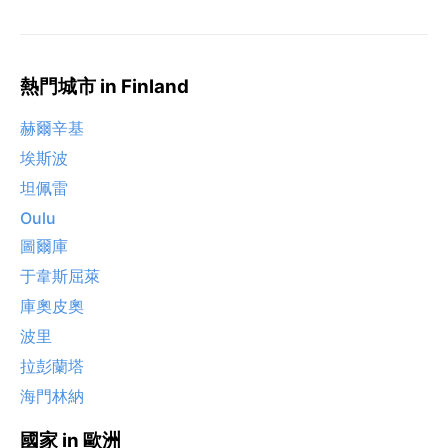
熱門城市 in Finland
赫爾辛基
埃斯波
坦佩雷
Oulu
圖爾庫
于韋斯屈萊
庫奧皮奧
波里
拉彭蘭塔
海門林納
國家 in 歐洲