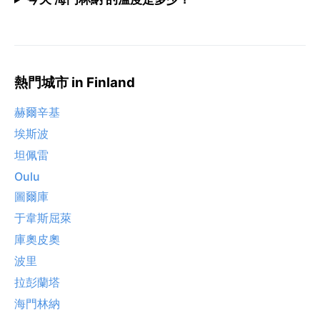
熱門城市 in Finland
赫爾辛基
埃斯波
坦佩雷
Oulu
圖爾庫
于韋斯屈萊
庫奧皮奧
波里
拉彭蘭塔
海門林納