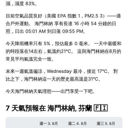
濕，濕度 83%。
目前空氣品質良好（美國 EPA 指數 1，PM2.5 3）——適
合戶外運動。 海門林納 享有長達 16 小時 54 分鐘的日
照，日出 05:01 AM 到日落 09:55 PM。
今天降雨機率只有 5%，預估最多 0 毫米。 一天中最暖和
的時段落在14左右，氣溫約21°C。 這與海門林納在8月的
常見平均氣溫完全一致。
未來一週氣溫偏涼，Wednesday 最冷，接近 17°C。 對
比之下，海門林納這一天的歷史最高溫是31°C。
今天海門林納天氣理想——出門享受一下吧。
7 天氣預報在 海門林納, 芬蘭 🇫🇮
週一 3. 8月
週二 4. 8月
週三 5. 8月
週