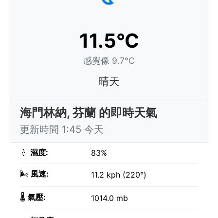
11.5°C
感覺像 9.7°C
晴天
海門林納, 芬蘭 的即時天氣
更新時間 1:45 今天
💧
濕度:
83%
🌬️
風速:
11.2 kph (220°)
🌡️
氣壓:
1014.0 mb