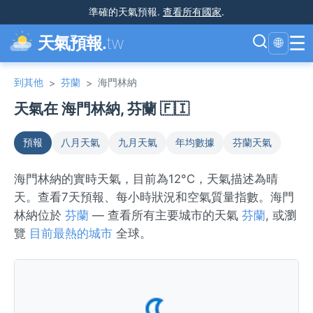
準確的天氣預報
.
查看所有國家
.
☰
天氣預報.
tw
🌐
到其他
芬蘭
海門林納
>
>
天氣在 海門林納, 芬蘭 🇫🇮
預報
八月天氣
九月天氣
年均數據
芬蘭天氣
海門林納的實時天氣，目前為12°C，天氣描述為晴
天。查看7天預報、每小時狀況和空氣質量指數。海門
林納位於
芬蘭
— 查看所有主要城市的天氣
芬蘭
, 或瀏
覽
目前最熱的城市
全球。