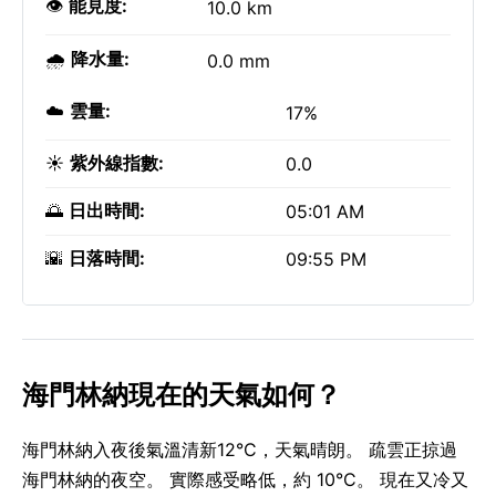
👁️
能見度:
10.0 km
🌧️
降水量:
0.0 mm
☁️
雲量:
17%
☀️
紫外線指數:
0.0
🌅
日出時間:
05:01 AM
🌇
日落時間:
09:55 PM
海門林納現在的天氣如何？
海門林納入夜後氣溫清新12°C，天氣晴朗。 疏雲正掠過
海門林納的夜空。 實際感受略低，約 10°C。 現在又冷又