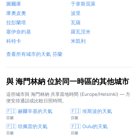
圖爾庫
于韋斯屈萊
庫奧皮奧
波里
拉彭蘭塔
瓦薩
塞伊奈約基
羅瓦涅米
科特卡
米凱利
查看所有城市的天氣 芬蘭
與 海門林納 位於同一時區的其他城市
這些城市與 海門林納 共享當地時間 (Europe/Helsinki) — 方
便安排通話或比較日照時間。
🇫🇮 赫爾辛基的天氣
🇫🇮 埃斯波的天氣
芬蘭
芬蘭
🇫🇮 坦佩雷的天氣
🇫🇮 Oulu的天氣
芬蘭
芬蘭