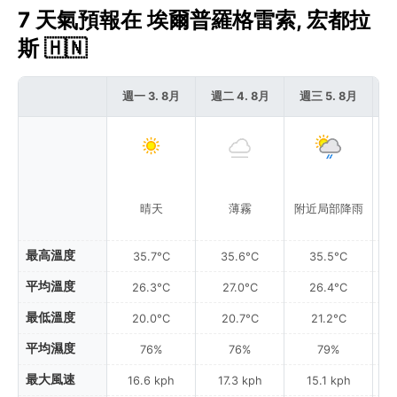
7 天氣預報在 埃爾普羅格雷索, 宏都拉
斯 🇭🇳
週一 3. 8月
週二 4. 8月
週三 5. 8月
週
晴天
薄霧
附近局部降雨
附
最高溫度
35.7°C
35.6°C
35.5°C
平均溫度
26.3°C
27.0°C
26.4°C
最低溫度
20.0°C
20.7°C
21.2°C
平均濕度
76%
76%
79%
最大風速
16.6 kph
17.3 kph
15.1 kph