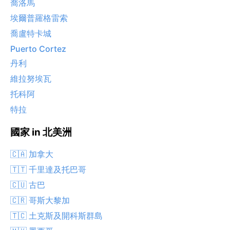
喬洛馬
埃爾普羅格雷索
喬盧特卡城
Puerto Cortez
丹利
維拉努埃瓦
托科阿
特拉
國家 in 北美洲
🇨🇦 加拿大
🇹🇹 千里達及托巴哥
🇨🇺 古巴
🇨🇷 哥斯大黎加
🇹🇨 土克斯及開科斯群島