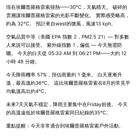
現在埃爾普羅格雷索很熱——30°C，天氣晴天。 破碎的
雲層讓埃爾普羅格雷索的光影不斷變化。 實際感受略高，
約為 32°C。 預計來自west的微風，風速13 kph。
空氣品質中等（美國 EPA 指數 2，PM2.5 21）— 對多數
人來說可以接受。 紫外線指數 1，偏低 — 今天無需防
曬。 今天的白天從 05:33 AM 到 06:21 PM——大約 12
小時 48 分鐘。
今天降雨機率 57%，預估雨量約 1 毫米。 白天逐漸升
溫，最高溫約36°C。 這比埃爾普羅格雷索在8月的常見平
均氣溫高出約4°C。
未來7天天氣不穩定，降雨主要集中在Friday前後。 今天
的高溫遠低於埃爾普羅格雷索同日紀錄的35°C。
重點提醒：今天非常適合到埃爾普羅格雷索戶外活動。