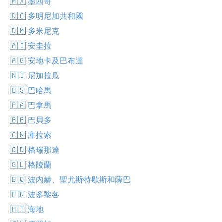
🇲🇽 墨西哥
🇩🇴 多明尼加共和國
🇩🇲 多米尼克
🇦🇮 安圭拉
🇦🇬 安地卡及巴布達
🇳🇮 尼加拉瓜
🇧🇸 巴哈馬
🇵🇦 巴拿馬
🇧🇧 巴貝多
🇨🇼 庫拉索
🇬🇩 格瑞那達
🇬🇱 格陵蘭
🇧🇶 波內赫、聖尤斯特歇斯和薩巴
🇵🇷 波多黎各
🇭🇹 海地