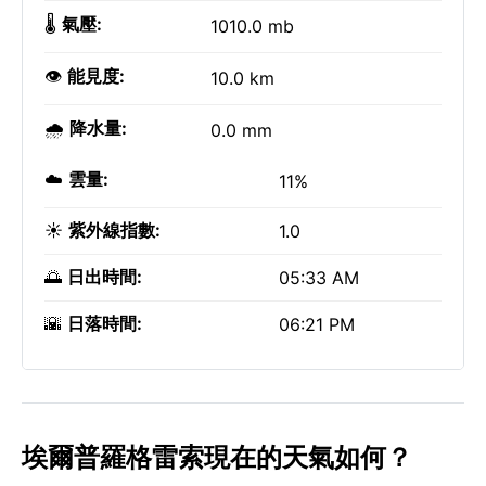
🌡️
氣壓:
1010.0 mb
👁️
能見度:
10.0 km
🌧️
降水量:
0.0 mm
☁️
雲量:
11%
☀️
紫外線指數:
1.0
🌅
日出時間:
05:33 AM
🌇
日落時間:
06:21 PM
埃爾普羅格雷索現在的天氣如何？