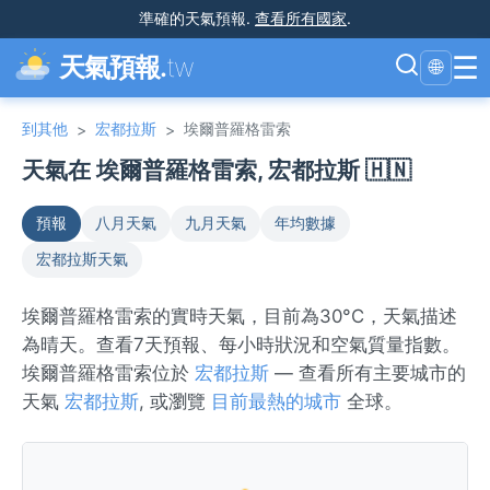
準確的天氣預報
.
查看所有國家
.
☰
天氣預報.
tw
🌐
到其他
宏都拉斯
埃爾普羅格雷索
>
>
天氣在 埃爾普羅格雷索, 宏都拉斯 🇭🇳
預報
八月天氣
九月天氣
年均數據
宏都拉斯天氣
埃爾普羅格雷索的實時天氣，目前為30°C，天氣描述
為晴天。查看7天預報、每小時狀況和空氣質量指數。
埃爾普羅格雷索位於
宏都拉斯
— 查看所有主要城市的
天氣
宏都拉斯
, 或瀏覽
目前最熱的城市
全球。