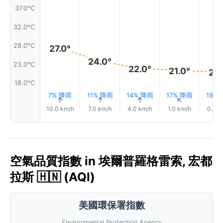
37.0°C
32.0°C
28.0°C
27.0°
24.0°
23.0°C
22.0°
21.0°
21.
18.0°C
7% 降雨
11% 降雨
14% 降雨
17% 降雨
19%
↑
↑
↑
↑
10.0 km/h
7.0 km/h
4.0 km/h
1.0 km/h
0.0 k
空氣品質指數 in 埃爾普羅格雷索, 宏都
拉斯 🇭🇳 (AQI)
美國環保署指數
Environmental Protection Agency