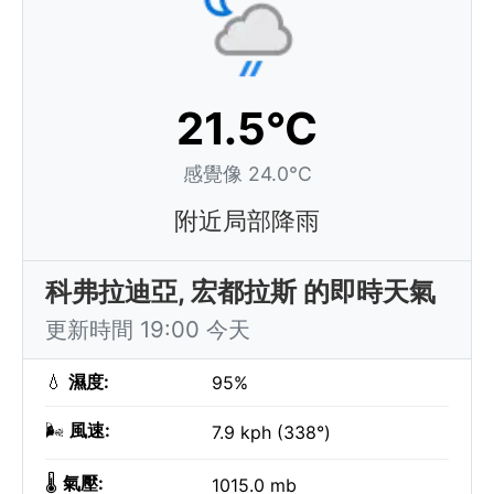
21.5°C
感覺像 24.0°C
附近局部降雨
科弗拉迪亞, 宏都拉斯 的即時天氣
更新時間 19:00 今天
💧
濕度:
95%
🌬️
風速:
7.9 kph (338°)
🌡️
氣壓:
1015.0 mb