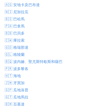
🇦🇬 安地卡及巴布達
🇳🇮 尼加拉瓜
🇧🇸 巴哈馬
🇵🇦 巴拿馬
🇧🇧 巴貝多
🇨🇼 庫拉索
🇬🇩 格瑞那達
🇬🇱 格陵蘭
🇧🇶 波內赫、聖尤斯特歇斯和薩巴
🇵🇷 波多黎各
🇭🇹 海地
🇯🇲 牙買加
🇬🇵 瓜地洛普
🇬🇹 瓜地馬拉
🇧🇲 百慕達