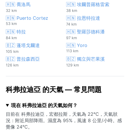
🇭🇳 喬洛馬
🇭🇳 埃爾普羅格雷索
32 km
38 km
🇭🇳 Puerto Cortez
🇭🇳 拉恩特拉達
53 km
74 km
🇭🇳 特拉
🇭🇳 聖羅莎德科潘
84 km
97 km
🇧🇿 蓬塔戈爾達
🇭🇳 Yoro
113 km
105 km
🇧🇿 普拉森西亞
🇧🇿 獨立與芒果溪
126 km
129 km
科弗拉迪亞 的天氣 — 常見問題
現在 科弗拉迪亞 的天氣如何？
目前在 科弗拉迪亞，宏都拉斯，天氣為 22°C，天氣狀
況：附近局部降雨。濕度為 95%，風速 8 公里/小時。感
覺像 24°C。