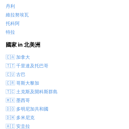
丹利
維拉努埃瓦
托科阿
特拉
國家 in 北美洲
🇨🇦 加拿大
🇹🇹 千里達及托巴哥
🇨🇺 古巴
🇨🇷 哥斯大黎加
🇹🇨 土克斯及開科斯群島
🇲🇽 墨西哥
🇩🇴 多明尼加共和國
🇩🇲 多米尼克
🇦🇮 安圭拉