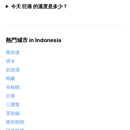
今天 巨港 的溫度是多少？
熱門城市 in Indonesia
雅加達
泗水
勿加泗
棉蘭
坦格朗
巨港
三寶壟
望加錫
南坦格朗