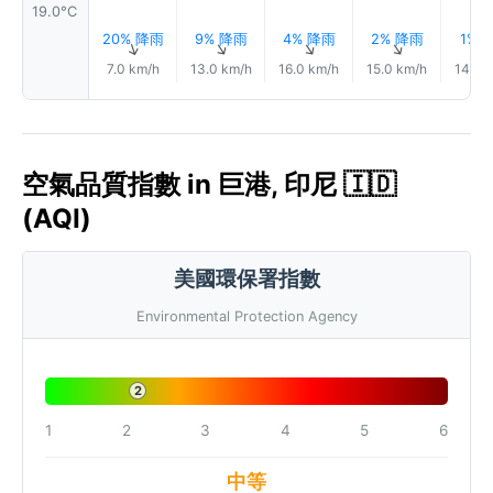
19.0°C
20% 降雨
9% 降雨
4% 降雨
2% 降雨
1% 
↑
↑
↑
↑
7.0 km/h
13.0 km/h
16.0 km/h
15.0 km/h
14.0 
空氣品質指數 in 巨港, 印尼 🇮🇩
(AQI)
美國環保署指數
Environmental Protection Agency
2
1
2
3
4
5
6
中等