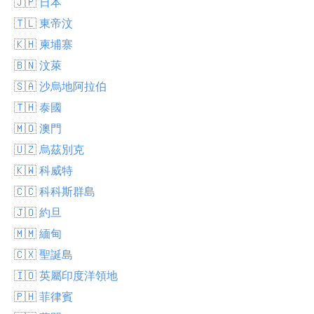
🇯🇵 日本
🇹🇱 東帝汶
🇰🇭 柬埔寨
🇧🇳 汶萊
🇸🇦 沙烏地阿拉伯
🇹🇭 泰國
🇲🇴 澳門
🇺🇿 烏茲別克
🇰🇼 科威特
🇨🇨 科科斯群島
🇯🇴 約旦
🇲🇲 緬甸
🇨🇽 聖誕島
🇮🇴 英屬印度洋領地
🇵🇭 菲律賓