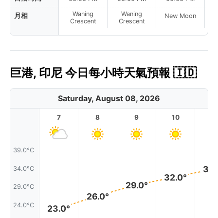
Waning
Waning
月相
New Moon
N
Crescent
Crescent
巨港, 印尼 今日每小時天氣預報 🇮🇩
Saturday, August 08, 2026
7
8
9
10
11
39.0°C
34.
34.0°C
32.0°
29.0°
29.0°C
26.0°
24.0°C
23.0°