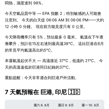
悶熱，濕度達到 98%。
今天空氣品質中等 — EPA 指數 2；特別敏感的人可能會
注意到。 今天的白天從 06:06 AM 到 06:06 PM——大約
12 小時 0 分鐘。 現在前方能見度只有 0 公里。
今天降雨機率只有 5%，預估最多 0 毫米。 氣溫在下午逐
漸攀升，預計在15左右達到最高溫38°C。 這比巨港在8月
的常見平均氣溫高出約5°C。
本週氣溫起伏不大 — 高溫接近 37°C，低溫約 21°C。 今
天的高溫遠低於巨港同日紀錄的37°C。
重點提醒：今天非常適合到巨港戶外活動。
7 天氣預報在 巨港, 印尼 🇮🇩
週六 8. 8月
週日 9. 8月
週一 10. 8月
週