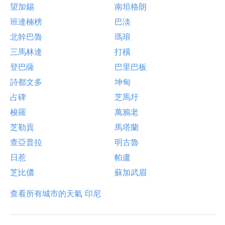
望加錫
南坦格朗
班達楠榜
巴淡
北幹巴魯
瑪琅
三馬林達
打橫
登巴薩
巴里巴板
詩都文多
坤甸
占碑
芝馬圩
梭羅
萬鴉老
芝勒貢
馬塔蘭
查亞普拉
明古魯
日惹
帕盧
芝比儂
蘇加武眉
查看所有城市的天氣 印尼