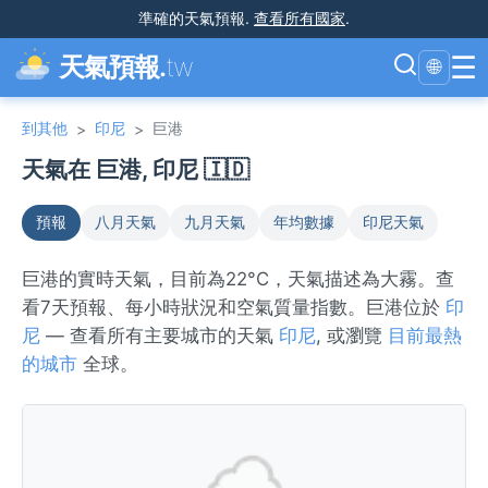
準確的天氣預報
.
查看所有國家
.
☰
天氣預報.
tw
🌐
到其他
印尼
巨港
>
>
天氣在 巨港, 印尼 🇮🇩
預報
八月天氣
九月天氣
年均數據
印尼天氣
巨港的實時天氣，目前為22°C，天氣描述為大霧。查
看7天預報、每小時狀況和空氣質量指數。巨港位於
印
尼
— 查看所有主要城市的天氣
印尼
, 或瀏覽
目前最熱
的城市
全球。