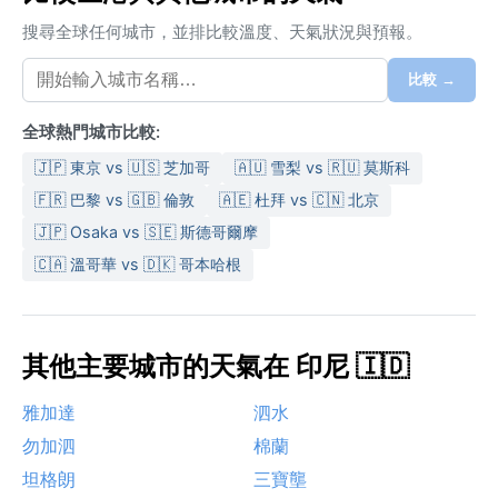
搜尋全球任何城市，並排比較溫度、天氣狀況與預報。
比較 →
全球熱門城市比較:
🇯🇵 東京 vs 🇺🇸 芝加哥
🇦🇺 雪梨 vs 🇷🇺 莫斯科
🇫🇷 巴黎 vs 🇬🇧 倫敦
🇦🇪 杜拜 vs 🇨🇳 北京
🇯🇵 Osaka vs 🇸🇪 斯德哥爾摩
🇨🇦 溫哥華 vs 🇩🇰 哥本哈根
其他主要城市的天氣在 印尼 🇮🇩
雅加達
泗水
勿加泗
棉蘭
坦格朗
三寶壟