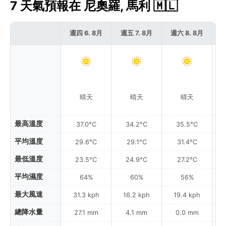
7 天氣預報在 尼奧羅, 馬利 🇲🇱
週四 6. 8月
週五 7. 8月
週六 8. 8月
週
晴天
晴天
晴天
最高溫度
37.0°C
34.2°C
35.5°C
平均溫度
29.6°C
29.1°C
31.4°C
最低溫度
23.5°C
24.9°C
27.2°C
平均濕度
64%
60%
56%
最大風速
31.3 kph
16.2 kph
19.4 kph
總降水量
27.1 mm
4.1 mm
0.0 mm