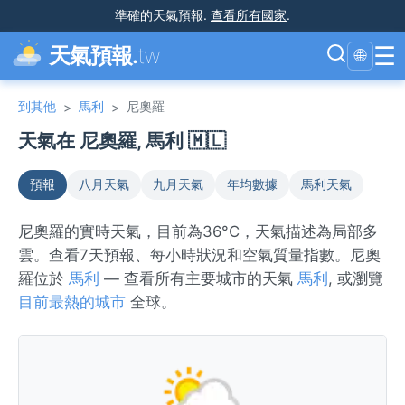
準確的天氣預報
.
查看所有國家
.
☰
天氣預報.
tw
🌐
到其他
馬利
尼奧羅
>
>
天氣在 尼奧羅, 馬利 🇲🇱
預報
八月天氣
九月天氣
年均數據
馬利天氣
尼奧羅的實時天氣，目前為36°C，天氣描述為局部多
雲。查看7天預報、每小時狀況和空氣質量指數。尼奧
羅位於
馬利
— 查看所有主要城市的天氣
馬利
, 或瀏覽
目前最熱的城市
全球。