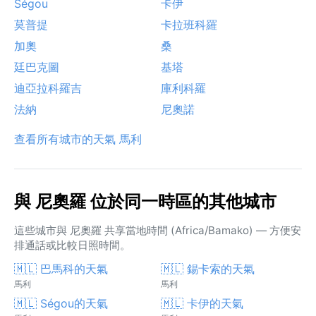
Ségou
卡伊
莫普提
卡拉班科羅
加奧
桑
廷巴克圖
基塔
迪亞拉科羅吉
庫利科羅
法納
尼奧諾
查看所有城市的天氣 馬利
與 尼奧羅 位於同一時區的其他城市
這些城市與 尼奧羅 共享當地時間 (Africa/Bamako) — 方便安
排通話或比較日照時間。
🇲🇱 巴馬科的天氣
🇲🇱 錫卡索的天氣
馬利
馬利
🇲🇱 Ségou的天氣
🇲🇱 卡伊的天氣