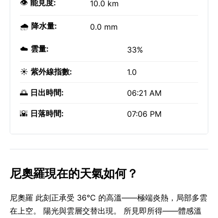
👁️
能見度:
10.0 km
🌧️
降水量:
0.0 mm
☁️
雲量:
33%
☀️
紫外線指數:
1.0
🌅
日出時間:
06:21 AM
🌇
日落時間:
07:06 PM
尼奧羅現在的天氣如何？
尼奧羅 此刻正承受 36°C 的高溫——極端炎熱，局部多雲
在上空。 陽光與雲層交替出現。 所見即所得——體感溫