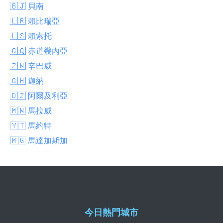
🇧🇯 貝南
🇱🇷 賴比瑞亞
🇱🇸 賴索托
🇬🇶 赤道幾內亞
🇿🇼 辛巴威
🇬🇭 迦納
🇩🇿 阿爾及利亞
🇲🇼 馬拉威
🇾🇹 馬約特
🇲🇬 馬達加斯加
今日熱門城市