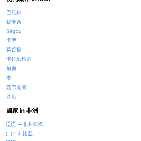
巴馬科
錫卡索
Ségou
卡伊
莫普提
卡拉班科羅
加奧
桑
廷巴克圖
基塔
國家 in 非洲
🇨🇫 中非共和國
🇱🇾 利比亞