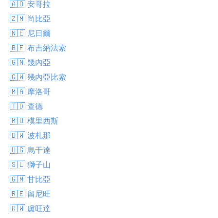
🇦🇴 安哥拉
🇿🇲 尚比亞
🇳🇪 尼日爾
🇧🇫 布吉納法索
🇬🇳 幾內亞
🇬🇼 幾內亞比索
🇲🇦 摩洛哥
🇹🇩 查德
🇲🇺 模里西斯
🇧🇼 波札那
🇺🇬 烏干達
🇸🇱 獅子山
🇬🇲 甘比亞
🇷🇪 留尼旺
🇷🇼 盧旺達