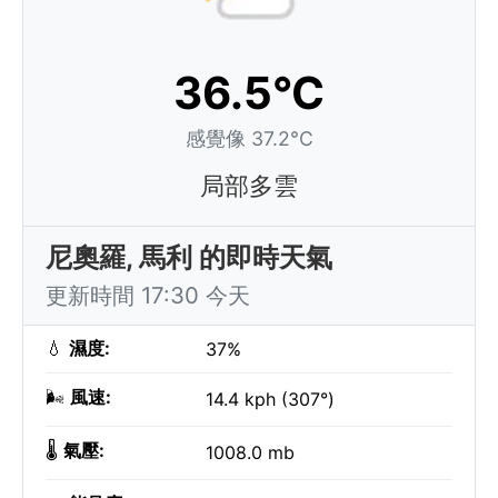
36.5°C
感覺像 37.2°C
局部多雲
尼奧羅, 馬利 的即時天氣
更新時間 17:30 今天
💧
濕度:
37%
🌬️
風速:
14.4 kph (307°)
🌡️
氣壓:
1008.0 mb