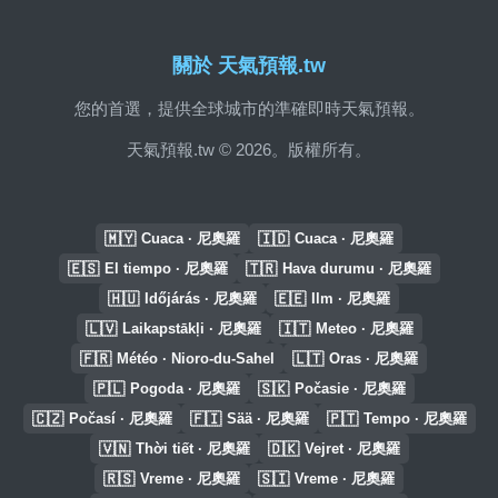
關於 天氣預報.tw
您的首選，提供全球城市的準確即時天氣預報。
天氣預報.tw © 2026。版權所有。
🇲🇾
🇮🇩
Cuaca · 尼奧羅
Cuaca · 尼奧羅
🇪🇸
🇹🇷
El tiempo · 尼奧羅
Hava durumu · 尼奧羅
🇭🇺
🇪🇪
Időjárás · 尼奧羅
Ilm · 尼奧羅
🇱🇻
🇮🇹
Laikapstākļi · 尼奧羅
Meteo · 尼奧羅
🇫🇷
🇱🇹
Météo · Nioro-du-Sahel
Oras · 尼奧羅
🇵🇱
🇸🇰
Pogoda · 尼奧羅
Počasie · 尼奧羅
🇨🇿
🇫🇮
🇵🇹
Počasí · 尼奧羅
Sää · 尼奧羅
Tempo · 尼奧羅
🇻🇳
🇩🇰
Thời tiết · 尼奧羅
Vejret · 尼奧羅
🇷🇸
🇸🇮
Vreme · 尼奧羅
Vreme · 尼奧羅