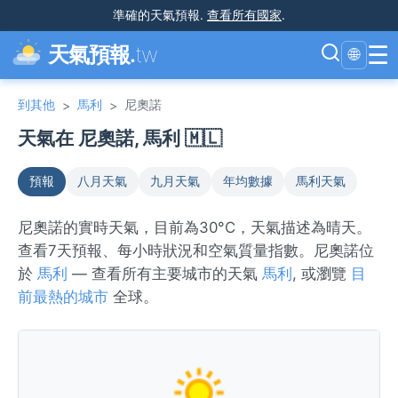
準確的天氣預報
.
查看所有國家
.
☰
天氣預報.
tw
🌐
到其他
馬利
尼奧諾
>
>
天氣在 尼奧諾, 馬利 🇲🇱
預報
八月天氣
九月天氣
年均數據
馬利天氣
尼奧諾的實時天氣，目前為30°C，天氣描述為晴天。
查看7天預報、每小時狀況和空氣質量指數。尼奧諾位
於
馬利
— 查看所有主要城市的天氣
馬利
, 或瀏覽
目
前最熱的城市
全球。