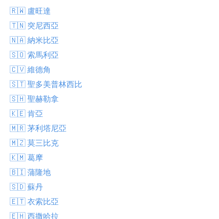
🇷🇼 盧旺達
🇹🇳 突尼西亞
🇳🇦 納米比亞
🇸🇴 索馬利亞
🇨🇻 維德角
🇸🇹 聖多美普林西比
🇸🇭 聖赫勒拿
🇰🇪 肯亞
🇲🇷 茅利塔尼亞
🇲🇿 莫三比克
🇰🇲 葛摩
🇧🇮 蒲隆地
🇸🇩 蘇丹
🇪🇹 衣索比亞
🇪🇭 西撒哈拉