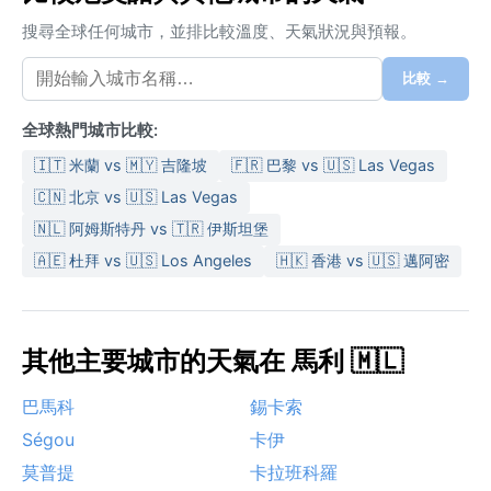
搜尋全球任何城市，並排比較溫度、天氣狀況與預報。
比較 →
全球熱門城市比較:
🇮🇹 米蘭 vs 🇲🇾 吉隆坡
🇫🇷 巴黎 vs 🇺🇸 Las Vegas
🇨🇳 北京 vs 🇺🇸 Las Vegas
🇳🇱 阿姆斯特丹 vs 🇹🇷 伊斯坦堡
🇦🇪 杜拜 vs 🇺🇸 Los Angeles
🇭🇰 香港 vs 🇺🇸 邁阿密
其他主要城市的天氣在 馬利 🇲🇱
巴馬科
錫卡索
Ségou
卡伊
莫普提
卡拉班科羅