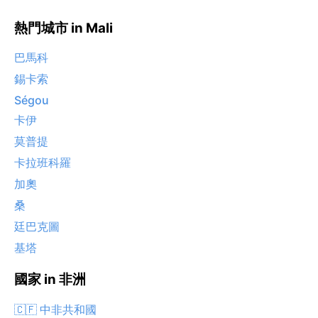
熱門城市 in Mali
巴馬科
錫卡索
Ségou
卡伊
莫普提
卡拉班科羅
加奧
桑
廷巴克圖
基塔
國家 in 非洲
🇨🇫 中非共和國