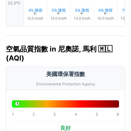
22.0°C
4% 降雨
5% 降雨
5% 降雨
6% 降雨
7% 
↑
↑
↑
↑
12.0 km/h
15.0 km/h
13.0 km/h
10.0 km/h
13.0 
空氣品質指數 in 尼奧諾, 馬利 🇲🇱
(AQI)
美國環保署指數
Environmental Protection Agency
1
1
2
3
4
5
6
良好