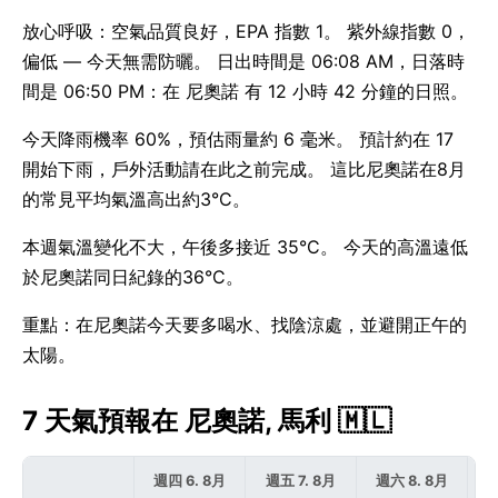
放心呼吸：空氣品質良好，EPA 指數 1。 紫外線指數 0，
偏低 — 今天無需防曬。 日出時間是 06:08 AM，日落時
間是 06:50 PM：在 尼奧諾 有 12 小時 42 分鐘的日照。
今天降雨機率 60%，預估雨量約 6 毫米。 預計約在 17
開始下雨，戶外活動請在此之前完成。 這比尼奧諾在8月
的常見平均氣溫高出約3°C。
本週氣溫變化不大，午後多接近 35°C。 今天的高溫遠低
於尼奧諾同日紀錄的36°C。
重點：在尼奧諾今天要多喝水、找陰涼處，並避開正午的
太陽。
7 天氣預報在 尼奧諾, 馬利 🇲🇱
週四 6. 8月
週五 7. 8月
週六 8. 8月
週