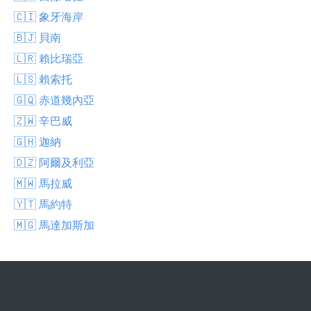
🇨🇮 象牙海岸
🇧🇯 貝南
🇱🇷 賴比瑞亞
🇱🇸 賴索托
🇬🇶 赤道幾內亞
🇿🇼 辛巴威
🇬🇭 迦納
🇩🇿 阿爾及利亞
🇲🇼 馬拉威
🇾🇹 馬約特
🇲🇬 馬達加斯加