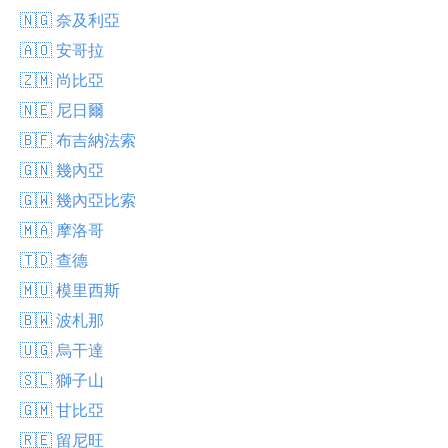
🇳🇬 奈及利亞
🇦🇴 安哥拉
🇿🇲 尚比亞
🇳🇪 尼日爾
🇧🇫 布吉納法索
🇬🇳 幾內亞
🇬🇼 幾內亞比索
🇲🇦 摩洛哥
🇹🇩 查德
🇲🇺 模里西斯
🇧🇼 波札那
🇺🇬 烏干達
🇸🇱 獅子山
🇬🇲 甘比亞
🇷🇪 留尼旺