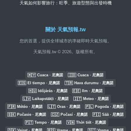
天氣如何影響旅行：旺季、旅遊型態與出發時機
關於 天氣預報.tw
您的首選，提供全球城市的準確即時天氣預報。
天氣預報.tw © 2026。版權所有。
🇲🇾
🇮🇩
Cuaca · 尼奧諾
Cuaca · 尼奧諾
🇪🇸
🇹🇷
El tiempo · 尼奧諾
Hava durumu · 尼奧諾
🇭🇺
🇪🇪
Időjárás · 尼奧諾
Ilm · 尼奧諾
🇱🇻
🇮🇹
Laikapstākļi · 尼奧諾
Meteo · 尼奧諾
🇫🇷
🇱🇹
🇵🇱
Météo · 尼奧諾
Oras · 尼奧諾
Pogoda · 尼奧諾
🇸🇰
🇨🇿
🇫🇮
Počasie · 尼奧諾
Počasí · 尼奧諾
Sää · 尼奧諾
🇵🇹
🇻🇳
Tempo · 尼奧諾
Thời tiết · 尼奧諾
🇩🇰
🇷🇸
🇸🇮
Vejret · 尼奧諾
Vreme · 尼奧諾
Vreme · 尼奧諾