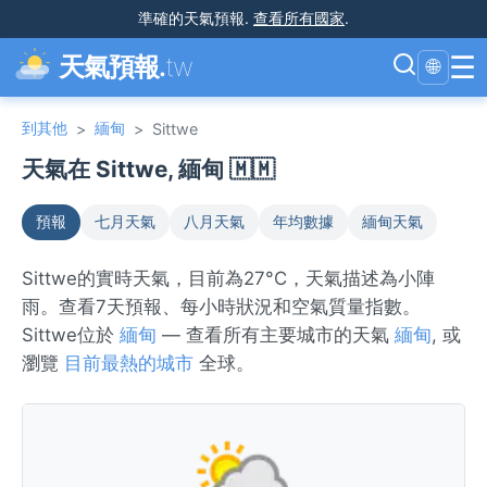
準確的天氣預報
.
查看所有國家
.
☰
天氣預報.
tw
🌐
到其他
緬甸
>
>
Sittwe
天氣在 Sittwe, 緬甸 🇲🇲
預報
七月天氣
八月天氣
年均數據
緬甸天氣
Sittwe的實時天氣，目前為27°C，天氣描述為小陣
雨。查看7天預報、每小時狀況和空氣質量指數。
Sittwe位於
緬甸
— 查看所有主要城市的天氣
緬甸
, 或
瀏覽
目前最熱的城市
全球。