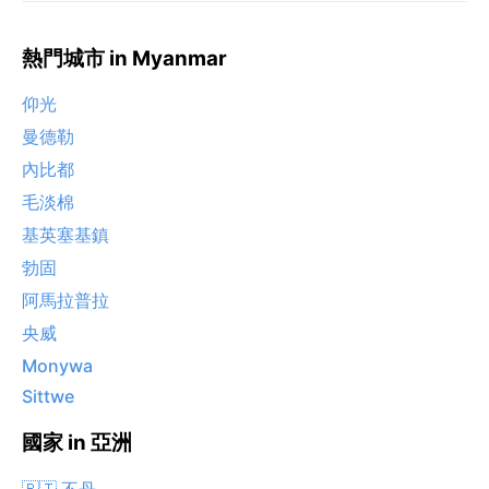
熱門城市 in Myanmar
仰光
曼德勒
內比都
毛淡棉
基英塞基鎮
勃固
阿馬拉普拉
央威
Monywa
Sittwe
國家 in 亞洲
🇧🇹 不丹