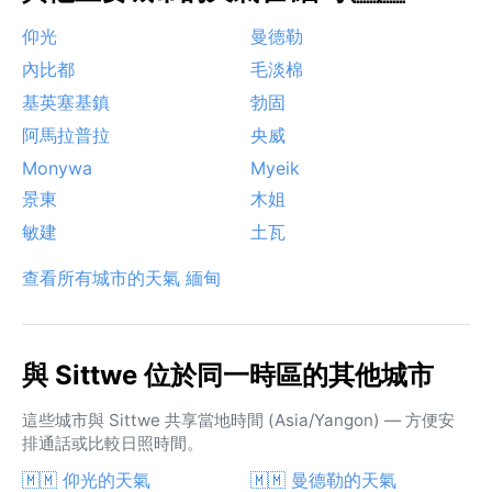
仰光
曼德勒
內比都
毛淡棉
基英塞基鎮
勃固
阿馬拉普拉
央威
Monywa
Myeik
景東
木姐
敏建
土瓦
查看所有城市的天氣 緬甸
與 Sittwe 位於同一時區的其他城市
這些城市與 Sittwe 共享當地時間 (Asia/Yangon) — 方便安
排通話或比較日照時間。
🇲🇲 仰光的天氣
🇲🇲 曼德勒的天氣