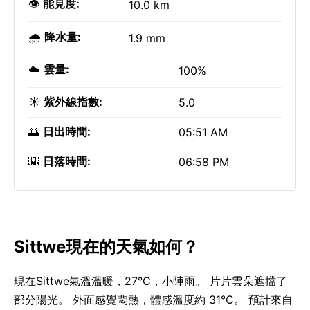
👁️
能見度:
10.0 km
🌧️
降水量:
1.9 mm
☁️
雲量:
100%
☀️
紫外線指數:
5.0
🌅
日出時間:
05:51 AM
🌇
日落時間:
06:58 PM
Sittwe現在的天氣如何？
現在Sittwe氣溫溫暖，27°C，小陣雨。 片片雲朵遮擋了
部分陽光。 外面感覺悶熱，體感溫度約 31°C。 預計來自