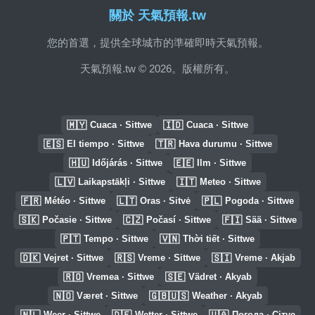
關於 天氣預報.tw
您的首選，提供全球城市的準確即時天氣預報。
天氣預報.tw © 2026。版權所有。
🇲🇾
🇮🇩
Cuaca · Sittwe
Cuaca · Sittwe
🇪🇸
🇹🇷
El tiempo · Sittwe
Hava durumu · Sittwe
🇭🇺
🇪🇪
Időjárás · Sittwe
Ilm · Sittwe
🇱🇻
🇮🇹
Laikapstākļi · Sittwe
Meteo · Sittwe
🇫🇷
🇱🇹
🇵🇱
Météo · Sittwe
Oras · Sitvė
Pogoda · Sittwe
🇸🇰
🇨🇿
🇫🇮
Počasie · Sittwe
Počasí · Sittwe
Sää · Sittwe
🇵🇹
🇻🇳
Tempo · Sittwe
Thời tiết · Sittwe
🇩🇰
🇷🇸
🇸🇮
Vejret · Sittwe
Vreme · Sittwe
Vreme · Akjab
🇷🇴
🇸🇪
Vremea · Sittwe
Vädret · Akyab
🇳🇴
🇬🇧🇺🇸
Været · Sittwe
Weather · Akyab
🇳🇱
🇩🇪
🇺🇦
Weer · Sittwe
Wetter · Sittwe
Погода · Сітуе