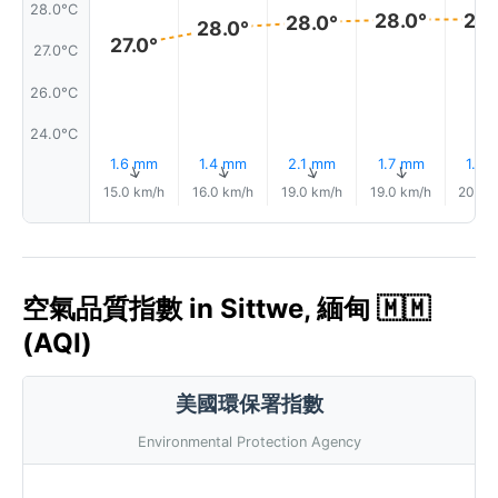
28.0°C
28.0°
28.
28.0°
28.0°
27.0°
27.0°C
26.0°C
24.0°C
1.6 mm
1.4 mm
2.1 mm
1.7 mm
1.8 
↑
↑
↑
↑
15.0 km/h
16.0 km/h
19.0 km/h
19.0 km/h
20.0 
空氣品質指數 in Sittwe, 緬甸 🇲🇲
(AQI)
美國環保署指數
Environmental Protection Agency