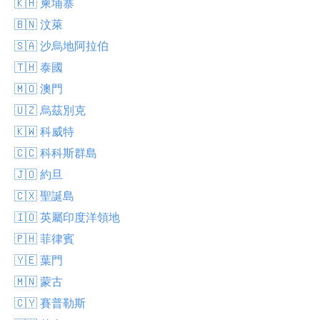
🇰🇭 柬埔寨
🇧🇳 汶萊
🇸🇦 沙烏地阿拉伯
🇹🇭 泰國
🇲🇴 澳門
🇺🇿 烏茲別克
🇰🇼 科威特
🇨🇨 科科斯群島
🇯🇴 約旦
🇨🇽 聖誕島
🇮🇴 英屬印度洋領地
🇵🇭 菲律賓
🇾🇪 葉門
🇲🇳 蒙古
🇨🇾 賽普勒斯