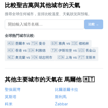
比較聖吉萬與其他城市的天氣
搜尋全球任何城市，並排比較溫度、天氣狀況與預報。
比較 →
全球熱門城市比較:
🇦🇺 墨爾本 vs 🇹🇭 曼谷
🇬🇷 雅典 vs 🇮🇪 都柏林
🇭🇰 香港 vs 🇸🇦 利雅德
🇹🇷 伊斯坦堡 vs 🇺🇸 舊金山
🇳🇿 奧克蘭 vs 🇻🇳 胡志明市
🇨🇳 上海 vs 🇵🇹 里斯本
其他主要城市的天氣在 馬爾他 🇲🇹
聖保羅灣
比爾基爾卡拉
莫斯塔
斯利馬
科米
Żabbar