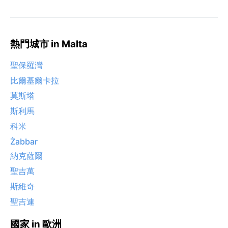
熱門城市 in Malta
聖保羅灣
比爾基爾卡拉
莫斯塔
斯利馬
科米
Żabbar
納克薩爾
聖吉萬
斯維奇
聖吉連
國家 in 歐洲