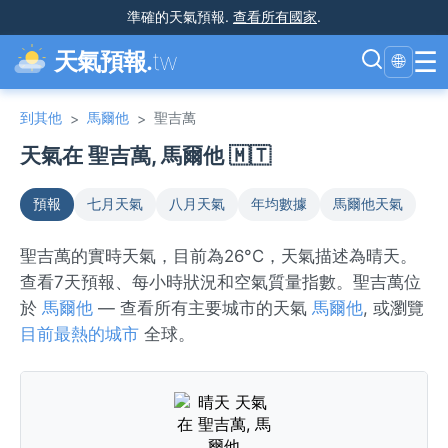
準確的天氣預報
.
查看所有國家
.
☰
天氣預報.
tw
🌐
到其他
馬爾他
聖吉萬
>
>
天氣在 聖吉萬, 馬爾他 🇲🇹
預報
七月天氣
八月天氣
年均數據
馬爾他天氣
聖吉萬的實時天氣，目前為26°C，天氣描述為晴天。
查看7天預報、每小時狀況和空氣質量指數。聖吉萬位
於
馬爾他
— 查看所有主要城市的天氣
馬爾他
, 或瀏覽
目前最熱的城市
全球。