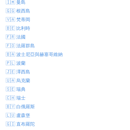
🇮🇲 曼島
🇬🇬 根西島
🇻🇦 梵蒂岡
🇧🇪 比利時
🇫🇷 法國
🇫🇴 法羅群島
🇧🇦 波士尼亞與赫塞哥維納
🇵🇱 波蘭
🇯🇪 澤西島
🇺🇦 烏克蘭
🇸🇪 瑞典
🇨🇭 瑞士
🇧🇾 白俄羅斯
🇱🇺 盧森堡
🇬🇮 直布羅陀