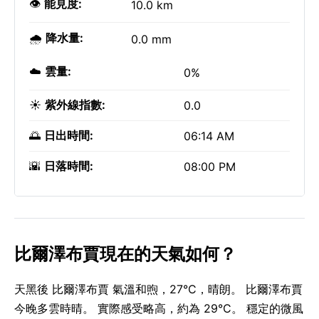
👁️
能見度:
10.0 km
🌧️
降水量:
0.0 mm
☁️
雲量:
0%
☀️
紫外線指數:
0.0
🌅
日出時間:
06:14 AM
🌇
日落時間:
08:00 PM
比爾澤布賈現在的天氣如何？
天黑後 比爾澤布賈 氣溫和煦，27°C，晴朗。 比爾澤布賈
今晚多雲時晴。 實際感受略高，約為 29°C。 穩定的微風