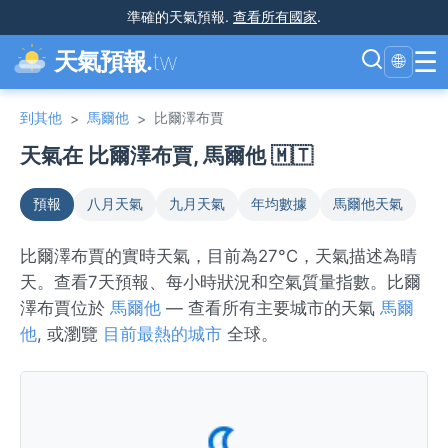
準確的天氣預報
.
查看所有國家
.
☰
天氣預報.
tw
🌐
到其他
馬爾他
比爾澤布賈
>
>
天氣在 比爾澤布賈, 馬爾他 🇲🇹
預報
八月天氣
九月天氣
年均數據
馬爾他天氣
比爾澤布賈的實時天氣，目前為27°C，天氣描述為晴
天。查看7天預報、每小時狀況和空氣質量指數。比爾
澤布賈位於
馬爾他
— 查看所有主要城市的天氣
馬爾
他
, 或瀏覽
目前最熱的城市
全球。