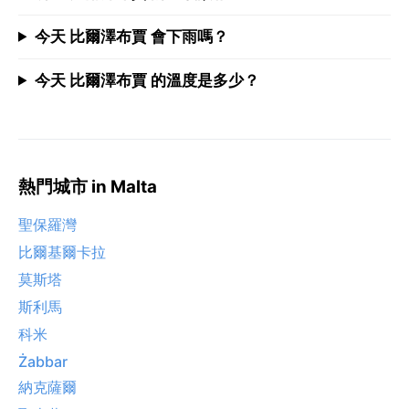
今天 比爾澤布賈 會下雨嗎？
今天 比爾澤布賈 的溫度是多少？
熱門城市 in Malta
聖保羅灣
比爾基爾卡拉
莫斯塔
斯利馬
科米
Żabbar
納克薩爾