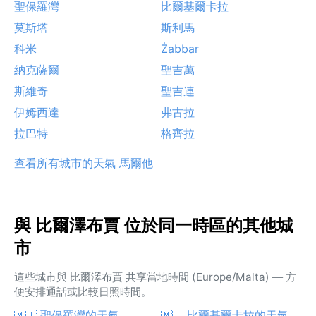
聖保羅灣
比爾基爾卡拉
莫斯塔
斯利馬
科米
Żabbar
納克薩爾
聖吉萬
斯維奇
聖吉連
伊姆西達
弗古拉
拉巴特
格齊拉
查看所有城市的天氣 馬爾他
與 比爾澤布賈 位於同一時區的其他城
市
這些城市與 比爾澤布賈 共享當地時間 (Europe/Malta) — 方
便安排通話或比較日照時間。
🇲🇹 聖保羅灣的天氣
🇲🇹 比爾基爾卡拉的天氣