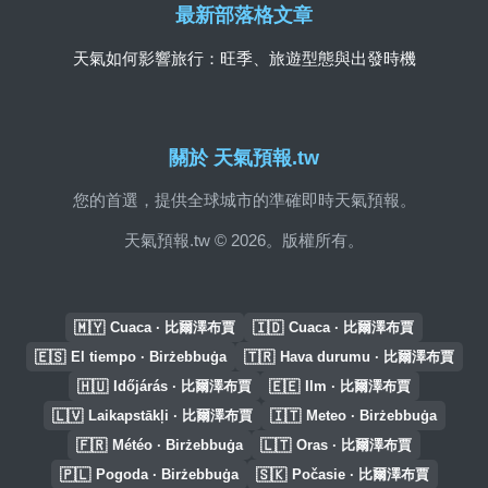
最新部落格文章
天氣如何影響旅行：旺季、旅遊型態與出發時機
關於 天氣預報.tw
您的首選，提供全球城市的準確即時天氣預報。
天氣預報.tw © 2026。版權所有。
🇲🇾
🇮🇩
Cuaca · 比爾澤布賈
Cuaca · 比爾澤布賈
🇪🇸
🇹🇷
El tiempo · Birżebbuġa
Hava durumu · 比爾澤布賈
🇭🇺
🇪🇪
Időjárás · 比爾澤布賈
Ilm · 比爾澤布賈
🇱🇻
🇮🇹
Laikapstākļi · 比爾澤布賈
Meteo · Birżebbuġa
🇫🇷
🇱🇹
Météo · Birżebbuġa
Oras · 比爾澤布賈
🇵🇱
🇸🇰
Pogoda · Birżebbuġa
Počasie · 比爾澤布賈