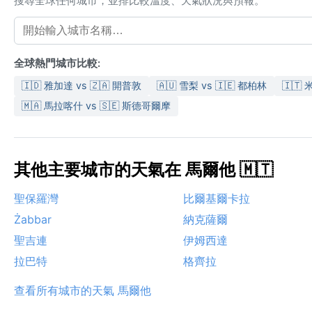
搜尋全球任何城市，並排比較溫度、天氣狀況與預報。
全球熱門城市比較:
🇮🇩 雅加達 vs 🇿🇦 開普敦
🇦🇺 雪梨 vs 🇮🇪 都柏林
🇮🇹 
🇲🇦 馬拉喀什 vs 🇸🇪 斯德哥爾摩
其他主要城市的天氣在 馬爾他 🇲🇹
聖保羅灣
比爾基爾卡拉
Żabbar
納克薩爾
聖吉連
伊姆西達
拉巴特
格齊拉
查看所有城市的天氣 馬爾他