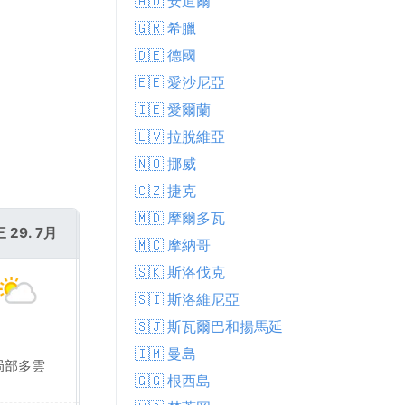
🇦🇩 安道爾
🇬🇷 希臘
🇩🇪 德國
🇪🇪 愛沙尼亞
🇮🇪 愛爾蘭
🇱🇻 拉脫維亞
🇳🇴 挪威
🇨🇿 捷克
🇲🇩 摩爾多瓦
 29. 7月
週四 30. 7月
🇲🇨 摩納哥
🇸🇰 斯洛伐克
🇸🇮 斯洛維尼亞
🇸🇯 斯瓦爾巴和揚馬延
🇮🇲 曼島
局部多雲
局部多雲
🇬🇬 根西島