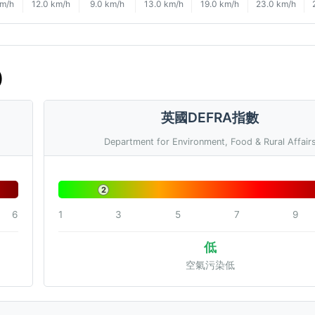
km/h
12.0 km/h
9.0 km/h
13.0 km/h
19.0 km/h
23.0 km/h
)
英國DEFRA指數
Department for Environment, Food & Rural Affair
2
6
1
3
5
7
9
低
空氣污染低