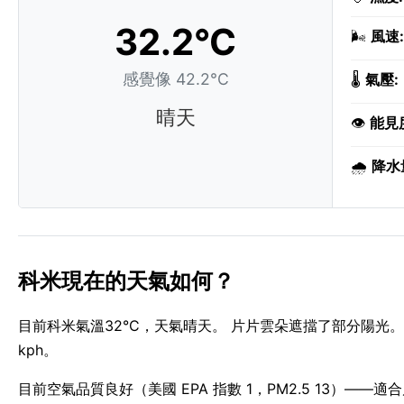
32.2°C
🌬️
風速:
感覺像 42.2°C
🌡️
氣壓:
晴天
👁️
能見
🌧️
降水
科米現在的天氣如何？
目前科米氣溫32°C，天氣晴天。 片片雲朵遮擋了部分陽光。 
kph。
目前空氣品質良好（美國 EPA 指數 1，PM2.5 13）—