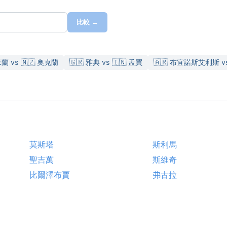
比較 →
米蘭 vs 🇳🇿 奧克蘭
🇬🇷 雅典 vs 🇮🇳 孟買
🇦🇷 布宜諾斯艾利斯 vs
莫斯塔
斯利馬
聖吉萬
斯維奇
比爾澤布賈
弗古拉