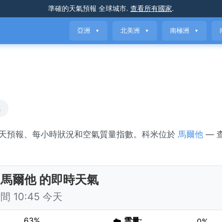
準確的天氣預報
全球城市
.
查看所有國家
.
亞洲
北美洲
南極洲
▼
▼
▼
氣
7天預報、每小時狀況和空氣質量指數。科米位於
馬爾他
— 
, 馬爾他 的即時天氣
 10:45 今天
63%
☁️
雲量:
0%