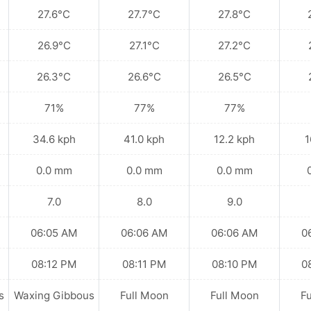
27.6°C
27.7°C
27.8°C
26.9°C
27.1°C
27.2°C
26.3°C
26.6°C
26.5°C
71%
77%
77%
34.6 kph
41.0 kph
12.2 kph
1
0.0 mm
0.0 mm
0.0 mm
7.0
8.0
9.0
06:05 AM
06:06 AM
06:06 AM
0
08:12 PM
08:11 PM
08:10 PM
0
s
Waxing Gibbous
Full Moon
Full Moon
F