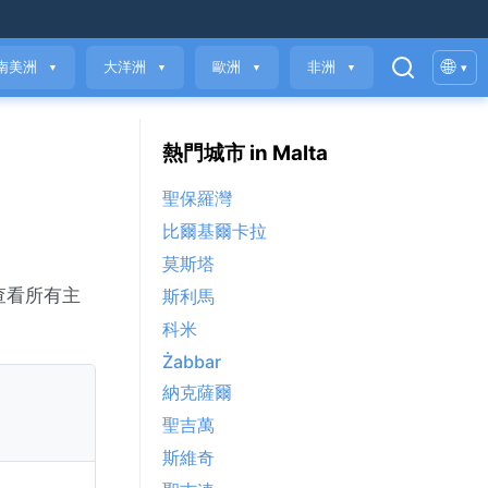
🌐
南美洲
大洋洲
歐洲
非洲
▾
▼
▼
▼
▼
熱門城市 in Malta
聖保羅灣
比爾基爾卡拉
莫斯塔
查看所有主
斯利馬
科米
Żabbar
納克薩爾
聖吉萬
斯維奇