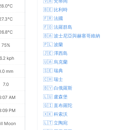
🇻🇦 梵蒂岡
28.0°C
29.4°C
🇧🇪 比利時
🇫🇷 法國
27.3°C
28.2°C
🇫🇴 法羅群島
26.8°C
26.9°C
🇧🇦 波士尼亞與赫塞哥維納
🇵🇱 波蘭
75%
70%
🇯🇪 澤西島
6.2 kph
12.2 kph
🇺🇦 烏克蘭
🇸🇪 瑞典
0.0 mm
0.0 mm
🇨🇭 瑞士
7.0
7.0
🇧🇾 白俄羅斯
🇱🇺 盧森堡
6:07 AM
06:08 AM
🇬🇮 直布羅陀
8:09 PM
08:08 PM
🇽🇰 科索沃
🇱🇹 立陶宛
ull Moon
Waning Gibbous