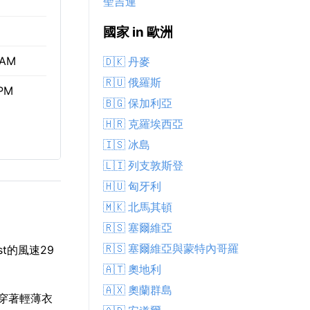
聖吉連
國家 in 歐洲
 AM
🇩🇰 丹麥
🇷🇺 俄羅斯
 PM
🇧🇬 保加利亞
🇭🇷 克羅埃西亞
🇮🇸 冰島
🇱🇮 列支敦斯登
🇭🇺 匈牙利
🇲🇰 北馬其頓
🇷🇸 塞爾維亞
🇷🇸 塞爾維亞與蒙特內哥羅
t的風速29
🇦🇹 奧地利
🇦🇽 奧蘭群島
並穿著輕薄衣