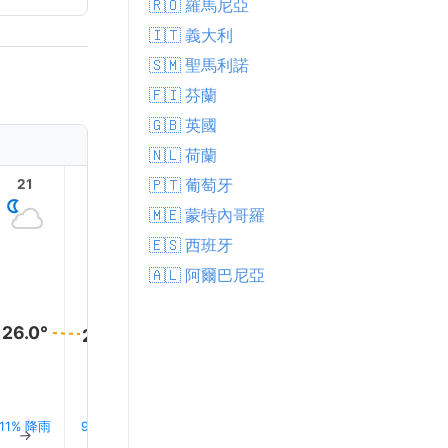
🇷🇴 羅馬尼亞
🇮🇹 義大利
🇸🇲 聖馬利諾
🇫🇮 芬蘭
🇬🇧 英國
🇳🇱 荷蘭
🇵🇹 葡萄牙
21
22
23
1
2
🇲🇪 蒙特內哥羅
🇪🇸 西班牙
🇦🇱 阿爾巴尼亞
26.0°
26.0°
26.0°
26.0°
26.0°
26.0°
11% 降雨
9% 降雨
7% 降雨
6% 降雨
6% 降雨
6% 降
↑
↑
↑
↑
↑
↑