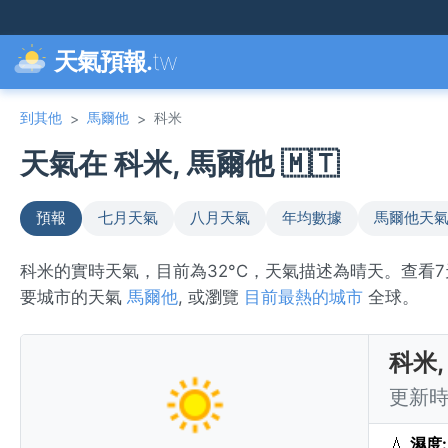
天氣預報.
tw
到其他
馬爾他
科米
>
>
天氣在 科米, 馬爾他 🇲🇹
預報
七月天氣
八月天氣
年均數據
馬爾他天
科米的實時天氣，目前為32°C，天氣描述為晴天。查看
要城市的天氣
馬爾他
, 或瀏覽
目前最熱的城市
全球。
科米
更新時間
💧
濕度: