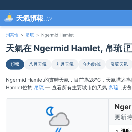
天氣預報.
tw
到其他
帛琉
>
>
Ngermid Hamlet
天氣在 Ngermid Hamlet, 帛琉 🇵
預報
八月天氣
九月天氣
年均數據
帛琉天氣
Ngermid Hamlet的實時天氣，目前為28°C，天氣
Hamlet位於
帛琉
— 查看所有主要城市的天氣
帛琉
, 或
Nge
更新時間
💧
濕度: