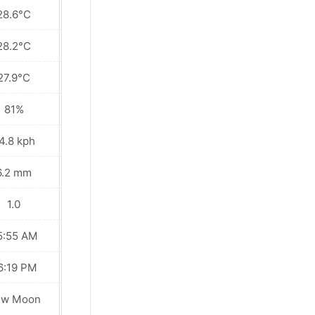
28.6°C
28.6°C
28.2°C
28.3°C
27.9°C
28.1°C
81%
83%
4.8 kph
29.5 kph
6.2 mm
0.1 mm
1.0
1.0
5:55 AM
05:55 AM
6:19 PM
06:18 PM
ew Moon
New Moon