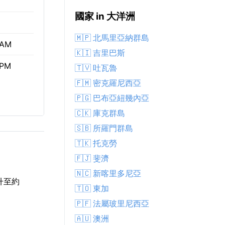
國家 in 大洋洲
🇲🇵 北馬里亞納群島
 AM
🇰🇮 吉里巴斯
 PM
🇹🇻 吐瓦魯
🇫🇲 密克羅尼西亞
🇵🇬 巴布亞紐幾內亞
🇨🇰 庫克群島
🇸🇧 所羅門群島
🇹🇰 托克勞
🇫🇯 斐濟
🇳🇨 新喀里多尼亞
度升至約
🇹🇴 東加
🇵🇫 法屬玻里尼西亞
🇦🇺 澳洲