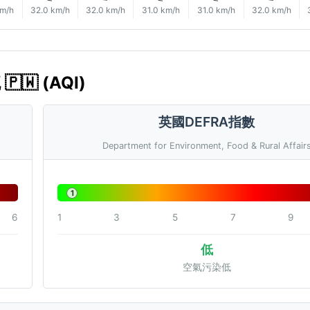
km/h
32.0 km/h
32.0 km/h
31.0 km/h
31.0 km/h
32.0 km/h
🇼 (AQI)
英國DEFRA指數
Department for Environment, Food & Rural Affair
1
6
1
3
5
7
9
低
空氣污染低