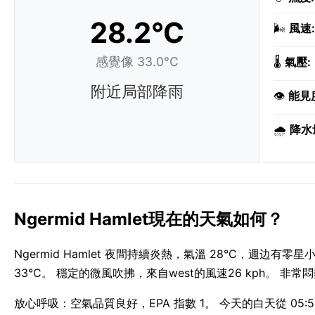
28.2°C
🌬️
風速:
感覺像 33.0°C
🌡️
氣壓:
附近局部降雨
👁️
能見
🌧️
降水
Ngermid Hamlet現在的天氣如何？
Ngermid Hamlet 夜間持續炎熱，氣溫 28°C，週边有零
33°C。 穩定的微風吹拂，來自west的風速26 kph。 非常
放心呼吸：空氣品質良好，EPA 指數 1。 今天的白天從 05:55 A