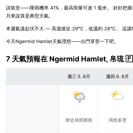
請留意——降雨機率 41%，最高雨量可達 1 毫米。 好好把握接下
月來說算是典型天氣。
本週氣溫起伏不大 — 高溫接近 29°C，低溫約 28°C。 這讓N
今天Ngermid Hamlet天氣理想——出門享受一下吧。
7 天氣預報在 Ngermid Hamlet, 帛琉 🇵
週三 5. 8月
週四 6. 8月
附近局部降雨
局部多雲