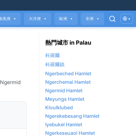
🌐
南美洲
大洋洲
歐洲
非洲
▾
▼
▼
▼
▼
熱門城市 in Palau
科羅爾
科羅爾鎮
Ngerbeched Hamlet
Ngerchemai Hamlet
ermid
Ngermid Hamlet
Meyungs Hamlet
Kloulklubed
Ngerekebesang Hamlet
Iyebukel Hamlet
Ngerkeseuaol Hamlet