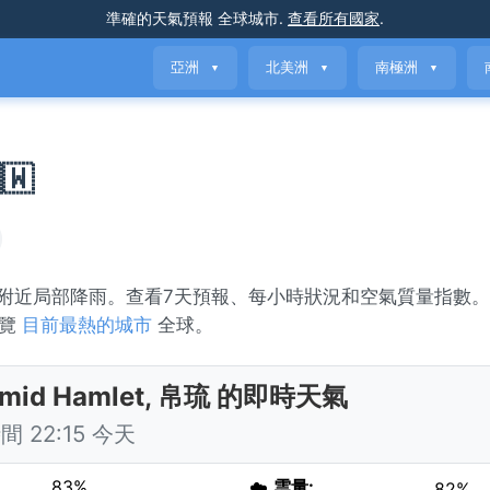
準確的天氣預報
全球城市
.
查看所有國家
.
亞洲
北美洲
南極洲
▼
▼
▼
🇼
描述為附近局部降雨。查看7天預報、每小時狀況和空氣質量指數。Ng
瀏覽
目前最熱的城市
全球。
rmid Hamlet, 帛琉 的即時天氣
 22:15 今天
83%
☁️
雲量:
82%