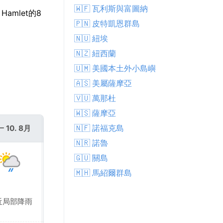
🇼🇫 瓦利斯與富圖納
amlet的8
🇵🇳 皮特凱恩群島
🇳🇺 紐埃
🇳🇿 紐西蘭
🇺🇲 美國本土外小島嶼
🇦🇸 美屬薩摩亞
🇻🇺 萬那杜
🇼🇸 薩摩亞
🇳🇫 諾福克島
 10. 8月
週二 11. 8月
🇳🇷 諾魯
🇬🇺 關島
🇲🇭 馬紹爾群島
近局部降雨
晴天