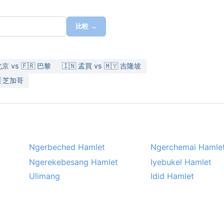
比較 →
北京 vs 🇫🇷 巴黎
🇮🇳 孟買 vs 🇲🇾 吉隆坡
🇸 芝加哥
Ngerbeched Hamlet
Ngerchemai Hamle
Ngerekebesang Hamlet
Iyebukel Hamlet
Ulimang
Idid Hamlet