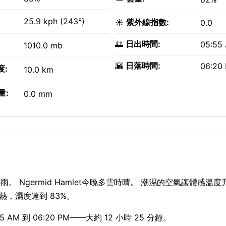
25.9 kph (243°)
☀️
紫外線指數:
0.0
🌅
日出時間:
05:55
1010.0 mb
🌇
日落時間:
06:20
度:
10.0 km
量:
0.0 mm
星小雨。 Ngermid Hamlet今晚多雲時晴。 潮濕的空氣讓體感溫
悶熱，濕度達到 83%。
M 到 06:20 PM——大約 12 小時 25 分鐘。