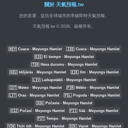
關於 天氣預報.tw
您的首選，提供全球城市的準確即時天氣預報。
天氣預報.tw © 2026。版權所有。
🇲🇾
🇮🇩
Cuaca · Meyungs Hamlet
Cuaca · Meyungs Hamlet
🇪🇸
El tiempo · Meyungs Hamlet
🇹🇷
Hava durumu · Meyungs Hamlet
🇭🇺
🇪🇪
Időjárás · Meyungs Hamlet
Ilm · Meyungs Hamlet
🇱🇻
Laikapstākļi · Meyungs Hamlet
🇮🇹
🇫🇷
Meteo · Meyungs Hamlet
Météo · Meyungs Hamlet
🇱🇹
🇵🇱
Oras · Meyungs Hamlet
Pogoda · Meyungs Hamlet
🇸🇰
Počasie · Meyungs Hamlet
🇨🇿
🇫🇮
Počasí · Meyungs Hamlet
Sää · Meyungs Hamlet
🇵🇹
Tempo · Meyungs Hamlet
🇻🇳
🇩🇰
Thời tiết · Meyungs Hamlet
Vejret · Meyungs Hamlet