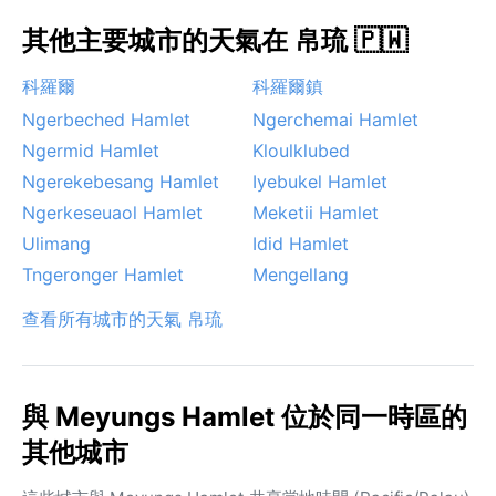
其他主要城市的天氣在 帛琉 🇵🇼
科羅爾
科羅爾鎮
Ngerbeched Hamlet
Ngerchemai Hamlet
Ngermid Hamlet
Kloulklubed
Ngerekebesang Hamlet
Iyebukel Hamlet
Ngerkeseuaol Hamlet
Meketii Hamlet
Ulimang
Idid Hamlet
Tngeronger Hamlet
Mengellang
查看所有城市的天氣 帛琉
與 Meyungs Hamlet 位於同一時區的
其他城市