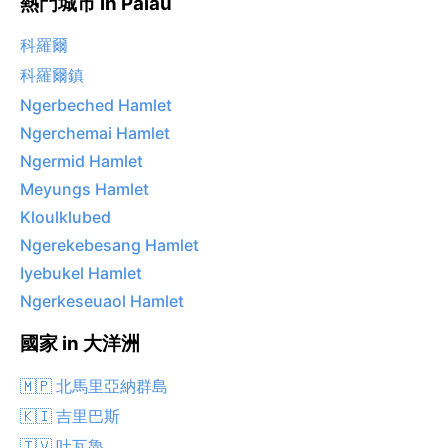
熱門城市 in Palau
科羅爾
科羅爾鎮
Ngerbeched Hamlet
Ngerchemai Hamlet
Ngermid Hamlet
Meyungs Hamlet
Kloulklubed
Ngerekebesang Hamlet
Iyebukel Hamlet
Ngerkeseuaol Hamlet
國家 in 大洋洲
🇲🇵 北馬里亞納群島
🇰🇮 吉里巴斯
🇹🇻 吐瓦魯