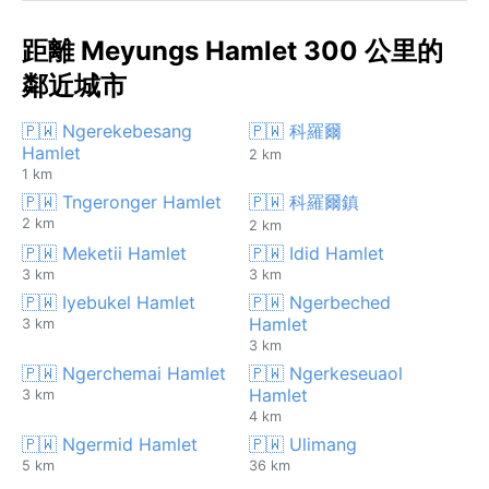
距離 Meyungs Hamlet 300 公里的
鄰近城市
🇵🇼 Ngerekebesang
🇵🇼 科羅爾
Hamlet
2 km
1 km
🇵🇼 Tngeronger Hamlet
🇵🇼 科羅爾鎮
2 km
2 km
🇵🇼 Meketii Hamlet
🇵🇼 Idid Hamlet
3 km
3 km
🇵🇼 Iyebukel Hamlet
🇵🇼 Ngerbeched
Hamlet
3 km
3 km
🇵🇼 Ngerchemai Hamlet
🇵🇼 Ngerkeseuaol
Hamlet
3 km
4 km
🇵🇼 Ngermid Hamlet
🇵🇼 Ulimang
5 km
36 km