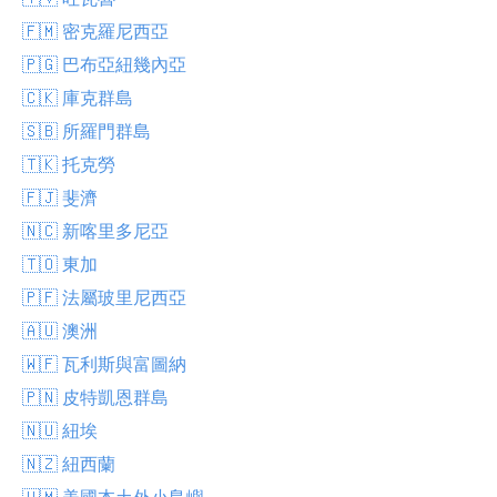
🇫🇲 密克羅尼西亞
🇵🇬 巴布亞紐幾內亞
🇨🇰 庫克群島
🇸🇧 所羅門群島
🇹🇰 托克勞
🇫🇯 斐濟
🇳🇨 新喀里多尼亞
🇹🇴 東加
🇵🇫 法屬玻里尼西亞
🇦🇺 澳洲
🇼🇫 瓦利斯與富圖納
🇵🇳 皮特凱恩群島
🇳🇺 紐埃
🇳🇿 紐西蘭
🇺🇲 美國本土外小島嶼