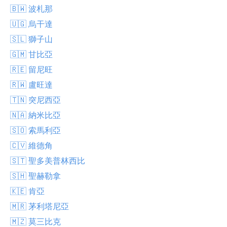
🇧🇼 波札那
🇺🇬 烏干達
🇸🇱 獅子山
🇬🇲 甘比亞
🇷🇪 留尼旺
🇷🇼 盧旺達
🇹🇳 突尼西亞
🇳🇦 納米比亞
🇸🇴 索馬利亞
🇨🇻 維德角
🇸🇹 聖多美普林西比
🇸🇭 聖赫勒拿
🇰🇪 肯亞
🇲🇷 茅利塔尼亞
🇲🇿 莫三比克