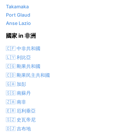
Takamaka
Port Glaud
Anse Lazio
國家 in 非洲
🇨🇫 中非共和國
🇱🇾 利比亞
🇨🇬 剛果共和國
🇨🇩 剛果民主共和國
🇬🇦 加彭
🇸🇸 南蘇丹
🇿🇦 南非
🇪🇷 厄利垂亞
🇸🇿 史瓦帝尼
🇩🇯 吉布地