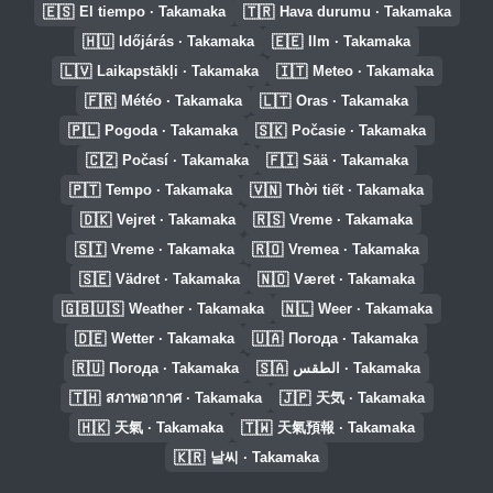
🇪🇸
🇹🇷
El tiempo · Takamaka
Hava durumu · Takamaka
🇭🇺
🇪🇪
Időjárás · Takamaka
Ilm · Takamaka
🇱🇻
🇮🇹
Laikapstākļi · Takamaka
Meteo · Takamaka
🇫🇷
🇱🇹
Météo · Takamaka
Oras · Takamaka
🇵🇱
🇸🇰
Pogoda · Takamaka
Počasie · Takamaka
🇨🇿
🇫🇮
Počasí · Takamaka
Sää · Takamaka
🇵🇹
🇻🇳
Tempo · Takamaka
Thời tiết · Takamaka
🇩🇰
🇷🇸
Vejret · Takamaka
Vreme · Takamaka
🇸🇮
🇷🇴
Vreme · Takamaka
Vremea · Takamaka
🇸🇪
🇳🇴
Vädret · Takamaka
Været · Takamaka
🇬🇧🇺🇸
🇳🇱
Weather · Takamaka
Weer · Takamaka
🇩🇪
🇺🇦
Wetter · Takamaka
Погода · Takamaka
🇷🇺
🇸🇦
Погода · Takamaka
الطقس · Takamaka
🇹🇭
🇯🇵
สภาพอากาศ · Takamaka
天気 · Takamaka
🇭🇰
🇹🇼
天氣 · Takamaka
天氣預報 · Takamaka
🇰🇷
날씨 · Takamaka