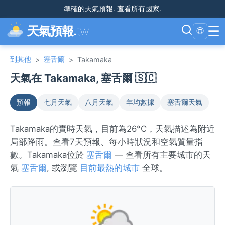
準確的天氣預報
.
查看所有國家
.
☰
天氣預報.
tw
🌐
到其他
塞舌爾
>
>
Takamaka
天氣在 Takamaka, 塞舌爾 🇸🇨
預報
七月天氣
八月天氣
年均數據
塞舌爾天氣
Takamaka的實時天氣，目前為26°C，天氣描述為附近
局部降雨。查看7天預報、每小時狀況和空氣質量指
數。Takamaka位於
塞舌爾
— 查看所有主要城市的天
氣
塞舌爾
, 或瀏覽
目前最熱的城市
全球。