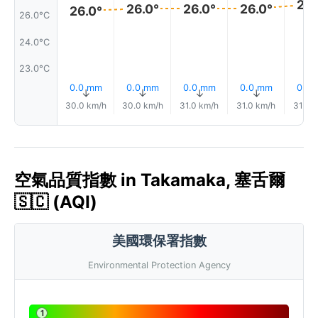
26.
26.0°
26.0°
26.0°
26.0°
26.0°C
24.0°C
23.0°C
0.0 mm
0.0 mm
0.0 mm
0.0 mm
0.0
↑
↑
↑
↑
30.0 km/h
30.0 km/h
31.0 km/h
31.0 km/h
31.0 
空氣品質指數 in Takamaka, 塞舌爾
🇸🇨 (AQI)
美國環保署指數
Environmental Protection Agency
1