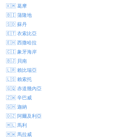
🇰🇲 葛摩
🇧🇮 蒲隆地
🇸🇩 蘇丹
🇪🇹 衣索比亞
🇪🇭 西撒哈拉
🇨🇮 象牙海岸
🇧🇯 貝南
🇱🇷 賴比瑞亞
🇱🇸 賴索托
🇬🇶 赤道幾內亞
🇿🇼 辛巴威
🇬🇭 迦納
🇩🇿 阿爾及利亞
🇲🇱 馬利
🇲🇼 馬拉威