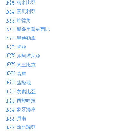
🇳🇦 納米比亞
🇸🇴 索馬利亞
🇨🇻 維德角
🇸🇹 聖多美普林西比
🇸🇭 聖赫勒拿
🇰🇪 肯亞
🇲🇷 茅利塔尼亞
🇲🇿 莫三比克
🇰🇲 葛摩
🇧🇮 蒲隆地
🇪🇹 衣索比亞
🇪🇭 西撒哈拉
🇨🇮 象牙海岸
🇧🇯 貝南
🇱🇷 賴比瑞亞