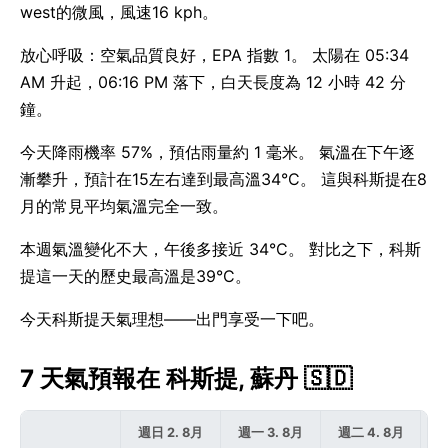
west的微風，風速16 kph。
放心呼吸：空氣品質良好，EPA 指數 1。 太陽在 05:34
AM 升起，06:16 PM 落下，白天長度為 12 小時 42 分
鐘。
今天降雨機率 57%，預估雨量約 1 毫米。 氣溫在下午逐
漸攀升，預計在15左右達到最高溫34°C。 這與科斯提在8
月的常見平均氣溫完全一致。
本週氣溫變化不大，午後多接近 34°C。 對比之下，科斯
提這一天的歷史最高溫是39°C。
今天科斯提天氣理想——出門享受一下吧。
7 天氣預報在 科斯提, 蘇丹 🇸🇩
週日 2. 8月
週一 3. 8月
週二 4. 8月
週