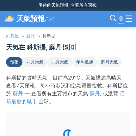
準確的天氣預報
.
查看所有國家
.
☰
天氣預報.
tw
🌐
到其他
蘇丹
科斯提
>
>
天氣在 科斯提, 蘇丹 🇸🇩
預報
八月天氣
九月天氣
年均數據
蘇丹天氣
科斯提的實時天氣，目前為29°C，天氣描述為晴天。
查看7天預報、每小時狀況和空氣質量指數。科斯提位
於
蘇丹
— 查看所有主要城市的天氣
蘇丹
, 或瀏覽
目
前最熱的城市
全球。