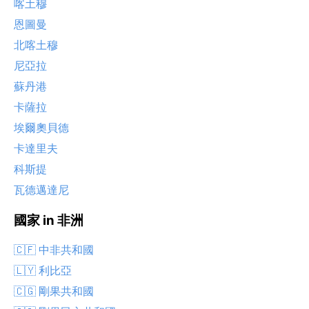
喀土穆
恩圖曼
北喀土穆
尼亞拉
蘇丹港
卡薩拉
埃爾奧貝德
卡達里夫
科斯提
瓦德邁達尼
國家 in 非洲
🇨🇫 中非共和國
🇱🇾 利比亞
🇨🇬 剛果共和國