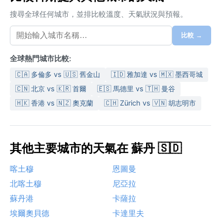
搜尋全球任何城市，並排比較溫度、天氣狀況與預報。
比較 →
全球熱門城市比較:
🇨🇦 多倫多 vs 🇺🇸 舊金山
🇮🇩 雅加達 vs 🇲🇽 墨西哥城
🇨🇳 北京 vs 🇰🇷 首爾
🇪🇸 馬德里 vs 🇹🇭 曼谷
🇭🇰 香港 vs 🇳🇿 奧克蘭
🇨🇭 Zürich vs 🇻🇳 胡志明市
其他主要城市的天氣在 蘇丹 🇸🇩
喀土穆
恩圖曼
北喀土穆
尼亞拉
蘇丹港
卡薩拉
埃爾奧貝德
卡達里夫