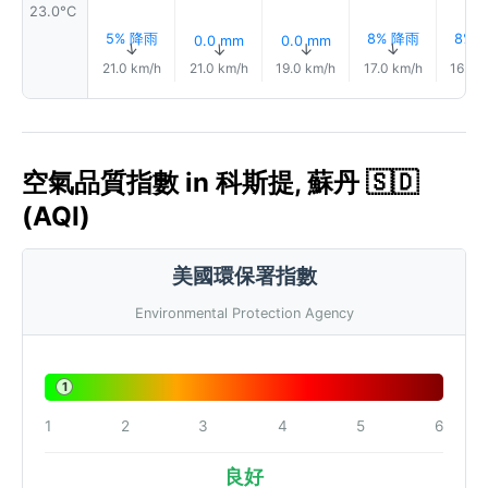
23.0°C
5% 降雨
8% 降雨
8% 
0.0 mm
0.0 mm
↑
↑
↑
↑
21.0 km/h
21.0 km/h
19.0 km/h
17.0 km/h
16.0 
空氣品質指數 in 科斯提, 蘇丹 🇸🇩
(AQI)
美國環保署指數
Environmental Protection Agency
1
1
2
3
4
5
6
良好