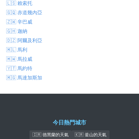
🇱🇸 賴索托
🇬🇶 赤道幾內亞
🇿🇼 辛巴威
🇬🇭 迦納
🇩🇿 阿爾及利亞
🇲🇱 馬利
🇲🇼 馬拉威
🇾🇹 馬約特
🇲🇬 馬達加斯加
今日熱門城市
🇮🇷 德黑蘭的天氣
🇰🇷 釜山的天氣