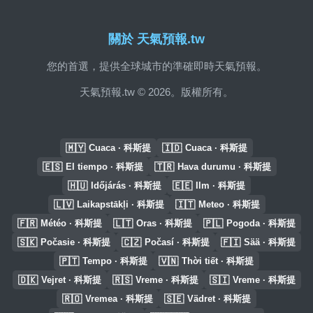
關於 天氣預報.tw
您的首選，提供全球城市的準確即時天氣預報。
天氣預報.tw © 2026。版權所有。
🇲🇾
🇮🇩
Cuaca · 科斯提
Cuaca · 科斯提
🇪🇸
🇹🇷
El tiempo · 科斯提
Hava durumu · 科斯提
🇭🇺
🇪🇪
Időjárás · 科斯提
Ilm · 科斯提
🇱🇻
🇮🇹
Laikapstākļi · 科斯提
Meteo · 科斯提
🇫🇷
🇱🇹
🇵🇱
Météo · 科斯提
Oras · 科斯提
Pogoda · 科斯提
🇸🇰
🇨🇿
🇫🇮
Počasie · 科斯提
Počasí · 科斯提
Sää · 科斯提
🇵🇹
🇻🇳
Tempo · 科斯提
Thời tiết · 科斯提
🇩🇰
🇷🇸
🇸🇮
Vejret · 科斯提
Vreme · 科斯提
Vreme · 科斯提
🇷🇴
🇸🇪
Vremea · 科斯提
Vädret · 科斯提