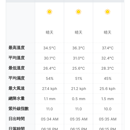
晴天
晴天
晴天
最高溫度
34.5°C
36.3°C
37.4°C
平均溫度
30.1°C
31.0°C
32.4°C
最低溫度
26.4°C
25.6°C
28.3°C
平均濕度
54%
51%
45%
最大風速
27.4 kph
21.2 kph
25.6 kph
總降水量
1.1 mm
0.5 mm
1.5 mm
紫外線指數
11.0
11.0
10.0
日出時間
05:34 AM
05:35 AM
05:35 AM
0
日落時間
06:16 PM
06:15 PM
06:15 PM