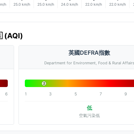
km/h
25.0 km/h
25.0 km/h
24.0 km/h
22.0 km/h
22.0 km/h
(AQI)
英國DEFRA指數
Department for Environment, Food & Rural Affair
2
6
1
3
5
7
9
低
空氣污染低