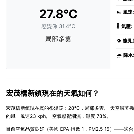
27.8°C
🌬️
風速:
感覺像 31.4°C
🌡️
氣壓:
局部多雲
👁️
能見
🌧️
降水
宏茂橋新鎮現在的天氣如何？
宏茂橋新鎮現在真的很溫暖：28°C，局部多雲。 天空飄著幾朵
的風，風速23 kph。 空氣感覺潮濕，濕度 78%。
目前空氣品質良好（美國 EPA 指數 1，PM2.5 15）——適合戶外