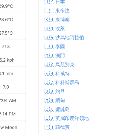
🇯🇵 日本
29.9°C
29.9°C
🇹🇱 東帝汶
🇰🇭 柬埔寨
28.6°C
28.7°C
🇧🇳 汶萊
27.5°C
27.6°C
🇸🇦 沙烏地阿拉伯
🇹🇭 泰國
71%
72%
🇲🇴 澳門
6.2 kph
16.9 kph
🇺🇿 烏茲別克
🇰🇼 科威特
0.1 mm
0.4 mm
🇨🇨 科科斯群島
7.0
7.0
🇯🇴 約旦
🇲🇲 緬甸
7:04 AM
07:04 AM
🇨🇽 聖誕島
7:14 PM
07:14 PM
🇮🇴 英屬印度洋領地
Waxing
🇵🇭 菲律賓
ew Moon
Crescent