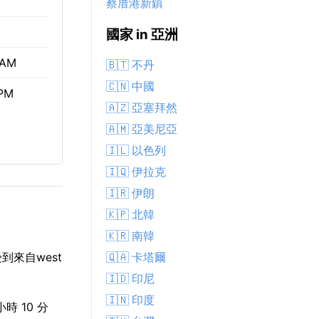
蔡厝港新鎮
國家 in 亞洲
 AM
🇧🇹 不丹
🇨🇳 中國
 PM
🇦🇿 亞塞拜然
🇦🇲 亞美尼亞
🇮🇱 以色列
🇮🇶 伊拉克
🇮🇷 伊朗
🇰🇵 北韓
🇰🇷 南韓
🇶🇦 卡塔爾
到來自west
🇮🇩 印尼
🇮🇳 印度
時 10 分