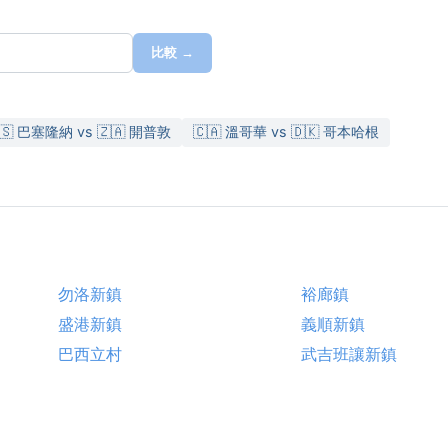
比較 →
🇸 巴塞隆納 vs 🇿🇦 開普敦
🇨🇦 溫哥華 vs 🇩🇰 哥本哈根
勿洛新鎮
裕廊鎮
盛港新鎮
義順新鎮
巴西立村
武吉班讓新鎮