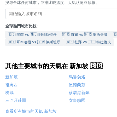
搜尋全球任何城市，並排比較溫度、天氣狀況與預報。
全球熱門城市比較:
🇪🇬 開羅 vs 🇳🇱 阿姆斯特丹
🇰🇷 首爾 vs 🇲🇽 墨西哥城

🇩🇰 哥本哈根 vs 🇹🇷 伊斯坦堡
🇦🇪 杜拜 vs 🇮🇱 特拉維夫
其他主要城市的天氣在 新加坡 🇸🇬
新加坡
烏魯勿洛
裕廊西
伍德蘭茲
榜鵝
蔡厝港新鎮
三巴旺莊園
女皇鎮園
查看所有城市的天氣 新加坡