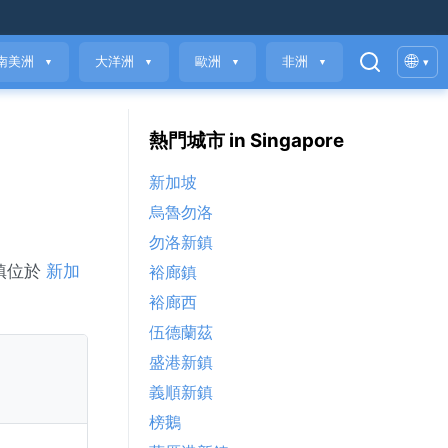
🌐
南美洲
大洋洲
歐洲
非洲
▾
▼
▼
▼
▼
熱門城市 in Singapore
新加坡
烏魯勿洛
勿洛新鎮
鎮位於
新加
裕廊鎮
裕廊西
伍德蘭茲
盛港新鎮
義順新鎮
榜鵝