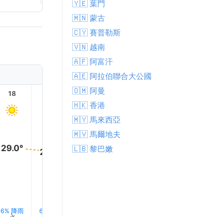
🇾🇪 葉門
🇲🇳 蒙古
🇨🇾 賽普勒斯
🇻🇳 越南
🇦🇫 阿富汗
🇦🇪 阿拉伯聯合大公國
🇴🇲 阿曼
18
19
20
21
22
23
🇭🇰 香港
🇲🇾 馬來西亞
🇲🇻 馬爾地夫
29.0°
🇱🇧 黎巴嫩
29.0°
29.0°
28.0°
28.0°
28.0°
6% 降雨
6% 降雨
5% 降雨
6% 降雨
6% 降雨
8% 降
↑
↑
↑
↑
↑
↑