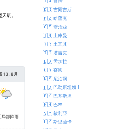
🇹🇼 台灣
🇰🇬 吉爾吉斯
型天氣。
🇰🇿 哈薩克
🇬🇪 喬治亞
🇹🇲 土庫曼
🇹🇷 土耳其
🇹🇯 塔吉克
🇧🇩 孟加拉
🇱🇦 寮國
 13. 8月
週五 14. 8月
🇳🇵 尼泊爾
🇵🇸 巴勒斯坦領土
🇵🇰 巴基斯坦
🇧🇭 巴林
🇸🇾 敘利亞
近局部降雨
附近局部降雨
🇱🇰 斯里蘭卡