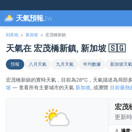
天氣預報.
tw
到其他
新加坡
宏茂橋新鎮
>
>
天氣在 宏茂橋新鎮, 新加坡 🇸🇬
預報
八月天氣
九月天氣
年均數據
新加坡天
宏茂橋新鎮的實時天氣，目前為28°C，天氣描述為局
坡
— 查看所有主要城市的天氣
新加坡
, 或瀏覽
目前最熱
宏茂
更新時間
💧
濕度: