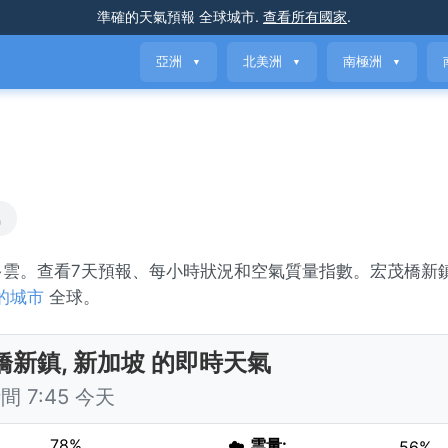
準確的天氣預報
全球城市
.
查看所有國家
.
亞洲
北美洲
南極洲
▼
▼
▼
氣
部多雲。查看7天預報、每小時狀況和空氣質量指數。宏茂橋新
的城市
全球。
橋新鎮, 新加坡 的即時天氣
 7:45 今天
78%
☁️
雲量:
56%