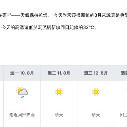
把傘留在家裡——天氣保持乾燥。 今天對宏茂橋新鎮的8月來說算是典
C。 今天的高溫遠低於宏茂橋新鎮同日紀錄的32°C。
週一 10. 8月
週二 11. 8月
週三 12. 8月
週四
附近局部降雨
晴天
晴天
附