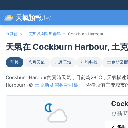
天氣預報.
tw
到其他
土克斯及開科斯群島
>
>
Cockburn Harbour
天氣在 Cockburn Harbour, 
預報
八月天氣
九月天氣
年均數據
土克斯及
Cockburn Harbour的實時天氣，目前為28°C，天
Harbour位於
土克斯及開科斯群島
— 查看所有主要城市
Coc
更新時間
💧
濕度: