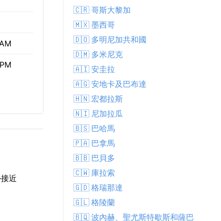
🇨🇷 哥斯大黎加
🇲🇽 墨西哥
🇩🇴 多明尼加共和國
 AM
🇩🇲 多米尼克
 PM
🇦🇮 安圭拉
🇦🇬 安地卡及巴布達
🇭🇳 宏都拉斯
🇳🇮 尼加拉瓜
🇧🇸 巴哈馬
🇵🇦 巴拿馬
🇧🇧 巴貝多
🇨🇼 庫拉索
—接近
🇬🇩 格瑞那達
🇬🇱 格陵蘭
。
🇧🇶 波內赫、聖尤斯特歇斯和薩巴