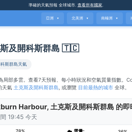
準確的天氣預報
全球城市
.
查看所有國家
.
亞洲
北美洲
南極洲
▼
▼
▼
土克斯及開科斯群島 🇹🇨
開科斯群島天氣
氣描述為局部多雲。查看7天預報、每小時狀況和空氣質量指數。Coc
的天氣
土克斯及開科斯群島
, 或瀏覽
目前最熱的城市
全球。
kburn Harbour, 土克斯及開科斯群島 的
 19:45 今天
78%
☁️
雲量:
36%