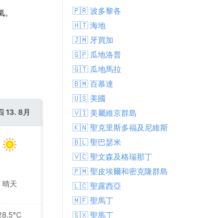
🇵🇷 波多黎各
天氣。
🇭🇹 海地
🇯🇲 牙買加
🇬🇵 瓜地洛普
🇬🇹 瓜地馬拉
🇧🇲 百慕達
🇺🇸 美國
 13. 8月
週五 14. 8月
🇻🇮 美屬維京群島
🇰🇳 聖克里斯多福及尼維斯
🇧🇱 聖巴瑟米
🇻🇨 聖文森及格瑞那丁
🇵🇲 聖皮埃爾和密克隆群島
晴天
晴天
🇱🇨 聖露西亞
🇲🇫 聖馬丁
28.5°C
28.6°C
🇸🇽 聖馬丁