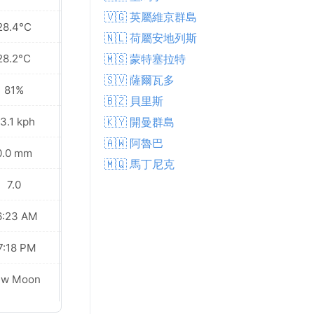
🇻🇬 英屬維京群島
28.4°C
28.4°C
🇳🇱 荷屬安地列斯
28.2°C
28.2°C
🇲🇸 蒙特塞拉特
🇸🇻 薩爾瓦多
81%
81%
🇧🇿 貝里斯
3.1 kph
40.3 kph
🇰🇾 開曼群島
🇦🇼 阿魯巴
0.0 mm
0.1 mm
🇲🇶 馬丁尼克
7.0
7.0
6:23 AM
06:24 AM
7:18 PM
07:17 PM
Waxing
ew Moon
Crescent