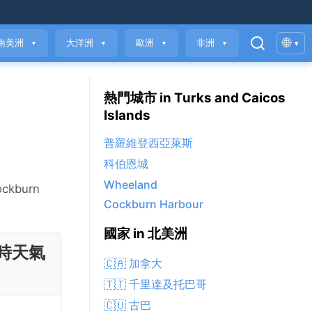
🌐
南美洲
大洋洲
歐洲
非洲
▾
▼
▼
▼
▼
熱門城市 in Turks and Caicos
Islands
普羅維登西亞萊斯
科伯恩城
Wheeland
kburn
Cockburn Harbour
國家 in 北美洲
即時天氣
🇨🇦 加拿大
🇹🇹 千里達及托巴哥
🇨🇺 古巴