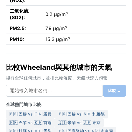
二氧化硫
0.2 µg/m³
(SO2):
PM2.5:
7.9 µg/m³
PM10:
15.3 µg/m³
比較Wheeland與其他城市的天氣
搜尋全球任何城市，並排比較溫度、天氣狀況與預報。
比較 →
全球熱門城市比較:
🇫🇷 巴黎 vs 🇮🇳 孟買
🇫🇷 巴黎 vs 🇸🇦 利雅德
🇫🇷 巴黎 vs 🇰🇷 首爾
🇮🇹 米蘭 vs 🇯🇵 東京
🇦🇪 杜拜 vs 🇦🇺 雪梨
🇪🇸 巴塞隆納 vs 🇳🇿 奧克蘭