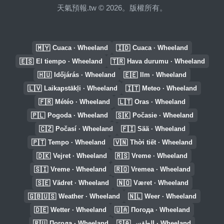
天氣預報.tw © 2026。版權所有。
🇲🇾
🇮🇩
Cuaca · Wheeland
Cuaca · Wheeland
🇪🇸
🇹🇷
El tiempo · Wheeland
Hava durumu · Wheeland
🇭🇺
🇪🇪
Időjárás · Wheeland
Ilm · Wheeland
🇱🇻
🇮🇹
Laikapstākļi · Wheeland
Meteo · Wheeland
🇫🇷
🇱🇹
Météo · Wheeland
Oras · Wheeland
🇵🇱
🇸🇰
Pogoda · Wheeland
Počasie · Wheeland
🇨🇿
🇫🇮
Počasí · Wheeland
Sää · Wheeland
🇵🇹
🇻🇳
Tempo · Wheeland
Thời tiết · Wheeland
🇩🇰
🇷🇸
Vejret · Wheeland
Vreme · Wheeland
🇸🇮
🇷🇴
Vreme · Wheeland
Vremea · Wheeland
🇸🇪
🇳🇴
Vädret · Wheeland
Været · Wheeland
🇬🇧🇺🇸
🇳🇱
Weather · Wheeland
Weer · Wheeland
🇩🇪
🇺🇦
Wetter · Wheeland
Погода · Wheeland
🇷🇺
🇸🇦
Погода · Wheeland
الطقس · Wheeland