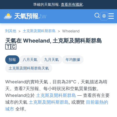
準確的天氣預報
.
查看所有國家
.
☰
天氣預報.
tw
🌐
到其他
土克斯及開科斯群島
>
>
Wheeland
天氣在 Wheeland, 土克斯及開科斯群島
🇹🇨
預報
八月天氣
九月天氣
年均數據
土克斯及開科斯群島天氣
Wheeland的實時天氣，目前為28°C，天氣描述為晴
天。查看7天預報、每小時狀況和空氣質量指數。
Wheeland位於
土克斯及開科斯群島
— 查看所有主要
城市的天氣
土克斯及開科斯群島
, 或瀏覽
目前最熱的
城市
全球。