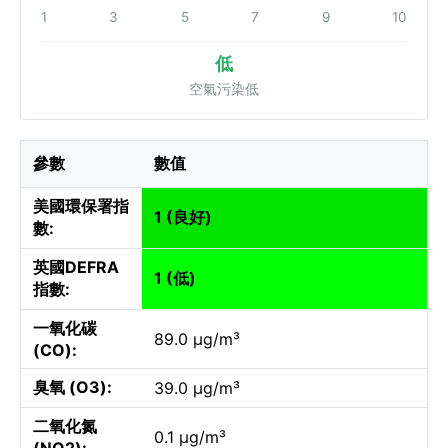
1
3
5
7
9
10
低
空氣污染低
參數
數值
美國環保署指
1 (良好)
數:
英國DEFRA
1 (低)
指數:
一氧化碳
89.0 µg/m³
(CO):
臭氧 (O3):
39.0 µg/m³
二氧化氮
0.1 µg/m³
(NO2):