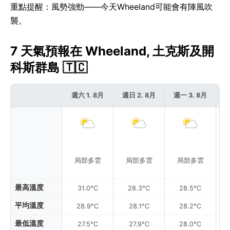
重點提醒：風勢強勁——今天Wheeland可能會有陣風吹
襲。
7 天氣預報在 Wheeland, 土克斯及開
科斯群島 🇹🇨
週六 1. 8月
週日 2. 8月
週一 3. 8月
週
局部多雲
局部多雲
局部多雲
附
最高溫度
31.0°C
28.3°C
28.5°C
平均溫度
28.9°C
28.1°C
28.2°C
最低溫度
27.5°C
27.9°C
28.0°C