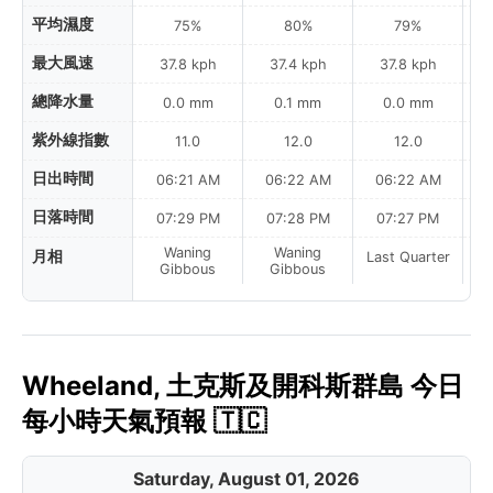
平均濕度
75%
80%
79%
最大風速
37.8 kph
37.4 kph
37.8 kph
總降水量
0.0 mm
0.1 mm
0.0 mm
紫外線指數
11.0
12.0
12.0
日出時間
06:21 AM
06:22 AM
06:22 AM
0
日落時間
07:29 PM
07:28 PM
07:27 PM
Waning
Waning
月相
Last Quarter
La
Gibbous
Gibbous
Wheeland, 土克斯及開科斯群島 今日
每小時天氣預報 🇹🇨
Saturday, August 01, 2026