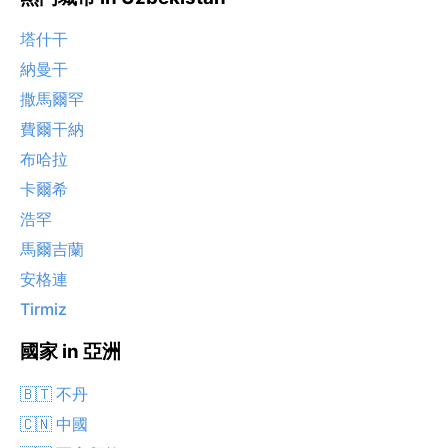
塔什干
納曼干
撒馬爾罕
費爾干納
布哈拉
卡爾希
浩罕
馬爾吉蘭
安格連
Tirmiz
國家 in 亞洲
🇧🇹 不丹
🇨🇳 中國