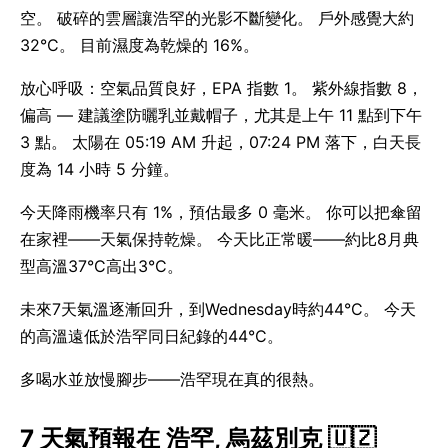
空。 破碎的雲層讓浩罕的光影不斷變化。 戶外感覺大約
32°C。 目前濕度為乾燥的 16%。
放心呼吸：空氣品質良好，EPA 指數 1。 紫外線指數 8，
偏高 — 建議塗防曬乳並戴帽子，尤其是上午 11 點到下午
3 點。 太陽在 05:19 AM 升起，07:24 PM 落下，白天長
度為 14 小時 5 分鐘。
今天降雨機率只有 1%，預估最多 0 毫米。 你可以把傘留
在家裡——天氣保持乾燥。 今天比正常暖——約比8月典
型高溫37°C高出3°C。
未來7天氣溫逐漸回升，到Wednesday時約44°C。 今天
的高溫遠低於浩罕同日紀錄的44°C。
多喝水並放慢腳步——浩罕現在真的很熱。
7 天氣預報在 浩罕, 烏茲別克 🇺🇿