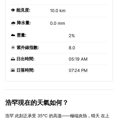
👁️
能見度:
10.0 km
🌧️
降水量:
0.0 mm
☁️
雲量:
2%
☀️
紫外線指數:
8.0
🌅
日出時間:
05:19 AM
🌇
日落時間:
07:24 PM
浩罕現在的天氣如何？
浩罕 此刻正承受 35°C 的高溫——極端炎熱，晴天 在上