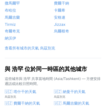
撒馬爾罕
費爾干納
布哈拉
卡爾希
馬爾吉蘭
安格連
Tirmiz
Jizzax
奇爾奇克
烏爾根奇
納沃伊
查看所有城市的天氣 烏茲別克
與 浩罕 位於同一時區的其他城市
這些城市與 浩罕 共享當地時間 (Asia/Tashkent) — 方便安排
通話或比較日照時間。
🇺🇿 塔什干的天氣
🇺🇿 納曼干的天氣
烏茲別克
烏茲別克
🇺🇿 費爾干納的天氣
🇺🇿 馬爾吉蘭的天氣