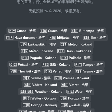
您的首選，提供全球城市的準確即時天氣預報。
天氣預報.tw © 2026。版權所有。
🇲🇾
🇮🇩
🇪🇸
Cuaca · 浩罕
Cuaca · 浩罕
El tiempo · 浩罕
🇹🇷
🇭🇺
🇪🇪
Hava durumu · 浩罕
Időjárás · 浩罕
Ilm · 浩罕
🇱🇻
🇮🇹
Laikapstākļi · 浩罕
Meteo · Kokand
🇫🇷
🇱🇹
Météo · Kokand
Oras · Kokandas
🇵🇱
🇸🇰
Pogoda · Kokand
Počasie · 浩罕
🇨🇿
🇫🇮
🇵🇹
Počasí · 浩罕
Sää · Kokand
Tempo · 浩罕
🇻🇳
🇩🇰
🇷🇸
Thời tiết · 浩罕
Vejret · 浩罕
Vreme · 浩罕
🇸🇮
🇷🇴
Vreme · 浩罕
Vremea · Kokand
🇸🇪
🇳🇴
Vädret · Kokand
Været · 浩罕
🇬🇧🇺🇸
🇳🇱
Weather · Kokand
Weer · 浩罕
🇩🇪
🇺🇦
Wetter · Qoʻqon
Погода · 浩罕
🇷🇺
🇸🇦
Погода · Коканд
الطقس · 浩罕
🇹🇭
🇯🇵
สภาพอากาศ · 浩罕
天気 · コーカンド