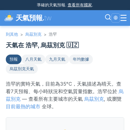
準確的天氣預報
.
查看所有國家
.
☰
天氣預報.
tw
🌐
到其他
烏茲別克
浩罕
>
>
天氣在 浩罕, 烏茲別克 🇺🇿
預報
八月天氣
九月天氣
年均數據
烏茲別克天氣
浩罕的實時天氣，目前為35°C，天氣描述為晴天。查
看7天預報、每小時狀況和空氣質量指數。浩罕位於
烏
茲別克
— 查看所有主要城市的天氣
烏茲別克
, 或瀏覽
目前最熱的城市
全球。