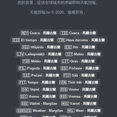
您的首選，提供全球城市的準確即時天氣預報。
天氣預報.tw © 2026。版權所有。
🇲🇾
🇮🇩
Cuaca · 馬爾吉蘭
Cuaca · 馬爾吉蘭
🇪🇸
🇹🇷
El tiempo · 馬爾吉蘭
Hava durumu · 馬爾吉蘭
🇭🇺
🇪🇪
Időjárás · 馬爾吉蘭
Ilm · 馬爾吉蘭
🇱🇻
🇮🇹
Laikapstākļi · 馬爾吉蘭
Meteo · 馬爾吉蘭
🇫🇷
🇱🇹
Météo · 馬爾吉蘭
Oras · 馬爾吉蘭
🇵🇱
🇸🇰
Pogoda · 馬爾吉蘭
Počasie · 馬爾吉蘭
🇨🇿
🇫🇮
Počasí · 馬爾吉蘭
Sää · 馬爾吉蘭
🇵🇹
🇻🇳
Tempo · 馬爾吉蘭
Thời tiết · 馬爾吉蘭
🇩🇰
🇷🇸
Vejret · 馬爾吉蘭
Vreme · 馬爾吉蘭
🇸🇮
🇷🇴
Vreme · 馬爾吉蘭
Vremea · 馬爾吉蘭
🇸🇪
🇳🇴
Vädret · Margilan
Været · 馬爾吉蘭
🇬🇧🇺🇸
🇳🇱
Weather · Margilan
Weer · 馬爾吉蘭