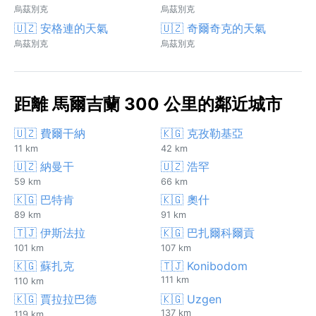
烏茲別克
烏茲別克
🇺🇿 安格連的天氣
🇺🇿 奇爾奇克的天氣
烏茲別克
烏茲別克
距離 馬爾吉蘭 300 公里的鄰近城市
🇺🇿 費爾干納
🇰🇬 克孜勒基亞
11 km
42 km
🇺🇿 納曼干
🇺🇿 浩罕
59 km
66 km
🇰🇬 巴特肯
🇰🇬 奧什
89 km
91 km
🇹🇯 伊斯法拉
🇰🇬 巴扎爾科爾貢
101 km
107 km
🇰🇬 蘇扎克
🇹🇯 Konibodom
111 km
110 km
🇰🇬 賈拉拉巴德
🇰🇬 Uzgen
137 km
119 km