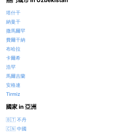
熱門城市 in Uzbekistan
塔什干
納曼干
撒馬爾罕
費爾干納
布哈拉
卡爾希
浩罕
馬爾吉蘭
安格連
Tirmiz
國家 in 亞洲
🇧🇹 不丹
🇨🇳 中國