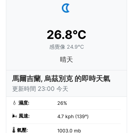
26.8°C
感覺像 24.9°C
晴天
馬爾吉蘭, 烏茲別克 的即時天氣
更新時間 23:00 今天
💧
濕度:
26%
🌬️
風速:
4.7 kph (139°)
🌡️
氣壓:
1003.0 mb