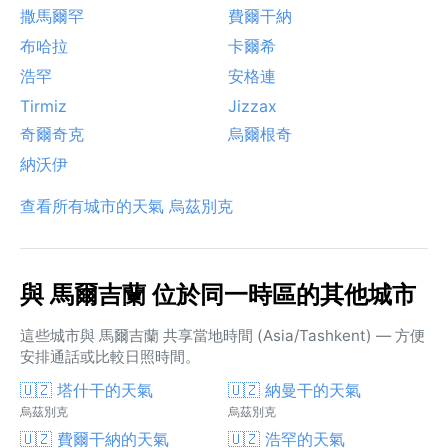
撒馬爾罕
費爾干納
布哈拉
卡爾希
浩罕
安格連
Tirmiz
Jizzax
奇爾奇克
烏爾根奇
納沃伊
查看所有城市的天氣 烏茲別克
與 馬爾吉蘭 位於同一時區的其他城市
這些城市與 馬爾吉蘭 共享當地時間 (Asia/Tashkent) — 方便
安排通話或比較日照時間。
🇺🇿 塔什干的天氣
🇺🇿 納曼干的天氣
烏茲別克
烏茲別克
🇺🇿 費爾干納的天氣
🇺🇿 浩罕的天氣