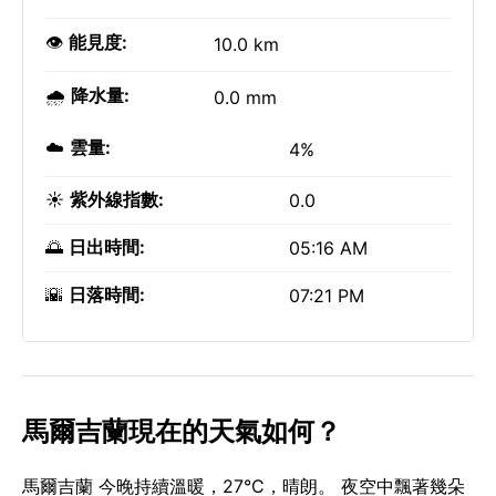
👁️
能見度:
10.0 km
🌧️
降水量:
0.0 mm
☁️
雲量:
4%
☀️
紫外線指數:
0.0
🌅
日出時間:
05:16 AM
🌇
日落時間:
07:21 PM
馬爾吉蘭現在的天氣如何？
馬爾吉蘭 今晚持續溫暖，27°C，晴朗。 夜空中飄著幾朵