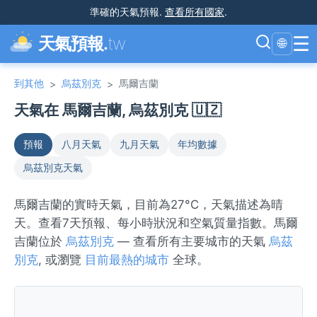
準確的天氣預報
.
查看所有國家
.
☰
天氣預報.
tw
🌐
到其他
烏茲別克
馬爾吉蘭
>
>
天氣在 馬爾吉蘭, 烏茲別克 🇺🇿
預報
八月天氣
九月天氣
年均數據
烏茲別克天氣
馬爾吉蘭的實時天氣，目前為27°C，天氣描述為晴
天。查看7天預報、每小時狀況和空氣質量指數。馬爾
吉蘭位於
烏茲別克
— 查看所有主要城市的天氣
烏茲
別克
, 或瀏覽
目前最熱的城市
全球。