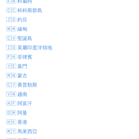
🇰🇼 科威特
🇨🇨 科科斯群島
🇯🇴 約旦
🇲🇲 緬甸
🇨🇽 聖誕島
🇮🇴 英屬印度洋領地
🇵🇭 菲律賓
🇾🇪 葉門
🇲🇳 蒙古
🇨🇾 賽普勒斯
🇻🇳 越南
🇦🇫 阿富汗
🇴🇲 阿曼
🇭🇰 香港
🇲🇾 馬來西亞