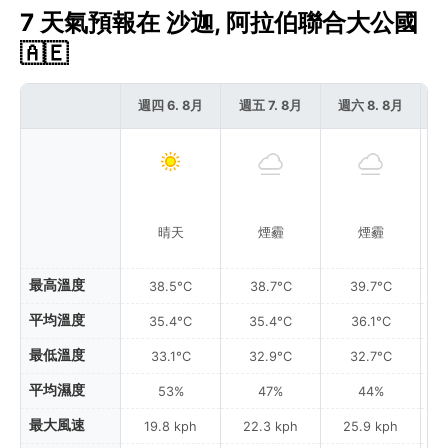
7 天氣預報在 沙迦, 阿拉伯聯合大公國
🇦🇪
週四 6. 8月
週五 7. 8月
週六 8. 8月
週
晴天
煙霾
煙霾
最高溫度
38.5°C
38.7°C
39.7°C
平均溫度
35.4°C
35.4°C
36.1°C
最低溫度
33.1°C
32.9°C
32.7°C
平均濕度
53%
47%
44%
最大風速
19.8 kph
22.3 kph
25.9 kph