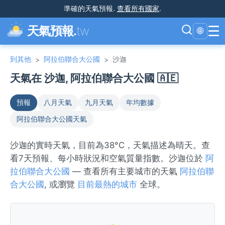
準確的天氣預報
.
查看所有國家
.
☰
天氣預報.
tw
🌐
到其他
阿拉伯聯合大公國
沙迦
>
>
天氣在 沙迦, 阿拉伯聯合大公國 🇦🇪
預報
八月天氣
九月天氣
年均數據
阿拉伯聯合大公國天氣
沙迦的實時天氣，目前為38°C，天氣描述為晴天。查
看7天預報、每小時狀況和空氣質量指數。沙迦位於
阿
拉伯聯合大公國
— 查看所有主要城市的天氣
阿拉伯聯
合大公國
, 或瀏覽
目前最熱的城市
全球。