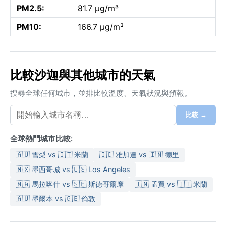
PM2.5:
81.7 µg/m³
PM10:
166.7 µg/m³
比較沙迦與其他城市的天氣
搜尋全球任何城市，並排比較溫度、天氣狀況與預報。
比較 →
全球熱門城市比較:
🇦🇺 雪梨 vs 🇮🇹 米蘭
🇮🇩 雅加達 vs 🇮🇳 德里
🇲🇽 墨西哥城 vs 🇺🇸 Los Angeles
🇲🇦 馬拉喀什 vs 🇸🇪 斯德哥爾摩
🇮🇳 孟買 vs 🇮🇹 米蘭
🇦🇺 墨爾本 vs 🇬🇧 倫敦