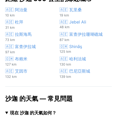
🇦🇪 阿治曼
🇦🇪 瓦里桑
10 km
19 km
🇦🇪 杜拜
🇦🇪 Jebel Ali
48 km
31 km
🇦🇪 拉斯海馬
🇦🇪 富查伊拉珊瑚礁城
73 km
87 km
🇦🇪 富查伊拉城
🇴🇲 Shināş
125 km
97 km
🇴🇲 布賴米
🇦🇪 哈利法城
127 km
130 km
🇦🇪 艾因市
🇦🇪 巴尼亞斯城
132 km
139 km
沙迦 的天氣 — 常見問題
現在 沙迦 的天氣如何？