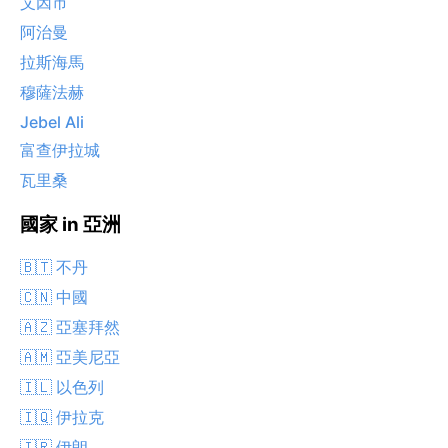
艾因市
阿治曼
拉斯海馬
穆薩法赫
Jebel Ali
富查伊拉城
瓦里桑
國家 in 亞洲
🇧🇹 不丹
🇨🇳 中國
🇦🇿 亞塞拜然
🇦🇲 亞美尼亞
🇮🇱 以色列
🇮🇶 伊拉克
🇮🇷 伊朗