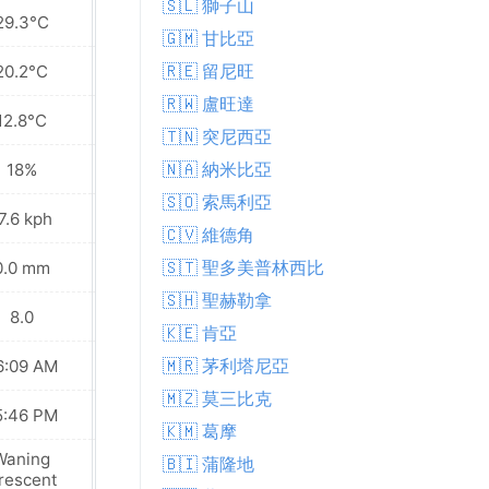
🇸🇱 獅子山
29.3°C
29.3°C
🇬🇲 甘比亞
🇷🇪 留尼旺
20.2°C
20.1°C
🇷🇼 盧旺達
12.8°C
12.5°C
🇹🇳 突尼西亞
🇳🇦 納米比亞
18%
17%
🇸🇴 索馬利亞
7.6 kph
15.5 kph
🇨🇻 維德角
🇸🇹 聖多美普林西比
0.0 mm
0.0 mm
🇸🇭 聖赫勒拿
8.0
8.0
🇰🇪 肯亞
🇲🇷 茅利塔尼亞
6:09 AM
06:08 AM
🇲🇿 莫三比克
5:46 PM
05:47 PM
🇰🇲 葛摩
Waning
Waning
🇧🇮 蒲隆地
rescent
Crescent