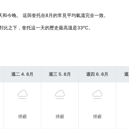
天和今晚。 這與奎托在8月的常見平均氣溫完全一致。
。 對比之下，奎托這一天的歷史最高溫是33°C。
週二 4. 8月
週三 5. 8月
週四 6. 8月
週
煙霾
煙霾
煙霾