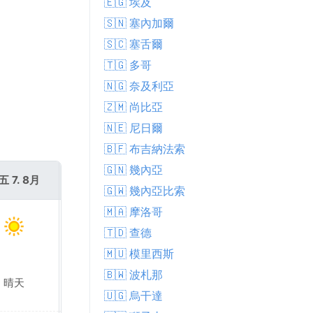
🇪🇬 埃及
🇸🇳 塞內加爾
🇸🇨 塞舌爾
🇹🇬 多哥
🇳🇬 奈及利亞
🇿🇲 尚比亞
🇳🇪 尼日爾
🇧🇫 布吉納法索
🇬🇳 幾內亞
五 7. 8月
週六 8. 8月
🇬🇼 幾內亞比索
🇲🇦 摩洛哥
🇹🇩 查德
🇲🇺 模里西斯
🇧🇼 波札那
晴天
晴天
🇺🇬 烏干達