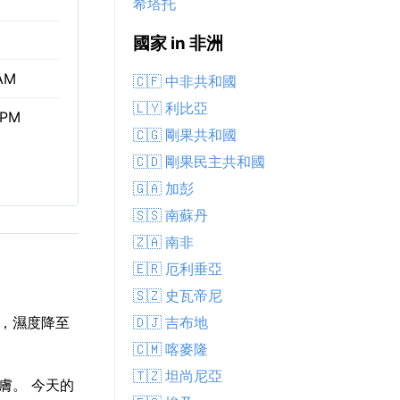
希塔托
國家 in 非洲
 AM
🇨🇫 中非共和國
🇱🇾 利比亞
 PM
🇨🇬 剛果共和國
🇨🇩 剛果民主共和國
🇬🇦 加彭
🇸🇸 南蘇丹
🇿🇦 南非
🇪🇷 厄利垂亞
🇸🇿 史瓦帝尼
🇩🇯 吉布地
燥，濕度降至
🇨🇲 喀麥隆
🇹🇿 坦尚尼亞
膚。 今天的