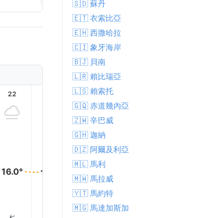
🇸🇩 蘇丹
🇪🇹 衣索比亞
🇪🇭 西撒哈拉
🇨🇮 象牙海岸
🇧🇯 貝南
🇱🇷 賴比瑞亞
🇱🇸 賴索托
22
23
1
2
3
🇬🇶 赤道幾內亞
🇿🇼 辛巴威
🇬🇭 迦納
🇩🇿 阿爾及利亞
🇲🇱 馬利
16.0°
15.0°
14.0°
🇲🇼 馬拉威
13.0°
12.0°
12.0°
🇾🇹 馬約特
🇲🇬 馬達加斯加
1% 降雨
1% 降雨
↑
↑
↑
↑
↑
↑