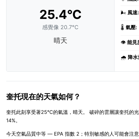
25.4°C
🌬️
風速:
感覺像 20.7°C
🌡️
氣壓:
晴天
👁️
能見
🌧️
降水
奎托現在的天氣如何？
奎托此刻享受著25°C的氣溫，晴天。 破碎的雲層讓奎托的光
14%。
今天空氣品質中等 — EPA 指數 2；特別敏感的人可能會注