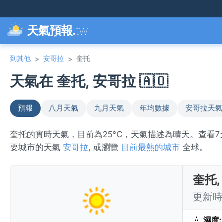
天氣預報.
tw
到其他
安哥拉
奎托
>
>
天氣在 奎托, 安哥拉 🇦🇴
預報
八月天氣
九月天氣
年均數據
安哥拉天
奎托的實時天氣，目前為25°C，天氣描述為晴天。查看
要城市的天氣
安哥拉
, 或瀏覽
目前最熱的城市
全球。
奎托
更新時間
💧
濕度: