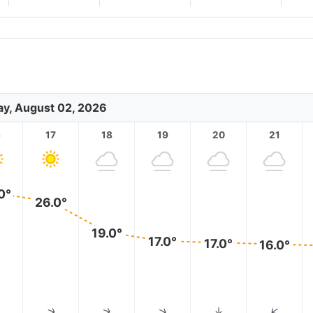
y, August 02, 2026
6
17
18
19
20
21
0°
26.0°
19.0°
17.0°
17.0°
16.0°
↑
↑
↑
↑
↑
↑