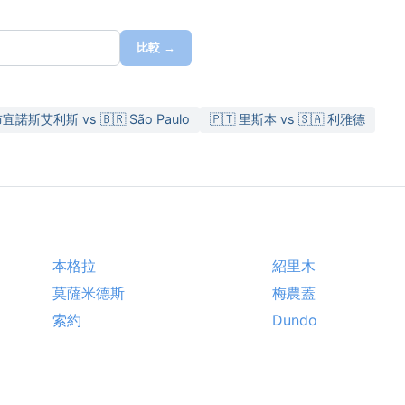
比較 →
布宜諾斯艾利斯 vs 🇧🇷 São Paulo
🇵🇹 里斯本 vs 🇸🇦 利雅德
本格拉
紹里木
莫薩米德斯
梅農蓋
索約
Dundo