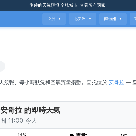
準確的天氣預報
全球城市
.
查看所有國家
.
亞洲
北美洲
南極洲
▼
▼
▼
氣
7天預報、每小時狀況和空氣質量指數。奎托位於
安哥拉
— 
, 安哥拉 的即時天氣
 11:00 今天
14%
☁️
雲量:
0%