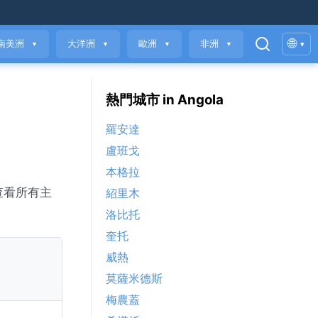
🌐
南美洲
大洋洲
歐洲
非洲
▾
▼
▼
▼
▼
熱門城市 in Angola
羅安達
盧班戈
本格拉
查看所有主
紹里木
洛比托
奎托
威熱
莫薩米德斯
梅農蓋