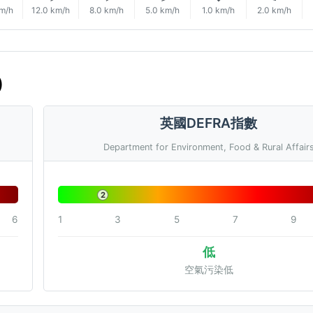
km/h
12.0 km/h
8.0 km/h
5.0 km/h
1.0 km/h
2.0 km/h
)
英國DEFRA指數
Department for Environment, Food & Rural Affair
2
6
1
3
5
7
9
低
空氣污染低