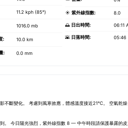
11.2 kph (85°)
☀️
紫外線指數:
8.0
🌅
日出時間:
06:11
1016.0 mb
🌇
日落時間:
05:46
度:
10.0 km
量:
0.0 mm
影不斷變化。 考慮到風寒效應，體感溫度接近21°C。 空氣乾
意到。 今日陽光強烈，紫外線指數 8 — 中午時段請保護暴露的皮