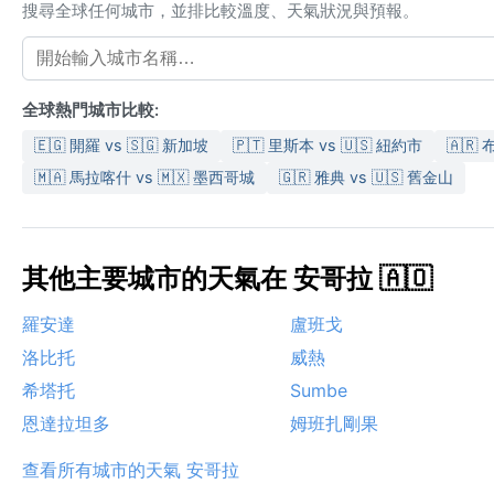
搜尋全球任何城市，並排比較溫度、天氣狀況與預報。
全球熱門城市比較:
🇪🇬 開羅 vs 🇸🇬 新加坡
🇵🇹 里斯本 vs 🇺🇸 紐約市
🇦🇷 
🇲🇦 馬拉喀什 vs 🇲🇽 墨西哥城
🇬🇷 雅典 vs 🇺🇸 舊金山
其他主要城市的天氣在 安哥拉 🇦🇴
羅安達
盧班戈
洛比托
威熱
希塔托
Sumbe
恩達拉坦多
姆班扎剛果
查看所有城市的天氣 安哥拉