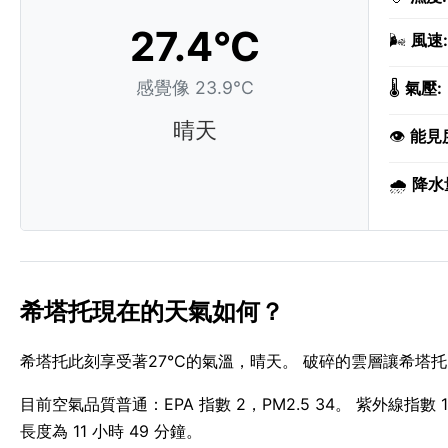
27.4°C
🌬️
風速:
感覺像 23.9°C
🌡️
氣壓:
晴天
👁️
能見
🌧️
降水
希塔托現在的天氣如何？
希塔托此刻享受著27°C的氣溫，晴天。 破碎的雲層讓希塔托的
目前空氣品質普通：EPA 指數 2，PM2.5 34。 紫外線指數 1
長度為 11 小時 49 分鐘。