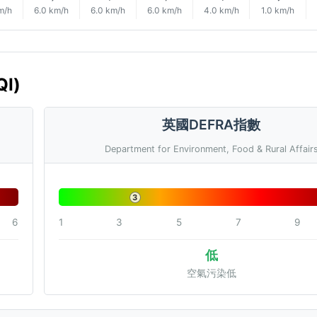
m/h
6.0 km/h
6.0 km/h
6.0 km/h
4.0 km/h
1.0 km/h
I)
英國DEFRA指數
Department for Environment, Food & Rural Affair
3
6
1
3
5
7
9
低
空氣污染低