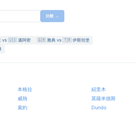
比較 →
里 vs 🇺🇸 邁阿密
🇬🇷 雅典 vs 🇹🇷 伊斯坦堡
林
本格拉
紹里木
威熱
莫薩米德斯
索約
Dundo