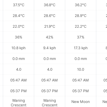
37.5°C
36.8°C
36.2°C
28.4°C
28.6°C
28.9°C
22.0°C
21.9°C
22.2°C
36%
42%
37%
10.8 kph
9.4 kph
17.3 kph
0.0 mm
0.0 mm
0.0 mm
4.0
4.0
10.0
05:47 AM
05:47 AM
05:47 AM
0
05:37 PM
05:37 PM
05:37 PM
0
Waning
Waning
New Moon
N
Crescent
Crescent