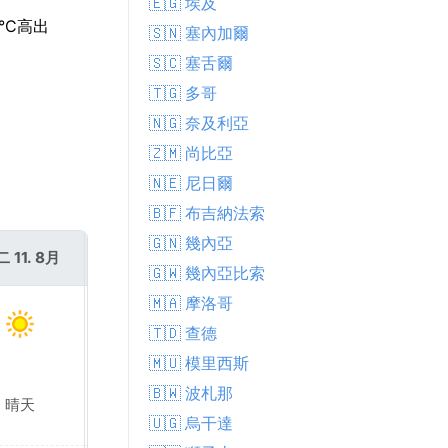
🇪🇬 埃及
°C高出
🇸🇳 塞內加爾
🇸🇨 塞舌爾
🇹🇬 多哥
🇳🇬 奈及利亞
🇿🇲 尚比亞
🇳🇪 尼日爾
🇧🇫 布吉納法索
🇬🇳 幾內亞
 11. 8月
週三 12. 8月
🇬🇼 幾內亞比索
🇲🇦 摩洛哥
🇹🇩 查德
🇲🇺 模里西斯
🇧🇼 波札那
晴天
晴天
🇺🇬 烏干達