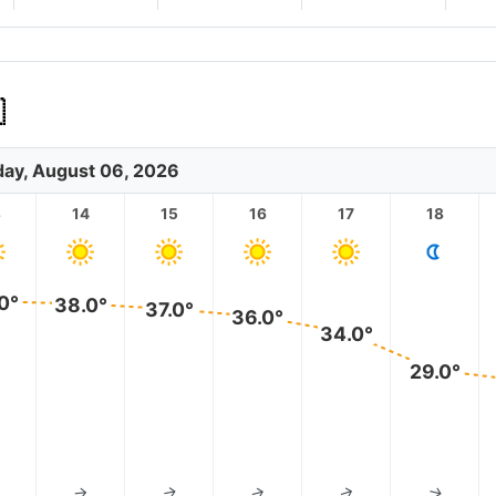

ay, August 06, 2026
3
14
15
16
17
18
0°
38.0°
37.0°
36.0°
34.0°
29.0°
↑
↑
↑
↑
↑
↑