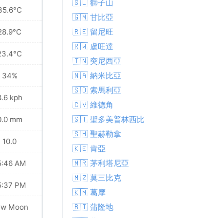
🇸🇱 獅子山
35.6°C
38.2°C
🇬🇲 甘比亞
🇷🇪 留尼旺
28.9°C
28.7°C
🇷🇼 盧旺達
23.4°C
23.1°C
🇹🇳 突尼西亞
🇳🇦 納米比亞
34%
42%
🇸🇴 索馬利亞
8.6 kph
13.3 kph
🇨🇻 維德角
🇸🇹 聖多美普林西比
0.0 mm
0.0 mm
🇸🇭 聖赫勒拿
10.0
10.0
🇰🇪 肯亞
🇲🇷 茅利塔尼亞
5:46 AM
05:46 AM
🇲🇿 莫三比克
5:37 PM
05:37 PM
🇰🇲 葛摩
🇧🇮 蒲隆地
ew Moon
New Moon