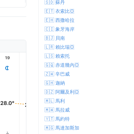
🇸🇩 蘇丹
🇪🇹 衣索比亞
🇪🇭 西撒哈拉
🇨🇮 象牙海岸
🇧🇯 貝南
🇱🇷 賴比瑞亞
🇱🇸 賴索托
19
20
21
22
23
🇬🇶 赤道幾內亞
🇿🇼 辛巴威
🇬🇭 迦納
🇩🇿 阿爾及利亞
🇲🇱 馬利
28.0°
27.0°
26.0°
25.0°
25.0°
🇲🇼 馬拉威
24.0°
🇾🇹 馬約特
🇲🇬 馬達加斯加
↑
↑
↑
↑
↑
↑