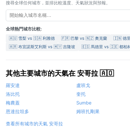
搜尋全球任何城市，並排比較溫度、天氣狀況與預報。
全球熱門城市比較:
🇦🇺 雪梨 vs 🇸🇦 利雅德
🇫🇷 巴黎 vs 🇳🇿 奧克蘭
🇮🇳 德
🇦🇷 布宜諾斯艾利斯 vs 🇲🇾 吉隆坡
🇪🇸 馬德里 vs 🇮🇪 都柏
其他主要城市的天氣在 安哥拉 🇦🇴
羅安達
盧班戈
洛比托
奎托
梅農蓋
Sumbe
恩達拉坦多
姆班扎剛果
查看所有城市的天氣 安哥拉