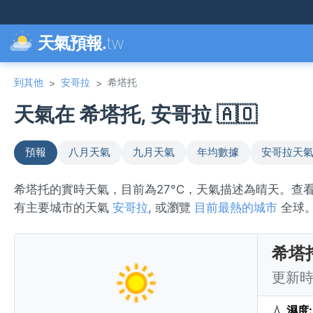
天氣預報.
tw
到其他
安哥拉
希塔托
>
>
天氣在 希塔托, 安哥拉 🇦🇴
預報
八月天氣
九月天氣
年均數據
安哥拉天
希塔托的實時天氣，目前為27°C，天氣描述為晴天。查
有主要城市的天氣
安哥拉
, 或瀏覽
目前最熱的城市
全球
希塔
更新時間
💧
濕度: