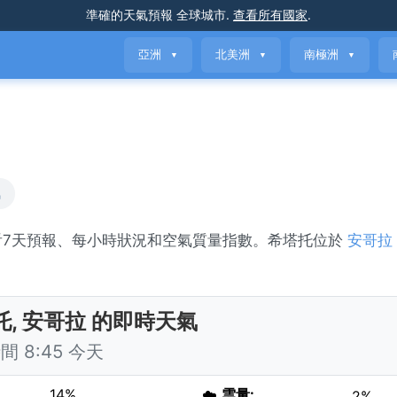
準確的天氣預報
全球城市
.
查看所有國家
.
亞洲
北美洲
南極洲
▼
▼
▼
氣
看7天預報、每小時狀況和空氣質量指數。希塔托位於
安哥拉
。
托, 安哥拉 的即時天氣
 8:45 今天
14%
☁️
雲量:
2%