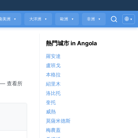
🌐
南美洲
大洋洲
歐洲
非洲
▾
▼
▼
▼
▼
熱門城市 in Angola
羅安達
盧班戈
本格拉
— 查看所
紹里木
洛比托
奎托
威熱
莫薩米德斯
梅農蓋