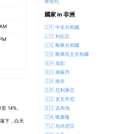
希塔托
國家 in 非洲
 AM
🇨🇫 中非共和國
🇱🇾 利比亞
 PM
🇨🇬 剛果共和國
🇨🇩 剛果民主共和國
🇬🇦 加彭
🇸🇸 南蘇丹
🇿🇦 南非
🇪🇷 厄利垂亞
🇸🇿 史瓦帝尼
🇩🇯 吉布地
至 14%。
🇨🇲 喀麥隆
M 落下，白天
🇹🇿 坦尚尼亞