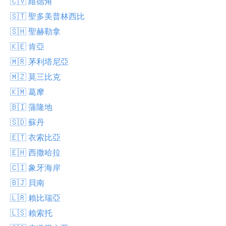
🇨🇻 維德角
🇸🇹 聖多美普林西比
🇸🇭 聖赫勒拿
🇰🇪 肯亞
🇲🇷 茅利塔尼亞
🇲🇿 莫三比克
🇰🇲 葛摩
🇧🇮 蒲隆地
🇸🇩 蘇丹
🇪🇹 衣索比亞
🇪🇭 西撒哈拉
🇨🇮 象牙海岸
🇧🇯 貝南
🇱🇷 賴比瑞亞
🇱🇸 賴索托