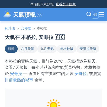
準確的天氣預報
.
查看所有國家
.
☰
天氣預報.
tw
🌐
到其他
安哥拉
本格拉
>
>
天氣在 本格拉, 安哥拉 🇦🇴
預報
八月天氣
九月天氣
年均數據
安哥拉天氣
本格拉的實時天氣，目前為20°C，天氣描述為晴天。
查看7天預報、每小時狀況和空氣質量指數。本格拉位
於
安哥拉
— 查看所有主要城市的天氣
安哥拉
, 或瀏覽
目前最熱的城市
全球。