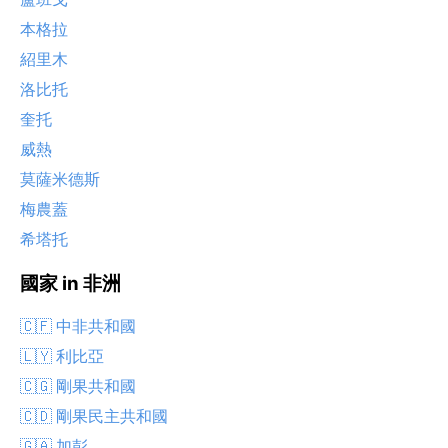
本格拉
紹里木
洛比托
奎托
威熱
莫薩米德斯
梅農蓋
希塔托
國家 in 非洲
🇨🇫 中非共和國
🇱🇾 利比亞
🇨🇬 剛果共和國
🇨🇩 剛果民主共和國
🇬🇦 加彭