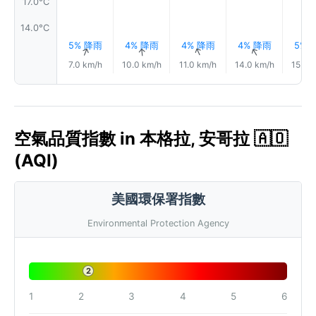
17.0°C
14.0°C
5% 降雨
4% 降雨
4% 降雨
4% 降雨
5% 
↑
↑
↑
↑
7.0 km/h
10.0 km/h
11.0 km/h
14.0 km/h
15.0 
空氣品質指數 in 本格拉, 安哥拉 🇦🇴
(AQI)
美國環保署指數
Environmental Protection Agency
2
1
2
3
4
5
6