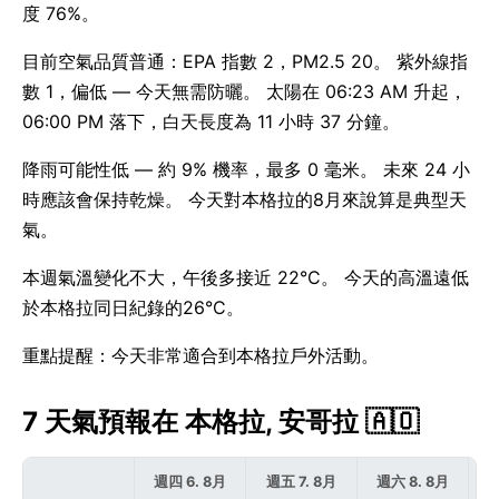
度 76%。
目前空氣品質普通：EPA 指數 2，PM2.5 20。 紫外線指
數 1，偏低 — 今天無需防曬。 太陽在 06:23 AM 升起，
06:00 PM 落下，白天長度為 11 小時 37 分鐘。
降雨可能性低 — 約 9% 機率，最多 0 毫米。 未來 24 小
時應該會保持乾燥。 今天對本格拉的8月來說算是典型天
氣。
本週氣溫變化不大，午後多接近 22°C。 今天的高溫遠低
於本格拉同日紀錄的26°C。
重點提醒：今天非常適合到本格拉戶外活動。
7 天氣預報在 本格拉, 安哥拉 🇦🇴
週四 6. 8月
週五 7. 8月
週六 8. 8月
週