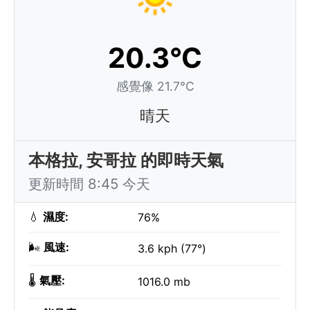
20.3°C
感覺像 21.7°C
晴天
本格拉, 安哥拉 的即時天氣
更新時間 8:45 今天
💧
濕度:
76%
🌬️
風速:
3.6 kph (77°)
🌡️
氣壓:
1016.0 mb