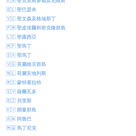
🇰🇳 聖克里斯多福及尼維斯
🇧🇱 聖巴瑟米
🇻🇨 聖文森及格瑞那丁
🇵🇲 聖皮埃爾和密克隆群島
🇱🇨 聖露西亞
🇲🇫 聖馬丁
🇸🇽 聖馬丁
🇻🇬 英屬維京群島
🇳🇱 荷屬安地列斯
🇲🇸 蒙特塞拉特
🇸🇻 薩爾瓦多
🇧🇿 貝里斯
🇰🇾 開曼群島
🇦🇼 阿魯巴
🇲🇶 馬丁尼克