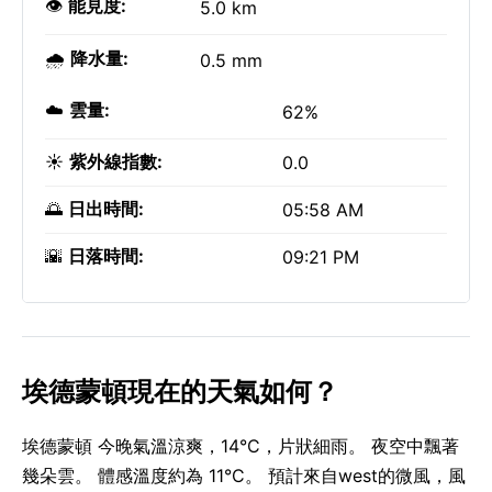
👁️
能見度:
5.0 km
🌧️
降水量:
0.5 mm
☁️
雲量:
62%
☀️
紫外線指數:
0.0
🌅
日出時間:
05:58 AM
🌇
日落時間:
09:21 PM
埃德蒙頓現在的天氣如何？
埃德蒙頓 今晚氣溫涼爽，14°C，片狀細雨。 夜空中飄著
幾朵雲。 體感溫度約為 11°C。 預計來自west的微風，風