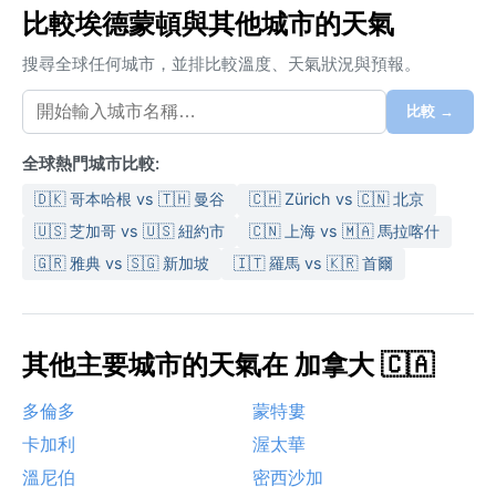
比較埃德蒙頓與其他城市的天氣
搜尋全球任何城市，並排比較溫度、天氣狀況與預報。
比較 →
全球熱門城市比較:
🇩🇰 哥本哈根 vs 🇹🇭 曼谷
🇨🇭 Zürich vs 🇨🇳 北京
🇺🇸 芝加哥 vs 🇺🇸 紐約市
🇨🇳 上海 vs 🇲🇦 馬拉喀什
🇬🇷 雅典 vs 🇸🇬 新加坡
🇮🇹 羅馬 vs 🇰🇷 首爾
其他主要城市的天氣在 加拿大 🇨🇦
多倫多
蒙特婁
卡加利
渥太華
溫尼伯
密西沙加