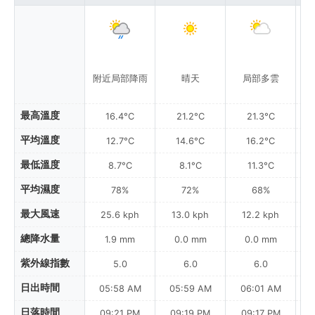
附近局部降雨
晴天
局部多雲
附
最高溫度
16.4°C
21.2°C
21.3°C
平均溫度
12.7°C
14.6°C
16.2°C
最低溫度
8.7°C
8.1°C
11.3°C
平均濕度
78%
72%
68%
最大風速
25.6 kph
13.0 kph
12.2 kph
總降水量
1.9 mm
0.0 mm
0.0 mm
紫外線指數
5.0
6.0
6.0
日出時間
05:58 AM
05:59 AM
06:01 AM
0
日落時間
09:21 PM
09:19 PM
09:17 PM