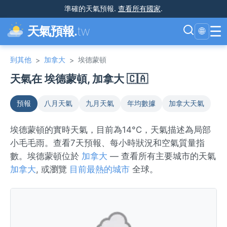
準確的天氣預報
.
查看所有國家
.
☰
天氣預報.
tw
🌐
到其他
加拿大
埃德蒙頓
>
>
天氣在 埃德蒙頓, 加拿大 🇨🇦
預報
八月天氣
九月天氣
年均數據
加拿大天氣
埃德蒙頓的實時天氣，目前為14°C，天氣描述為局部
小毛毛雨。查看7天預報、每小時狀況和空氣質量指
數。埃德蒙頓位於
加拿大
— 查看所有主要城市的天氣
加拿大
, 或瀏覽
目前最熱的城市
全球。