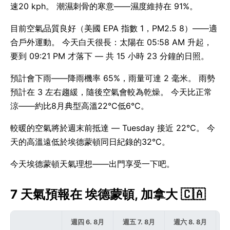
速20 kph。 潮濕刺骨的寒意——濕度維持在 91%。
目前空氣品質良好（美國 EPA 指數 1，PM2.5 8）——適
合戶外運動。 今天白天很長：太陽在 05:58 AM 升起，
要到 09:21 PM 才落下 — 共 15 小時 23 分鐘的日照。
預計會下雨——降雨機率 65%，雨量可達 2 毫米。 雨勢
預計在 3 左右趨緩，隨後空氣會較為乾燥。 今天比正常
涼——約比8月典型高溫22°C低6°C。
較暖的空氣將於週末前抵達 — Tuesday 接近 22°C。 今
天的高溫遠低於埃德蒙頓同日紀錄的32°C。
今天埃德蒙頓天氣理想——出門享受一下吧。
7 天氣預報在 埃德蒙頓, 加拿大 🇨🇦
週四 6. 8月
週五 7. 8月
週六 8. 8月
週