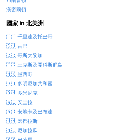
布蘭普頓
漢密爾頓
國家 in 北美洲
🇹🇹 千里達及托巴哥
🇨🇺 古巴
🇨🇷 哥斯大黎加
🇹🇨 土克斯及開科斯群島
🇲🇽 墨西哥
🇩🇴 多明尼加共和國
🇩🇲 多米尼克
🇦🇮 安圭拉
🇦🇬 安地卡及巴布達
🇭🇳 宏都拉斯
🇳🇮 尼加拉瓜
🇧🇸 巴哈馬