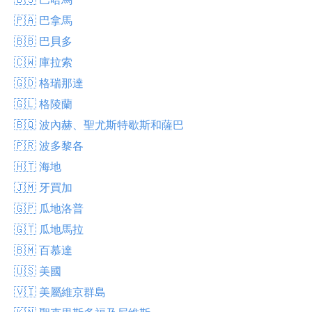
🇵🇦 巴拿馬
🇧🇧 巴貝多
🇨🇼 庫拉索
🇬🇩 格瑞那達
🇬🇱 格陵蘭
🇧🇶 波內赫、聖尤斯特歇斯和薩巴
🇵🇷 波多黎各
🇭🇹 海地
🇯🇲 牙買加
🇬🇵 瓜地洛普
🇬🇹 瓜地馬拉
🇧🇲 百慕達
🇺🇸 美國
🇻🇮 美屬維京群島