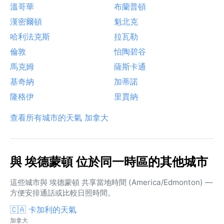
溫哥華
布蘭普頓
漢密爾頓
魁北克
哈利法克斯
拉瓦勒
倫敦
怡陶碧谷
馬克姆
薩斯卡通
基奇納
加蒂諾
隆格伊
里賈納
查看所有城市的天氣 加拿大
與 埃德蒙頓 位於同一時區的其他城市
這些城市與 埃德蒙頓 共享當地時間 (America/Edmonton) —
方便安排通話或比較日照時間。
🇨🇦 卡加利的天氣
加拿大