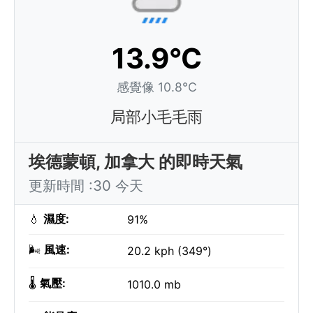
13.9°C
感覺像 10.8°C
局部小毛毛雨
埃德蒙頓, 加拿大 的即時天氣
更新時間 :30 今天
💧
濕度:
91%
🌬️
風速:
20.2 kph (349°)
🌡️
氣壓:
1010.0 mb