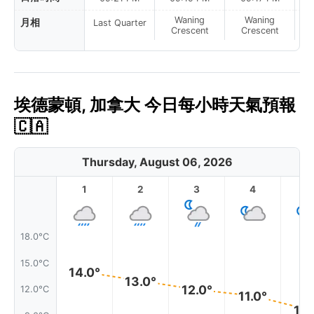
Waning
Waning
月相
Last Quarter
Crescent
Crescent
埃德蒙頓, 加拿大 今日每小時天氣預報
🇨🇦
Thursday, August 06, 2026
1
2
3
4
5
18.0°C
15.0°C
14.0°
13.0°
12.0°
12.0°C
11.0°
10.