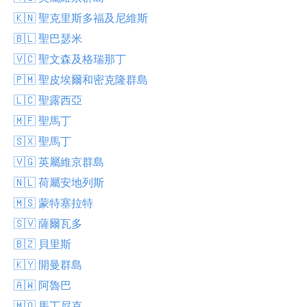
🇰🇳 聖克里斯多福及尼維斯
🇧🇱 聖巴瑟米
🇻🇨 聖文森及格瑞那丁
🇵🇲 聖皮埃爾和密克隆群島
🇱🇨 聖露西亞
🇲🇫 聖馬丁
🇸🇽 聖馬丁
🇻🇬 英屬維京群島
🇳🇱 荷屬安地列斯
🇲🇸 蒙特塞拉特
🇸🇻 薩爾瓦多
🇧🇿 貝里斯
🇰🇾 開曼群島
🇦🇼 阿魯巴
🇲🇶 馬丁尼克