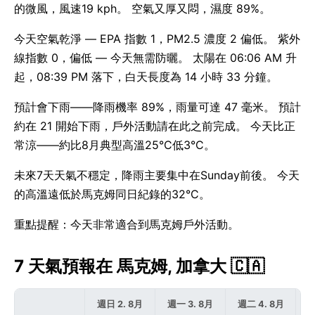
的微風，風速19 kph。 空氣又厚又悶，濕度 89%。
今天空氣乾淨 — EPA 指數 1，PM2.5 濃度 2 偏低。 紫外
線指數 0，偏低 — 今天無需防曬。 太陽在 06:06 AM 升
起，08:39 PM 落下，白天長度為 14 小時 33 分鐘。
預計會下雨——降雨機率 89%，雨量可達 47 毫米。 預計
約在 21 開始下雨，戶外活動請在此之前完成。 今天比正
常涼——約比8月典型高溫25°C低3°C。
未來7天天氣不穩定，降雨主要集中在Sunday前後。 今天
的高溫遠低於馬克姆同日紀錄的32°C。
重點提醒：今天非常適合到馬克姆戶外活動。
7 天氣預報在 馬克姆, 加拿大 🇨🇦
週日 2. 8月
週一 3. 8月
週二 4. 8月
週