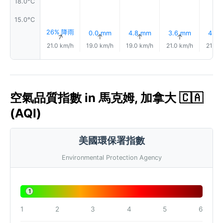
18.0°C
15.0°C
26% 降雨
0.0 mm
4.8 mm
3.6 mm
4.9
↑
↑
↑
↑
21.0 km/h
19.0 km/h
19.0 km/h
21.0 km/h
21.0 
空氣品質指數 in 馬克姆, 加拿大 🇨🇦
(AQI)
美國環保署指數
Environmental Protection Agency
1
1
2
3
4
5
6