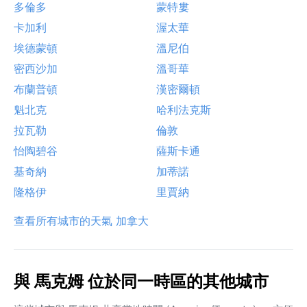
多倫多
蒙特婁
卡加利
渥太華
埃德蒙頓
溫尼伯
密西沙加
溫哥華
布蘭普頓
漢密爾頓
魁北克
哈利法克斯
拉瓦勒
倫敦
怡陶碧谷
薩斯卡通
基奇納
加蒂諾
隆格伊
里賈納
查看所有城市的天氣 加拿大
與 馬克姆 位於同一時區的其他城市