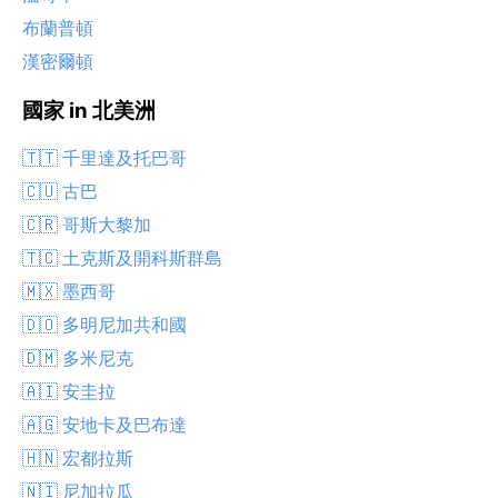
布蘭普頓
漢密爾頓
國家 in 北美洲
🇹🇹 千里達及托巴哥
🇨🇺 古巴
🇨🇷 哥斯大黎加
🇹🇨 土克斯及開科斯群島
🇲🇽 墨西哥
🇩🇴 多明尼加共和國
🇩🇲 多米尼克
🇦🇮 安圭拉
🇦🇬 安地卡及巴布達
🇭🇳 宏都拉斯
🇳🇮 尼加拉瓜