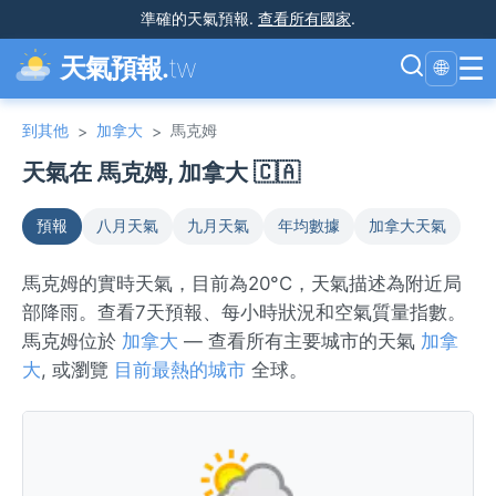
準確的天氣預報
.
查看所有國家
.
☰
天氣預報.
tw
🌐
到其他
加拿大
馬克姆
>
>
天氣在 馬克姆, 加拿大 🇨🇦
預報
八月天氣
九月天氣
年均數據
加拿大天氣
馬克姆的實時天氣，目前為20°C，天氣描述為附近局
部降雨。查看7天預報、每小時狀況和空氣質量指數。
馬克姆位於
加拿大
— 查看所有主要城市的天氣
加拿
大
, 或瀏覽
目前最熱的城市
全球。