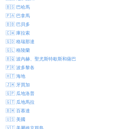
🇧🇸 巴哈馬
🇵🇦 巴拿馬
🇧🇧 巴貝多
🇨🇼 庫拉索
🇬🇩 格瑞那達
🇬🇱 格陵蘭
🇧🇶 波內赫、聖尤斯特歇斯和薩巴
🇵🇷 波多黎各
🇭🇹 海地
🇯🇲 牙買加
🇬🇵 瓜地洛普
🇬🇹 瓜地馬拉
🇧🇲 百慕達
🇺🇸 美國
🇻🇮 美屬維京群島