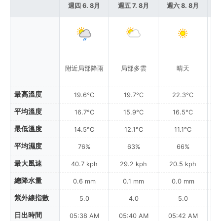
週四 6. 8月
週五 7. 8月
週六 8. 8月
週
附近局部降雨
局部多雲
晴天
最高溫度
19.6°C
19.7°C
22.3°C
平均溫度
16.7°C
15.9°C
16.5°C
最低溫度
14.5°C
12.1°C
11.1°C
平均濕度
76%
63%
66%
最大風速
40.7 kph
29.2 kph
20.5 kph
總降水量
0.6 mm
0.1 mm
0.0 mm
紫外線指數
5.0
4.0
5.0
日出時間
05:38 AM
05:40 AM
05:42 AM
0