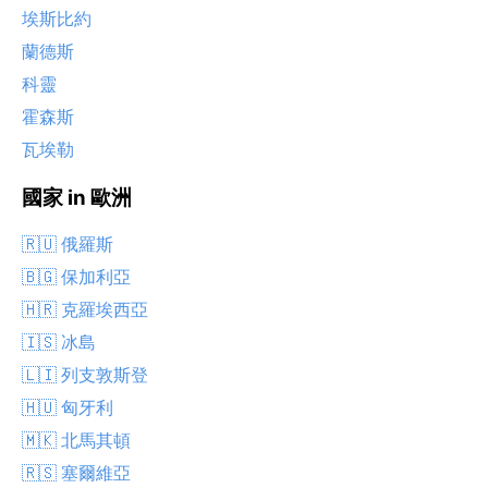
埃斯比約
蘭德斯
科靈
霍森斯
瓦埃勒
國家 in 歐洲
🇷🇺 俄羅斯
🇧🇬 保加利亞
🇭🇷 克羅埃西亞
🇮🇸 冰島
🇱🇮 列支敦斯登
🇭🇺 匈牙利
🇲🇰 北馬其頓
🇷🇸 塞爾維亞