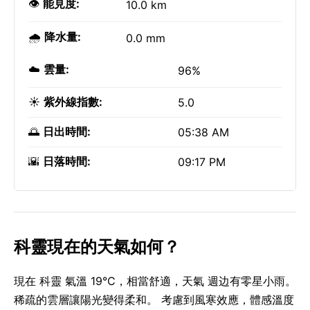
👁️
能見度:
10.0 km
🌧️
降水量:
0.0 mm
☁️
雲量:
96%
☀️
紫外線指數:
5.0
🌅
日出時間:
05:38 AM
🌇
日落時間:
09:17 PM
科靈現在的天氣如何？
現在 科靈 氣溫 19°C，相當舒適，天氣 週边有零星小雨。
稀疏的雲層讓陽光變得柔和。 考慮到風寒效應，體感溫度