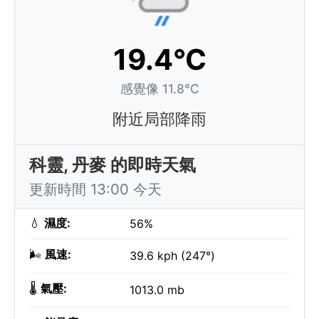
19.4°C
感覺像 11.8°C
附近局部降雨
科靈, 丹麥 的即時天氣
更新時間 13:00 今天
💧
濕度:
56%
🌬️
風速:
39.6 kph (247°)
🌡️
氣壓:
1013.0 mb