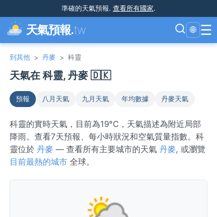
準確的天氣預報
.
查看所有國家
.
☰
天氣預報.
tw
🌐
到其他
丹麥
科靈
>
>
天氣在 科靈, 丹麥 🇩🇰
預報
八月天氣
九月天氣
年均數據
丹麥天氣
科靈的實時天氣，目前為19°C，天氣描述為附近局部
降雨。查看7天預報、每小時狀況和空氣質量指數。科
靈位於
丹麥
— 查看所有主要城市的天氣
丹麥
, 或瀏覽
目前最熱的城市
全球。