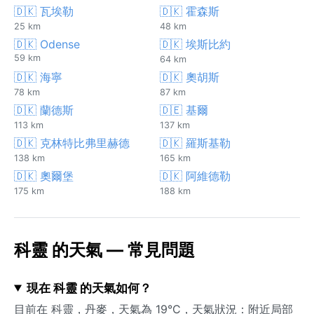
🇩🇰 瓦埃勒
🇩🇰 霍森斯
25 km
48 km
🇩🇰 Odense
🇩🇰 埃斯比約
59 km
64 km
🇩🇰 海寧
🇩🇰 奧胡斯
78 km
87 km
🇩🇰 蘭德斯
🇩🇪 基爾
113 km
137 km
🇩🇰 克林特比弗里赫德
🇩🇰 羅斯基勒
138 km
165 km
🇩🇰 奧爾堡
🇩🇰 阿維德勒
175 km
188 km
科靈 的天氣 — 常見問題
現在 科靈 的天氣如何？
目前在 科靈，丹麥，天氣為 19°C，天氣狀況：附近局部