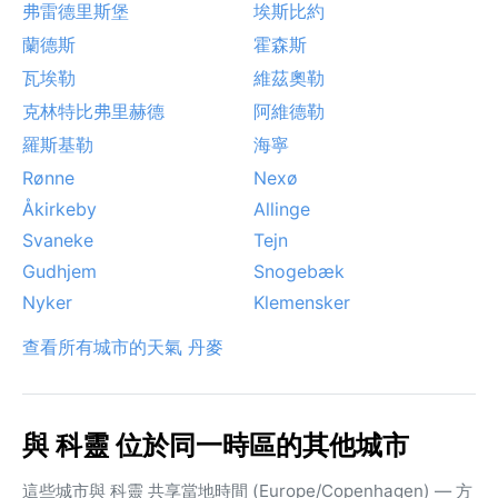
弗雷德里斯堡
埃斯比約
蘭德斯
霍森斯
瓦埃勒
維茲奧勒
克林特比弗里赫德
阿維德勒
羅斯基勒
海寧
Rønne
Nexø
Åkirkeby
Allinge
Svaneke
Tejn
Gudhjem
Snogebæk
Nyker
Klemensker
查看所有城市的天氣 丹麥
與 科靈 位於同一時區的其他城市
這些城市與 科靈 共享當地時間 (Europe/Copenhagen) — 方