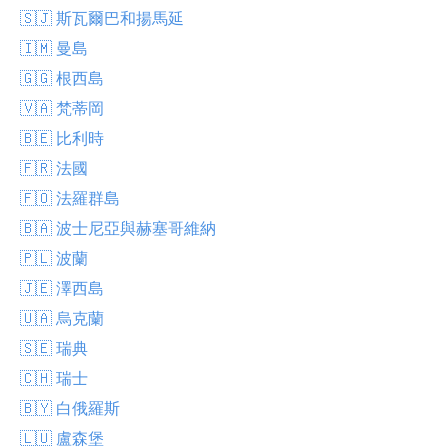
🇸🇯 斯瓦爾巴和揚馬延
🇮🇲 曼島
🇬🇬 根西島
🇻🇦 梵蒂岡
🇧🇪 比利時
🇫🇷 法國
🇫🇴 法羅群島
🇧🇦 波士尼亞與赫塞哥維納
🇵🇱 波蘭
🇯🇪 澤西島
🇺🇦 烏克蘭
🇸🇪 瑞典
🇨🇭 瑞士
🇧🇾 白俄羅斯
🇱🇺 盧森堡