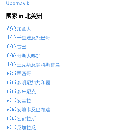
Upernavik
國家 in 北美洲
🇨🇦 加拿大
🇹🇹 千里達及托巴哥
🇨🇺 古巴
🇨🇷 哥斯大黎加
🇹🇨 土克斯及開科斯群島
🇲🇽 墨西哥
🇩🇴 多明尼加共和國
🇩🇲 多米尼克
🇦🇮 安圭拉
🇦🇬 安地卡及巴布達
🇭🇳 宏都拉斯
🇳🇮 尼加拉瓜