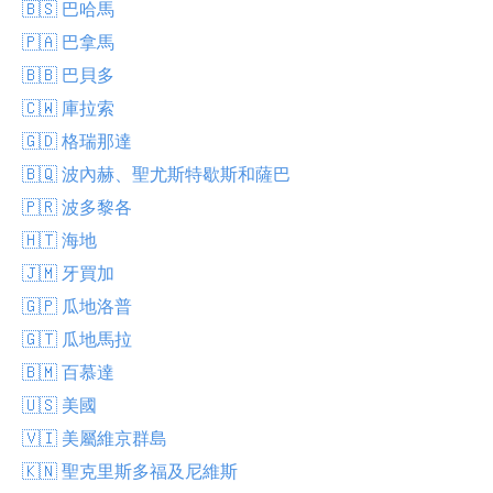
🇧🇸 巴哈馬
🇵🇦 巴拿馬
🇧🇧 巴貝多
🇨🇼 庫拉索
🇬🇩 格瑞那達
🇧🇶 波內赫、聖尤斯特歇斯和薩巴
🇵🇷 波多黎各
🇭🇹 海地
🇯🇲 牙買加
🇬🇵 瓜地洛普
🇬🇹 瓜地馬拉
🇧🇲 百慕達
🇺🇸 美國
🇻🇮 美屬維京群島
🇰🇳 聖克里斯多福及尼維斯