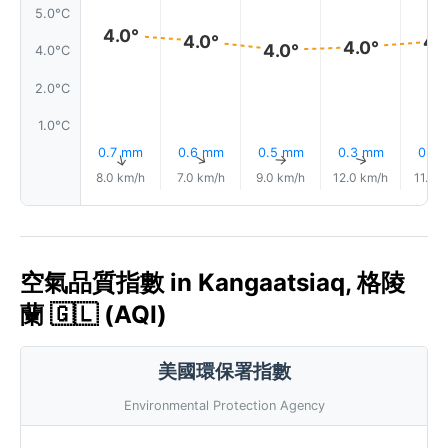
5.0°C
4.0°
4.0°
4.
4.0°
4.0°
4.0°C
2.0°C
1.0°C
0.7 mm
0.6 mm
0.5 mm
0.3 mm
0.4
↑
↑
↑
↑
8.0 km/h
7.0 km/h
9.0 km/h
12.0 km/h
11.0 
空氣品質指數 in Kangaatsiaq, 格陵
蘭 🇬🇱 (AQI)
美國環保署指數
Environmental Protection Agency