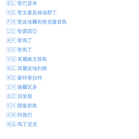
🇧🇱 聖巴瑟米
🇻🇨 聖文森及格瑞那丁
🇵🇲 聖皮埃爾和密克隆群島
🇱🇨 聖露西亞
🇲🇫 聖馬丁
🇸🇽 聖馬丁
🇻🇬 英屬維京群島
🇳🇱 荷屬安地列斯
🇲🇸 蒙特塞拉特
🇸🇻 薩爾瓦多
🇧🇿 貝里斯
🇰🇾 開曼群島
🇦🇼 阿魯巴
🇲🇶 馬丁尼克