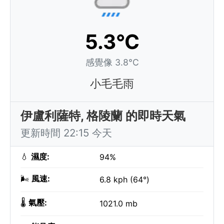
5.3°C
感覺像 3.8°C
小毛毛雨
伊盧利薩特, 格陵蘭 的即時天氣
更新時間 22:15 今天
💧
濕度:
94%
🌬️
風速:
6.8 kph (64°)
🌡️
氣壓:
1021.0 mb