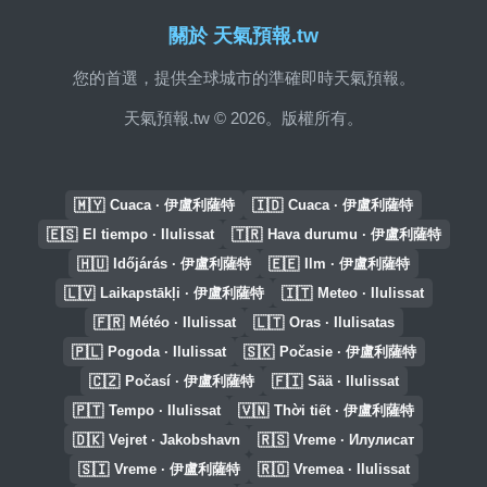
關於 天氣預報.tw
您的首選，提供全球城市的準確即時天氣預報。
天氣預報.tw © 2026。版權所有。
🇲🇾
🇮🇩
Cuaca · 伊盧利薩特
Cuaca · 伊盧利薩特
🇪🇸
🇹🇷
El tiempo · Ilulissat
Hava durumu · 伊盧利薩特
🇭🇺
🇪🇪
Időjárás · 伊盧利薩特
Ilm · 伊盧利薩特
🇱🇻
🇮🇹
Laikapstākļi · 伊盧利薩特
Meteo · Ilulissat
🇫🇷
🇱🇹
Météo · Ilulissat
Oras · Ilulisatas
🇵🇱
🇸🇰
Pogoda · Ilulissat
Počasie · 伊盧利薩特
🇨🇿
🇫🇮
Počasí · 伊盧利薩特
Sää · Ilulissat
🇵🇹
🇻🇳
Tempo · Ilulissat
Thời tiết · 伊盧利薩特
🇩🇰
🇷🇸
Vejret · Jakobshavn
Vreme · Илулисат
🇸🇮
🇷🇴
Vreme · 伊盧利薩特
Vremea · Ilulissat