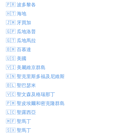
🇵🇷 波多黎各
🇭🇹 海地
🇯🇲 牙買加
🇬🇵 瓜地洛普
🇬🇹 瓜地馬拉
🇧🇲 百慕達
🇺🇸 美國
🇻🇮 美屬維京群島
🇰🇳 聖克里斯多福及尼維斯
🇧🇱 聖巴瑟米
🇻🇨 聖文森及格瑞那丁
🇵🇲 聖皮埃爾和密克隆群島
🇱🇨 聖露西亞
🇲🇫 聖馬丁
🇸🇽 聖馬丁