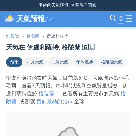
準確的天氣預報
.
查看所有國家
.
☰
天氣預報.
tw
🌐
到其他
格陵蘭
伊盧利薩特
>
>
天氣在 伊盧利薩特, 格陵蘭 🇬🇱
預報
八月天氣
九月天氣
年均數據
格陵蘭天氣
伊盧利薩特的實時天氣，目前為5°C，天氣描述為小毛
毛雨。查看7天預報、每小時狀況和空氣質量指數。伊
盧利薩特位於
格陵蘭
— 查看所有主要城市的天氣
格
陵蘭
, 或瀏覽
目前最熱的城市
全球。