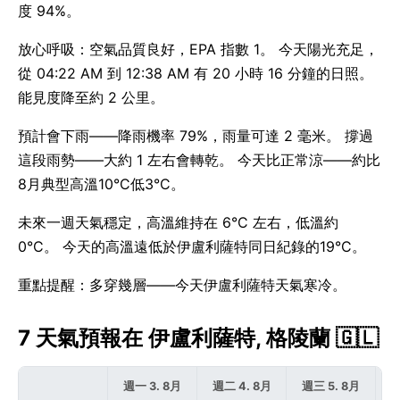
度 94%。
放心呼吸：空氣品質良好，EPA 指數 1。 今天陽光充足，
從 04:22 AM 到 12:38 AM 有 20 小時 16 分鐘的日照。
能見度降至約 2 公里。
預計會下雨——降雨機率 79%，雨量可達 2 毫米。 撐過
這段雨勢——大約 1 左右會轉乾。 今天比正常涼——約比
8月典型高溫10°C低3°C。
未來一週天氣穩定，高溫維持在 6°C 左右，低溫約
0°C。 今天的高溫遠低於伊盧利薩特同日紀錄的19°C。
重點提醒：多穿幾層——今天伊盧利薩特天氣寒冷。
7 天氣預報在 伊盧利薩特, 格陵蘭 🇬🇱
週一 3. 8月
週二 4. 8月
週三 5. 8月
週