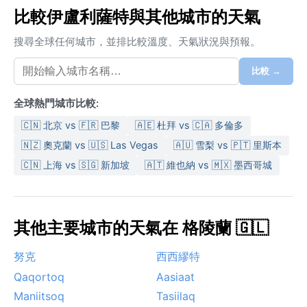
比較伊盧利薩特與其他城市的天氣
搜尋全球任何城市，並排比較溫度、天氣狀況與預報。
比較 →
全球熱門城市比較:
🇨🇳 北京 vs 🇫🇷 巴黎
🇦🇪 杜拜 vs 🇨🇦 多倫多
🇳🇿 奧克蘭 vs 🇺🇸 Las Vegas
🇦🇺 雪梨 vs 🇵🇹 里斯本
🇨🇳 上海 vs 🇸🇬 新加坡
🇦🇹 維也納 vs 🇲🇽 墨西哥城
其他主要城市的天氣在 格陵蘭 🇬🇱
努克
西西繆特
Qaqortoq
Aasiaat
Maniitsoq
Tasiilaq