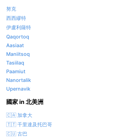
努克
西西繆特
伊盧利薩特
Qaqortoq
Aasiaat
Maniitsoq
Tasiilaq
Paamiut
Nanortalik
Upernavik
國家 in 北美洲
🇨🇦 加拿大
🇹🇹 千里達及托巴哥
🇨🇺 古巴