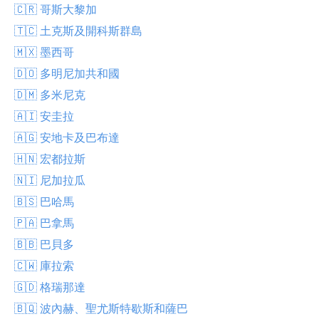
🇨🇷 哥斯大黎加
🇹🇨 土克斯及開科斯群島
🇲🇽 墨西哥
🇩🇴 多明尼加共和國
🇩🇲 多米尼克
🇦🇮 安圭拉
🇦🇬 安地卡及巴布達
🇭🇳 宏都拉斯
🇳🇮 尼加拉瓜
🇧🇸 巴哈馬
🇵🇦 巴拿馬
🇧🇧 巴貝多
🇨🇼 庫拉索
🇬🇩 格瑞那達
🇧🇶 波內赫、聖尤斯特歇斯和薩巴