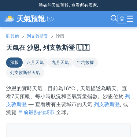
準確的天氣預報
.
查看所有國家
.
☰
天氣預報.
tw
🌐
到其他
列支敦斯登
沙恩
>
>
天氣在 沙恩, 列支敦斯登 🇱🇮
預報
八月天氣
九月天氣
年均數據
列支敦斯登天氣
沙恩的實時天氣，目前為16°C，天氣描述為晴天。查
看7天預報、每小時狀況和空氣質量指數。沙恩位於
列
支敦斯登
— 查看所有主要城市的天氣
列支敦斯登
, 或
瀏覽
目前最熱的城市
全球。