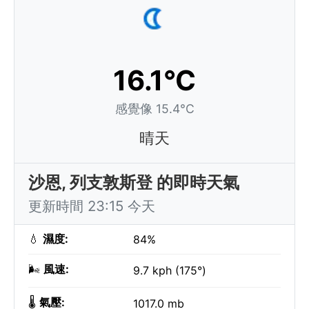
16.1°C
感覺像 15.4°C
晴天
沙恩, 列支敦斯登 的即時天氣
更新時間 23:15 今天
💧
濕度:
84%
🌬️
風速:
9.7 kph (175°)
🌡️
氣壓:
1017.0 mb