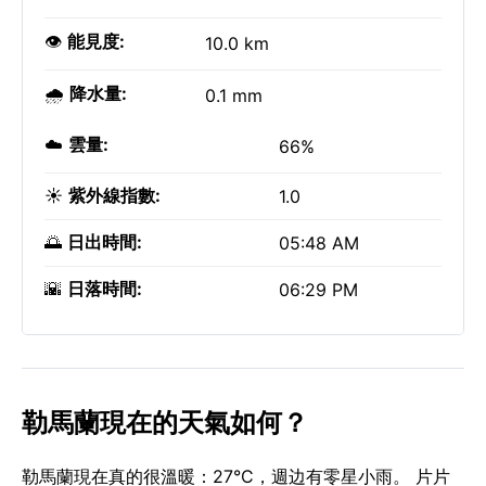
👁️
能見度:
10.0 km
🌧️
降水量:
0.1 mm
☁️
雲量:
66%
☀️
紫外線指數:
1.0
🌅
日出時間:
05:48 AM
🌇
日落時間:
06:29 PM
勒馬蘭現在的天氣如何？
勒馬蘭現在真的很溫暖：27°C，週边有零星小雨。 片片