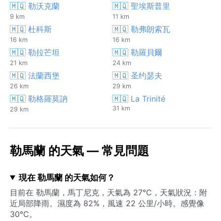
🇲🇶 勒沃克蘭
🇲🇶 聖埃斯普里
9 km
11 km
🇲🇶 杜科斯
🇲🇶 勒弗朗索瓦
16 km
16 km
🇲🇶 勒拉芒坦
🇲🇶 勒羅貝爾
21 km
24 km
🇲🇶 法蘭西堡
🇲🇶 圣约瑟夫
26 km
29 km
🇲🇶 勒格羅莫訥
🇲🇶 La Trinité
31 km
29 km
勒馬蘭 的天氣 — 常見問題
現在 勒馬蘭 的天氣如何？
目前在 勒馬蘭，馬丁尼克，天氣為 27°C，天氣狀況：附
近局部降雨。濕度為 82%，風速 22 公里/小時。感覺像
30°C。