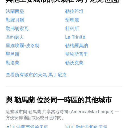
法蘭西堡
勒拉芒坦
勒羅貝爾
聖瑪麗
勒弗朗索瓦
杜科斯
圣约瑟夫
La Trinité
里維埃爾-皮洛特
勒格羅莫訥
聖呂斯
聖埃斯普里
勒洛蘭
勒沃克蘭
查看所有城市的天氣 馬丁尼克
與 勒馬蘭 位於同一時區的其他城市
這些城市與 勒馬蘭 共享當地時間 (America/Martinique) —
方便安排通話或比較日照時間。
🇲🇶 法蘭西堡的天氣
🇲🇶 勒拉芒坦的天氣