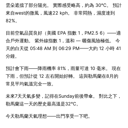
雲朵遮擋了部分陽光。 實際感受略高，約為 30°C。 預計
來自west的微風，風速22 kph。 非常悶熱，濕度達到
82%。
目前空氣品質良好（美國 EPA 指數 1，PM2.5 6）——適
合戶外運動。 紫外線指數 1，溫和 — 曬傷風險極低。 今
天的白天從 05:48 AM 到 06:29 PM——大約 12 小時 41
分鐘。
預計會下雨——降雨機率 81%，雨量可達 10 毫米。 現在
下雨，但預計從 12 左右開始好轉。 這與勒馬蘭在8月的
常見平均氣溫完全一致。
未來7天天氣多變，記得在Sunday前後帶傘。 對比之下，
勒馬蘭這一天的歷史最高溫是32°C。
今天勒馬蘭天氣理想——出門享受一下吧。