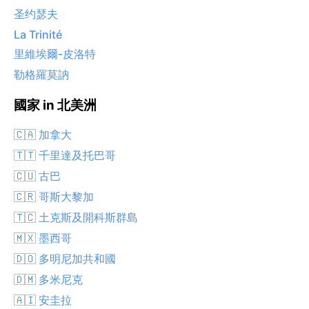
圣约瑟夫
La Trinité
里維埃爾-皮洛特
勒格羅莫訥
國家 in 北美洲
🇨🇦 加拿大
🇹🇹 千里達及托巴哥
🇨🇺 古巴
🇨🇷 哥斯大黎加
🇹🇨 土克斯及開科斯群島
🇲🇽 墨西哥
🇩🇴 多明尼加共和國
🇩🇲 多米尼克
🇦🇮 安圭拉