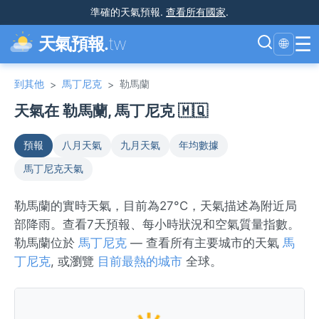
準確的天氣預報
.
查看所有國家
.
☰
天氣預報.
tw
🌐
到其他
馬丁尼克
勒馬蘭
>
>
天氣在 勒馬蘭, 馬丁尼克 🇲🇶
預報
八月天氣
九月天氣
年均數據
馬丁尼克天氣
勒馬蘭的實時天氣，目前為27°C，天氣描述為附近局
部降雨。查看7天預報、每小時狀況和空氣質量指數。
勒馬蘭位於
馬丁尼克
— 查看所有主要城市的天氣
馬
丁尼克
, 或瀏覽
目前最熱的城市
全球。