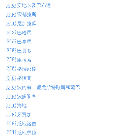
🇦🇬 安地卡及巴布達
🇭🇳 宏都拉斯
🇳🇮 尼加拉瓜
🇧🇸 巴哈馬
🇵🇦 巴拿馬
🇧🇧 巴貝多
🇨🇼 庫拉索
🇬🇩 格瑞那達
🇬🇱 格陵蘭
🇧🇶 波內赫、聖尤斯特歇斯和薩巴
🇵🇷 波多黎各
🇭🇹 海地
🇯🇲 牙買加
🇬🇵 瓜地洛普
🇬🇹 瓜地馬拉