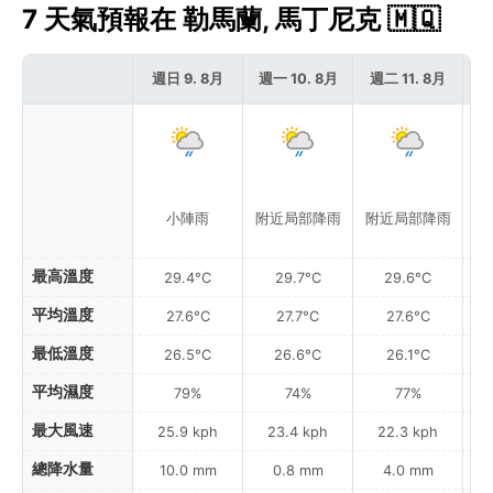
7 天氣預報在 勒馬蘭, 馬丁尼克 🇲🇶
週日 9. 8月
週一 10. 8月
週二 11. 8月
週
小陣雨
附近局部降雨
附近局部降雨
附
最高溫度
29.4°C
29.7°C
29.6°C
平均溫度
27.6°C
27.7°C
27.6°C
最低溫度
26.5°C
26.6°C
26.1°C
平均濕度
79%
74%
77%
最大風速
25.9 kph
23.4 kph
22.3 kph
總降水量
10.0 mm
0.8 mm
4.0 mm