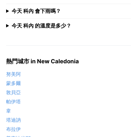
今天 科內 會下雨嗎？
今天 科內 的溫度是多少？
熱門城市 in New Caledonia
努美阿
蒙多爾
敦貝亞
帕伊塔
韋
塔迪訥
布拉伊