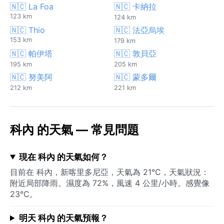
🇳🇨 La Foa
🇳🇨 卡納拉
123 km
124 km
🇳🇨 Thio
🇳🇨 法亞烏埃
153 km
179 km
🇳🇨 帕伊塔
🇳🇨 敦貝亞
195 km
205 km
🇳🇨 努美阿
🇳🇨 蒙多爾
212 km
221 km
科內 的天氣 — 常見問題
現在 科內 的天氣如何？
目前在 科內，新喀里多尼亞，天氣為 21°C，天氣狀況：
附近局部降雨。濕度為 72%，風速 4 公里/小時。感覺像
23°C。
明天 科內 的天氣預報？