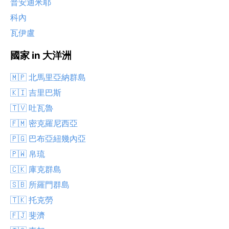
普安迪米耶
科內
瓦伊盧
國家 in 大洋洲
🇲🇵 北馬里亞納群島
🇰🇮 吉里巴斯
🇹🇻 吐瓦魯
🇫🇲 密克羅尼西亞
🇵🇬 巴布亞紐幾內亞
🇵🇼 帛琉
🇨🇰 庫克群島
🇸🇧 所羅門群島
🇹🇰 托克勞
🇫🇯 斐濟