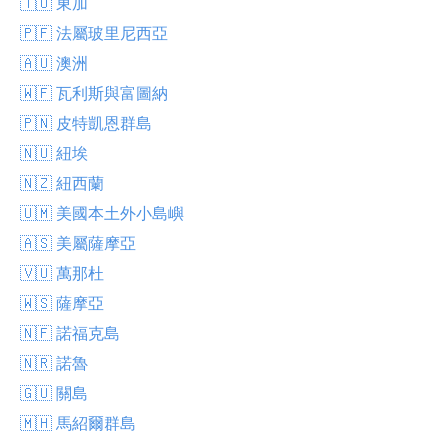
🇹🇴 東加
🇵🇫 法屬玻里尼西亞
🇦🇺 澳洲
🇼🇫 瓦利斯與富圖納
🇵🇳 皮特凱恩群島
🇳🇺 紐埃
🇳🇿 紐西蘭
🇺🇲 美國本土外小島嶼
🇦🇸 美屬薩摩亞
🇻🇺 萬那杜
🇼🇸 薩摩亞
🇳🇫 諾福克島
🇳🇷 諾魯
🇬🇺 關島
🇲🇭 馬紹爾群島