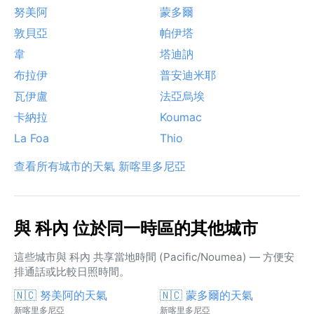
努美阿
蒙多爾
敦貝亞
帕伊塔
韋
塔迪訥
布拉伊
普安迪米耶
瓦伊盧
法亞烏埃
卡納拉
Koumac
La Foa
Thio
查看所有城市的天氣 新喀里多尼亞
與 科內 位於同一時區的其他城市
這些城市與 科內 共享當地時間 (Pacific/Noumea) — 方便安
排通話或比較日照時間。
🇳🇨 努美阿的天氣
🇳🇨 蒙多爾的天氣
新喀里多尼亞
新喀里多尼亞