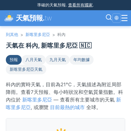
準確的天氣預報
.
查看所有國家
.
☰
天氣預報.
tw
🌐
到其他
新喀里多尼亞
科內
>
>
天氣在 科內, 新喀里多尼亞 🇳🇨
預報
八月天氣
九月天氣
年均數據
新喀里多尼亞天氣
科內的實時天氣，目前為21°C，天氣描述為附近局部
降雨。查看7天預報、每小時狀況和空氣質量指數。科
內位於
新喀里多尼亞
— 查看所有主要城市的天氣
新
喀里多尼亞
, 或瀏覽
目前最熱的城市
全球。