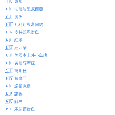
🇹🇴 東加
🇵🇫 法屬玻里尼西亞
🇦🇺 澳洲
🇼🇫 瓦利斯與富圖納
🇵🇳 皮特凱恩群島
🇳🇺 紐埃
🇳🇿 紐西蘭
🇺🇲 美國本土外小島嶼
🇦🇸 美屬薩摩亞
🇻🇺 萬那杜
🇼🇸 薩摩亞
🇳🇫 諾福克島
🇳🇷 諾魯
🇬🇺 關島
🇲🇭 馬紹爾群島