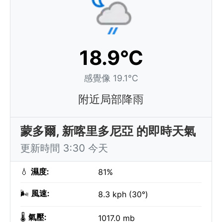
18.9°C
感覺像 19.1°C
附近局部降雨
蒙多爾, 新喀里多尼亞 的即時天氣
更新時間 3:30 今天
💧
濕度:
81%
🌬️
風速:
8.3 kph (30°)
🌡️
氣壓:
1017.0 mb