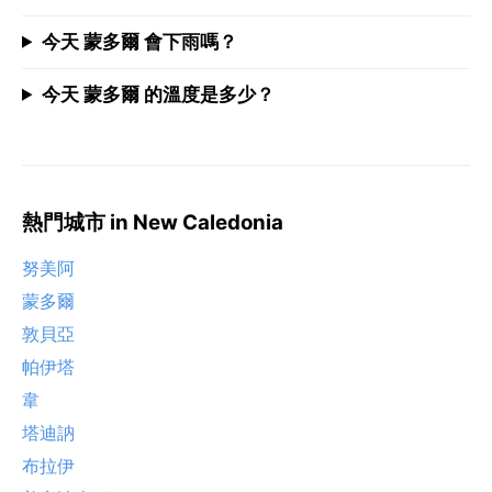
今天 蒙多爾 會下雨嗎？
今天 蒙多爾 的溫度是多少？
熱門城市 in New Caledonia
努美阿
蒙多爾
敦貝亞
帕伊塔
韋
塔迪訥
布拉伊