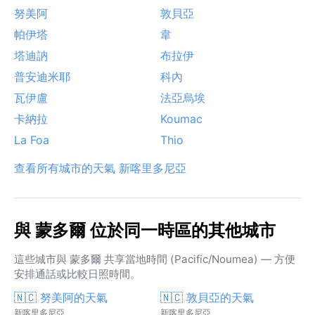
努美阿
敦貝亞
帕伊塔
韋
塔迪訥
布拉伊
普安迪米耶
科內
瓦伊盧
法亞烏埃
卡納拉
Koumac
La Foa
Thio
查看所有城市的天氣 新喀里多尼亞
與 蒙多爾 位於同一時區的其他城市
這些城市與 蒙多爾 共享當地時間 (Pacific/Noumea) — 方便
安排通話或比較日照時間。
🇳🇨 努美阿的天氣
🇳🇨 敦貝亞的天氣
新喀里多尼亞
新喀里多尼亞