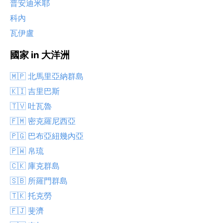
普安迪米耶
科內
瓦伊盧
國家 in 大洋洲
🇲🇵 北馬里亞納群島
🇰🇮 吉里巴斯
🇹🇻 吐瓦魯
🇫🇲 密克羅尼西亞
🇵🇬 巴布亞紐幾內亞
🇵🇼 帛琉
🇨🇰 庫克群島
🇸🇧 所羅門群島
🇹🇰 托克勞
🇫🇯 斐濟