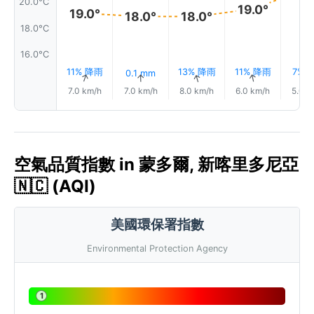
20.0°C
19.0°
19.0°
18.0°
18.0°
18.0°C
16.0°C
11% 降雨
13% 降雨
11% 降雨
7% 
0.1 mm
↑
↑
↑
↑
7.0 km/h
7.0 km/h
8.0 km/h
6.0 km/h
5.0 k
空氣品質指數 in 蒙多爾, 新喀里多尼亞
🇳🇨 (AQI)
美國環保署指數
Environmental Protection Agency
1