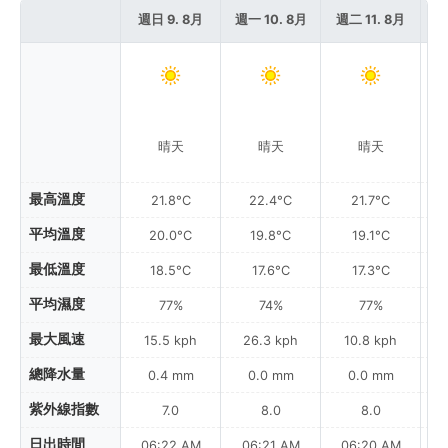
週日 9. 8月
週一 10. 8月
週二 11. 8月
週
晴天
晴天
晴天
最高溫度
21.8°C
22.4°C
21.7°C
平均溫度
20.0°C
19.8°C
19.1°C
最低溫度
18.5°C
17.6°C
17.3°C
平均濕度
77%
74%
77%
最大風速
15.5 kph
26.3 kph
10.8 kph
總降水量
0.4 mm
0.0 mm
0.0 mm
紫外線指數
7.0
8.0
8.0
日出時間
06:22 AM
06:21 AM
06:20 AM
0