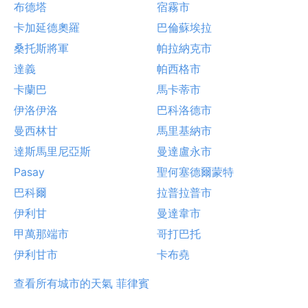
布德塔
宿霧市
卡加延德奧羅
巴倫蘇埃拉
桑托斯將軍
帕拉納克市
達義
帕西格市
卡蘭巴
馬卡蒂市
伊洛伊洛
巴科洛德市
曼西林甘
馬里基納市
達斯馬里尼亞斯
曼達盧永市
Pasay
聖何塞德爾蒙特
巴科爾
拉普拉普市
伊利甘
曼達韋市
甲萬那端市
哥打巴托
伊利甘市
卡布堯
查看所有城市的天氣 菲律賓