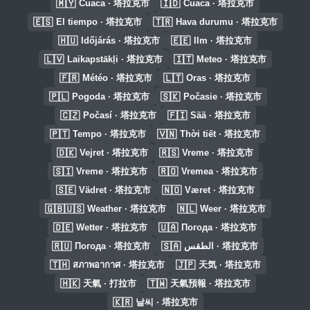
🇲🇾
🇮🇩
Cuaca · 塔拉克市
Cuaca · 塔拉克市
🇪🇸
🇹🇷
El tiempo · 塔拉克市
Hava durumu · 塔拉克市
🇭🇺
🇪🇪
Időjárás · 塔拉克市
Ilm · 塔拉克市
🇱🇻
🇮🇹
Laikapstākļi · 塔拉克市
Meteo · 塔拉克市
🇫🇷
🇱🇹
Météo · 塔拉克市
Oras · 塔拉克市
🇵🇱
🇸🇰
Pogoda · 塔拉克市
Počasie · 塔拉克市
🇨🇿
🇫🇮
Počasí · 塔拉克市
Sää · 塔拉克市
🇵🇹
🇻🇳
Tempo · 塔拉克市
Thời tiết · 塔拉克市
🇩🇰
🇷🇸
Vejret · 塔拉克市
Vreme · 塔拉克市
🇸🇮
🇷🇴
Vreme · 塔拉克市
Vremea · 塔拉克市
🇸🇪
🇳🇴
Vädret · 塔拉克市
Været · 塔拉克市
🇬🇧🇺🇸
🇳🇱
Weather · 塔拉克市
Weer · 塔拉克市
🇩🇪
🇺🇦
Wetter · 塔拉克市
Погода · 塔拉克市
🇷🇺
🇸🇦
Погода · 塔拉克市
الطقس · 塔拉克市
🇹🇭
🇯🇵
สภาพอากาศ · 塔拉克市
天気 · 塔拉克市
🇭🇰
🇹🇼
天氣 · 打拉市
天氣預報 · 塔拉克市
🇰🇷
날씨 · 塔拉克市