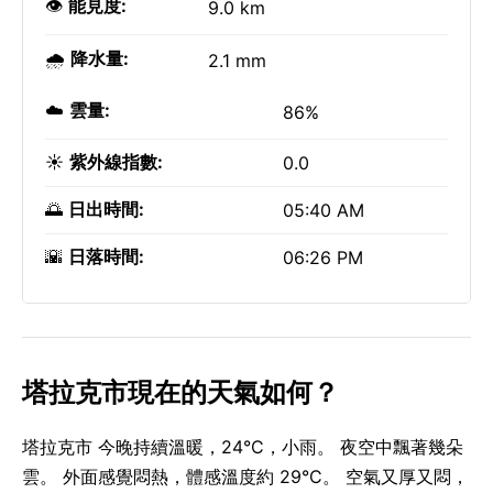
👁️
能見度:
9.0 km
🌧️
降水量:
2.1 mm
☁️
雲量:
86%
☀️
紫外線指數:
0.0
🌅
日出時間:
05:40 AM
🌇
日落時間:
06:26 PM
塔拉克市現在的天氣如何？
塔拉克市 今晚持續溫暖，24°C，小雨。 夜空中飄著幾朵
雲。 外面感覺悶熱，體感溫度約 29°C。 空氣又厚又悶，