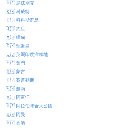
🇺🇿 烏茲別克
🇰🇼 科威特
🇨🇨 科科斯群島
🇯🇴 約旦
🇲🇲 緬甸
🇨🇽 聖誕島
🇮🇴 英屬印度洋領地
🇾🇪 葉門
🇲🇳 蒙古
🇨🇾 賽普勒斯
🇻🇳 越南
🇦🇫 阿富汗
🇦🇪 阿拉伯聯合大公國
🇴🇲 阿曼
🇭🇰 香港