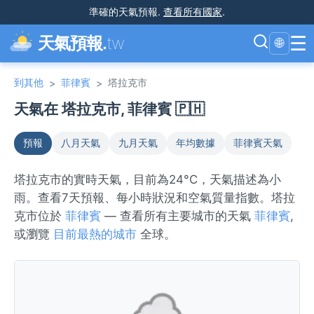
準確的天氣預報
.
查看所有國家
.
☰
天氣預報.
tw
🌐
到其他
菲律賓
塔拉克市
>
>
天氣在 塔拉克市, 菲律賓 🇵🇭
預報
八月天氣
九月天氣
年均數據
菲律賓天氣
塔拉克市的實時天氣，目前為24°C，天氣描述為小
雨。查看7天預報、每小時狀況和空氣質量指數。塔拉
克市位於
菲律賓
— 查看所有主要城市的天氣
菲律賓
,
或瀏覽
目前最熱的城市
全球。