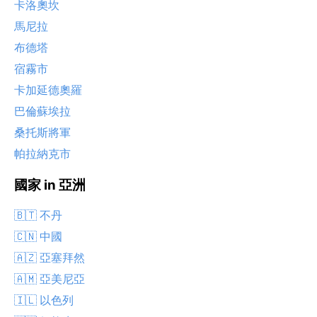
卡洛奧坎
馬尼拉
布德塔
宿霧市
卡加延德奧羅
巴倫蘇埃拉
桑托斯將軍
帕拉納克市
國家 in 亞洲
🇧🇹 不丹
🇨🇳 中國
🇦🇿 亞塞拜然
🇦🇲 亞美尼亞
🇮🇱 以色列