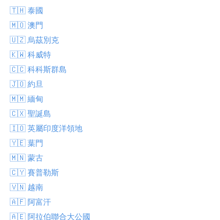
🇹🇭 泰國
🇲🇴 澳門
🇺🇿 烏茲別克
🇰🇼 科威特
🇨🇨 科科斯群島
🇯🇴 約旦
🇲🇲 緬甸
🇨🇽 聖誕島
🇮🇴 英屬印度洋領地
🇾🇪 葉門
🇲🇳 蒙古
🇨🇾 賽普勒斯
🇻🇳 越南
🇦🇫 阿富汗
🇦🇪 阿拉伯聯合大公國