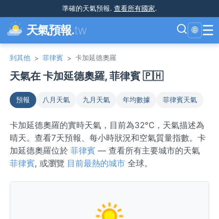
準確的天氣預報
.
查看所有國家
.
☰
天氣預報.
tw
🌐
到其他
菲律賓
卡加延德奧羅
>
>
天氣在 卡加延德奧羅, 菲律賓 🇵🇭
預報
八月天氣
九月天氣
年均數據
菲律賓天氣
卡加延德奧羅的實時天氣，目前為32°C，天氣描述為
晴天。查看7天預報、每小時狀況和空氣質量指數。卡
加延德奧羅位於
菲律賓
— 查看所有主要城市的天氣
菲律賓
, 或瀏覽
目前最熱的城市
全球。