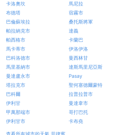
卡洛奧坎
馬尼拉
布德塔
宿霧市
巴倫蘇埃拉
桑托斯將軍
帕拉納克市
達義
帕西格市
卡蘭巴
馬卡蒂市
伊洛伊洛
巴科洛德市
曼西林甘
馬里基納市
達斯馬里尼亞斯
曼達盧永市
Pasay
塔拉克市
聖何塞德爾蒙特
巴科爾
拉普拉普市
伊利甘
曼達韋市
甲萬那端市
哥打巴托
伊利甘市
卡布堯
查看所有城市的天氣 菲律賓