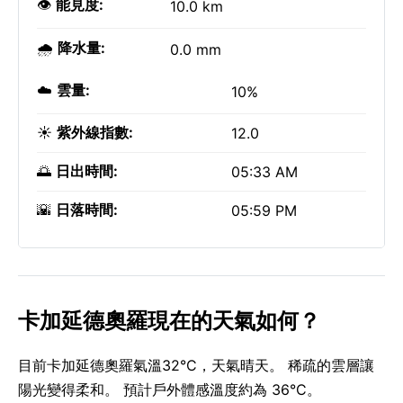
👁️
能見度:
10.0 km
🌧️
降水量:
0.0 mm
☁️
雲量:
10%
☀️
紫外線指數:
12.0
🌅
日出時間:
05:33 AM
🌇
日落時間:
05:59 PM
卡加延德奧羅現在的天氣如何？
目前卡加延德奧羅氣溫32°C，天氣晴天。 稀疏的雲層讓
陽光變得柔和。 預計戶外體感溫度約為 36°C。