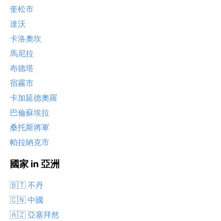
奎松市
達沃
卡洛奧坎
馬尼拉
布德塔
宿霧市
卡加延德奧羅
巴倫蘇埃拉
桑托斯將軍
帕拉納克市
國家 in 亞洲
🇧🇹 不丹
🇨🇳 中國
🇦🇿 亞塞拜然