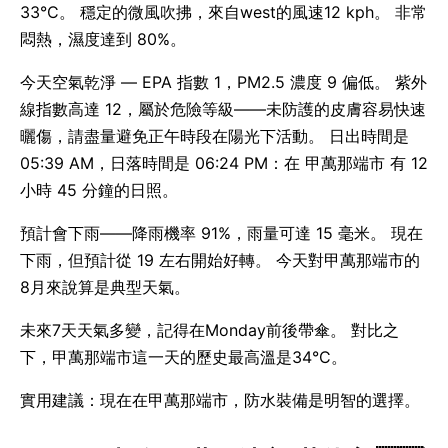
33°C。 穩定的微風吹拂，來自west的風速12 kph。 非常
悶熱，濕度達到 80%。
今天空氣乾淨 — EPA 指數 1，PM2.5 濃度 9 偏低。 紫外
線指數高達 12，屬於危險等級——未防護的皮膚容易快速
曬傷，請盡量避免正午時段在陽光下活動。 日出時間是
05:39 AM，日落時間是 06:24 PM：在 甲萬那端市 有 12
小時 45 分鐘的日照。
預計會下雨——降雨機率 91%，雨量可達 15 毫米。 現在
下雨，但預計從 19 左右開始好轉。 今天對甲萬那端市的
8月來說算是典型天氣。
未來7天天氣多變，記得在Monday前後帶傘。 對比之
下，甲萬那端市這一天的歷史最高溫是34°C。
實用建議：現在在甲萬那端市，防水裝備是明智的選擇。