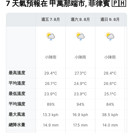
7 天氣預報在 甲萬那端市, 菲律賓 🇵🇭
週五 7. 8月
週六 8. 8月
週日 9. 8月
週
小陣雨
小陣雨
小陣雨
最高溫度
29.4°C
27.3°C
28.4°C
平均溫度
26.1°C
24.9°C
26.6°C
最低溫度
23.9°C
23.9°C
25.1°C
平均濕度
89%
94%
84%
最大風速
13.3 kph
16.9 kph
38.5 kph
總降水量
14.9 mm
17.5 mm
14.0 mm