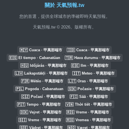
關於 天氣預報.tw
您的首選，提供全球城市的準確即時天氣預報。
天氣預報.tw © 2026。版權所有。
🇲🇾
🇮🇩
Cuaca · 甲萬那端市
Cuaca · 甲萬那端市
🇪🇸
🇹🇷
El tiempo · Cabanatúan
Hava durumu · 甲萬那端市
🇭🇺
🇪🇪
Időjárás · 甲萬那端市
Ilm · 甲萬那端市
🇱🇻
🇮🇹
Laikapstākļi · 甲萬那端市
Meteo · 甲萬那端市
🇫🇷
🇱🇹
Météo · 甲萬那端市
Oras · 甲萬那端市
🇵🇱
🇸🇰
Pogoda · Cabanatuan
Počasie · 甲萬那端市
🇨🇿
🇫🇮
Počasí · 甲萬那端市
Sää · 甲萬那端市
🇵🇹
🇻🇳
Tempo · 甲萬那端市
Thời tiết · 甲萬那端市
🇩🇰
🇷🇸
Vejret · 甲萬那端市
Vreme · 甲萬那端市
🇸🇮
🇷🇴
Vreme · 甲萬那端市
Vremea · 甲萬那端市
🇸🇪
🇳🇴
Vädret · 甲萬那端市
Været · 甲萬那端市