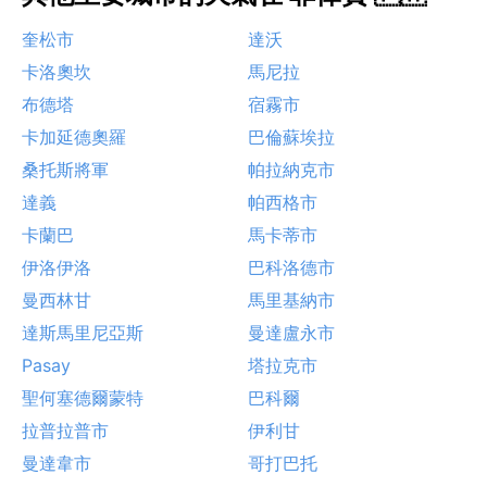
奎松市
達沃
卡洛奧坎
馬尼拉
布德塔
宿霧市
卡加延德奧羅
巴倫蘇埃拉
桑托斯將軍
帕拉納克市
達義
帕西格市
卡蘭巴
馬卡蒂市
伊洛伊洛
巴科洛德市
曼西林甘
馬里基納市
達斯馬里尼亞斯
曼達盧永市
Pasay
塔拉克市
聖何塞德爾蒙特
巴科爾
拉普拉普市
伊利甘
曼達韋市
哥打巴托