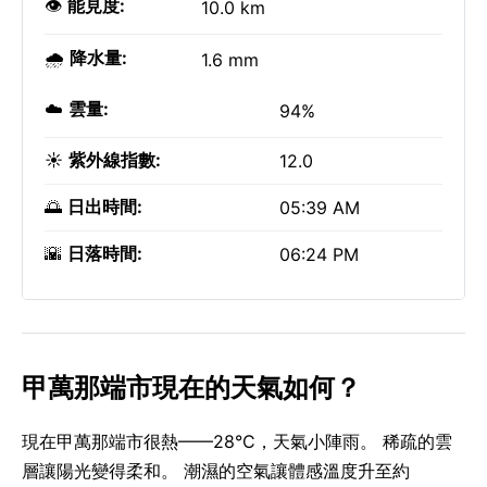
👁️
能見度:
10.0 km
🌧️
降水量:
1.6 mm
☁️
雲量:
94%
☀️
紫外線指數:
12.0
🌅
日出時間:
05:39 AM
🌇
日落時間:
06:24 PM
甲萬那端市現在的天氣如何？
現在甲萬那端市很熱——28°C，天氣小陣雨。 稀疏的雲
層讓陽光變得柔和。 潮濕的空氣讓體感溫度升至約