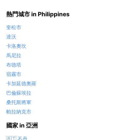
熱門城市 in Philippines
奎松市
達沃
卡洛奧坎
馬尼拉
布德塔
宿霧市
卡加延德奧羅
巴倫蘇埃拉
桑托斯將軍
帕拉納克市
國家 in 亞洲
🇧🇹 不丹