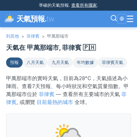
準確的天氣預報
.
查看所有國家
.
☰
天氣預報.
tw
🌐
到其他
菲律賓
甲萬那端市
>
>
天氣在 甲萬那端市, 菲律賓 🇵🇭
預報
八月天氣
九月天氣
年均數據
菲律賓天氣
甲萬那端市的實時天氣，目前為28°C，天氣描述為小
陣雨。查看7天預報、每小時狀況和空氣質量指數。甲
萬那端市位於
菲律賓
— 查看所有主要城市的天氣
菲
律賓
, 或瀏覽
目前最熱的城市
全球。