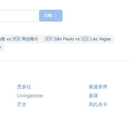
比較 →
 倫敦 vs 🇲🇦 馬拉喀什
🇧🇷 São Paulo vs 🇺🇸 Las Vegas
什
恩多拉
索盧韋齊
Livingstone
曼薩
芒古
馬扎布卡