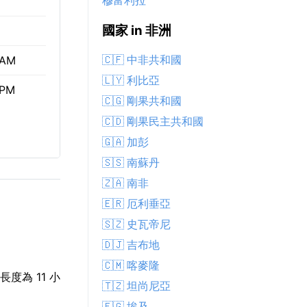
穆富利拉
國家 in 非洲
🇨🇫 中非共和國
 AM
🇱🇾 利比亞
 PM
🇨🇬 剛果共和國
🇨🇩 剛果民主共和國
🇬🇦 加彭
🇸🇸 南蘇丹
🇿🇦 南非
🇪🇷 厄利垂亞
🇸🇿 史瓦帝尼
🇩🇯 吉布地
🇨🇲 喀麥隆
長度為 11 小
🇹🇿 坦尚尼亞
🇪🇬 埃及