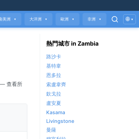
🌐
南美洲
大洋洲
歐洲
非洲
▾
▼
▼
▼
▼
熱門城市 in Zambia
路沙卡
基特韋
恩多拉
— 查看所
索盧韋齊
欽戈拉
盧安夏
Kasama
Livingstone
曼薩