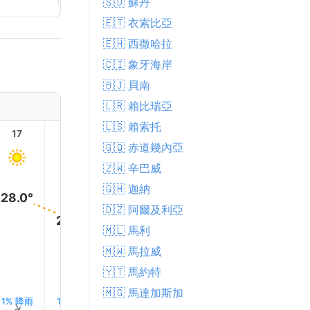
🇸🇩 蘇丹
🇪🇹 衣索比亞
🇪🇭 西撒哈拉
🇨🇮 象牙海岸
🇧🇯 貝南
🇱🇷 賴比瑞亞
🇱🇸 賴索托
17
18
19
20
21
22
🇬🇶 赤道幾內亞
🇿🇼 辛巴威
🇬🇭 迦納
28.0°
🇩🇿 阿爾及利亞
23.0°
22.0°
🇲🇱 馬利
20.0°
19.0°
18.0°
🇲🇼 馬拉威
🇾🇹 馬約特
🇲🇬 馬達加斯加
1% 降雨
1% 降雨
1% 降雨
1% 降雨
1% 降雨
1% 降雨
↑
↑
↑
↑
↑
↑