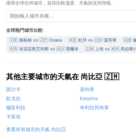
搜尋全球任何城市，並排比較溫度、天氣狀況與預報。
全球熱門城市比較:
🇮🇪 都柏林 vs 🇯🇵 Osaka
🇦🇪 杜拜 vs 🇨🇦 溫哥華
🇬🇧
🇦🇷 布宜諾斯艾利斯 vs 🇦🇺 墨爾本
🇨🇳 上海 vs 🇲🇦 馬拉喀
其他主要城市的天氣在 尚比亞 🇿🇲
路沙卡
基特韋
欽戈拉
Kasama
穆富利拉
奇利拉邦布韋
卡富埃
查看所有城市的天氣 尚比亞