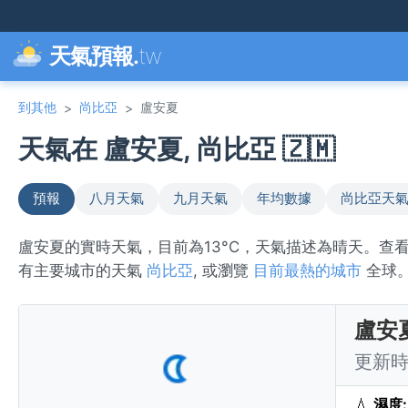
天氣預報.
tw
到其他
尚比亞
盧安夏
>
>
天氣在 盧安夏, 尚比亞 🇿🇲
預報
八月天氣
九月天氣
年均數據
尚比亞天
盧安夏的實時天氣，目前為13°C，天氣描述為晴天。查
有主要城市的天氣
尚比亞
, 或瀏覽
目前最熱的城市
全球
盧安
更新時間
💧
濕度: