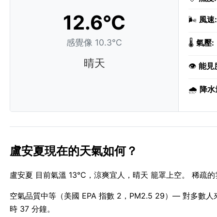
12.6°C
🌬️
風速:
感覺像 10.3°C
🌡️
氣壓:
晴天
👁️
能見
🌧️
降水
盧安夏現在的天氣如何？
盧安夏 目前氣溫 13°C，涼爽宜人，晴天 籠罩上空。 稀疏
空氣品質中等（美國 EPA 指數 2，PM2.5 29）— 對多數人來
時 37 分鐘。