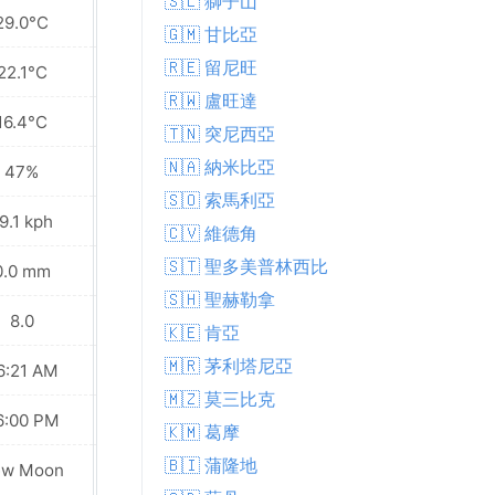
🇸🇱 獅子山
29.0°C
27.2°C
🇬🇲 甘比亞
🇷🇪 留尼旺
22.1°C
19.2°C
🇷🇼 盧旺達
16.4°C
13.1°C
🇹🇳 突尼西亞
🇳🇦 納米比亞
47%
52%
🇸🇴 索馬利亞
9.1 kph
16.9 kph
🇨🇻 維德角
🇸🇹 聖多美普林西比
0.0 mm
0.0 mm
🇸🇭 聖赫勒拿
8.0
8.0
🇰🇪 肯亞
🇲🇷 茅利塔尼亞
6:21 AM
06:21 AM
🇲🇿 莫三比克
6:00 PM
06:01 PM
🇰🇲 葛摩
🇧🇮 蒲隆地
Waxing
ew Moon
Crescent