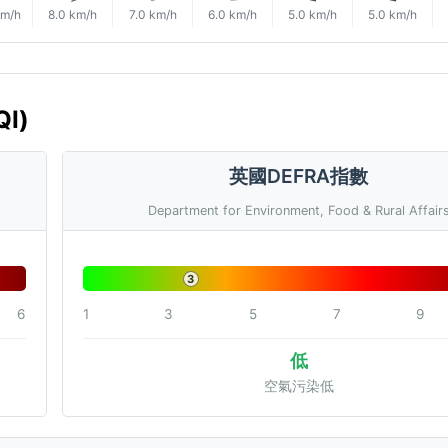
km/h
8.0 km/h
7.0 km/h
6.0 km/h
5.0 km/h
5.0 km/h
I)
英國DEFRA指數
Department for Environment, Food & Rural Affair
3
6
1
3
5
7
9
低
空氣污染低