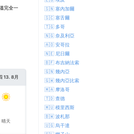
氣溫完全一
🇸🇳 塞內加爾
🇸🇨 塞舌爾
🇹🇬 多哥
🇳🇬 奈及利亞
🇦🇴 安哥拉
🇳🇪 尼日爾
🇧🇫 布吉納法索
🇬🇳 幾內亞
 13. 8月
週五 14. 8月
🇬🇼 幾內亞比索
🇲🇦 摩洛哥
🇹🇩 查德
🇲🇺 模里西斯
🇧🇼 波札那
晴天
晴天
🇺🇬 烏干達