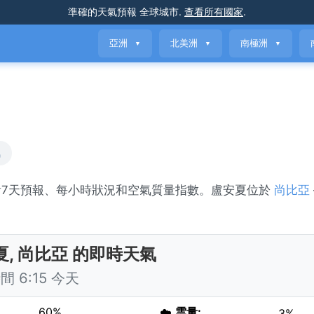
準確的天氣預報
全球城市
.
查看所有國家
.
亞洲
北美洲
南極洲
▼
▼
▼
氣
看7天預報、每小時狀況和空氣質量指數。盧安夏位於
尚比亞
。
夏, 尚比亞 的即時天氣
 6:15 今天
60%
☁️
雲量:
3%