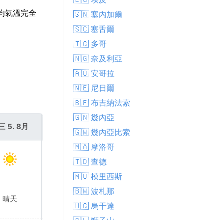
平均氣溫完全
🇸🇳 塞內加爾
🇸🇨 塞舌爾
🇹🇬 多哥
🇳🇬 奈及利亞
🇦🇴 安哥拉
🇳🇪 尼日爾
🇧🇫 布吉納法索
🇬🇳 幾內亞
三 5. 8月
週四 6. 8月
🇬🇼 幾內亞比索
🇲🇦 摩洛哥
🇹🇩 查德
🇲🇺 模里西斯
🇧🇼 波札那
晴天
晴天
🇺🇬 烏干達