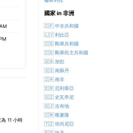
穆富利拉
國家 in 非洲
🇨🇫 中非共和國
 AM
🇱🇾 利比亞
 PM
🇨🇬 剛果共和國
🇨🇩 剛果民主共和國
🇬🇦 加彭
🇸🇸 南蘇丹
🇿🇦 南非
🇪🇷 厄利垂亞
🇸🇿 史瓦帝尼
🇩🇯 吉布地
🇨🇲 喀麥隆
為 11 小時
🇹🇿 坦尚尼亞
🇪🇬 埃及