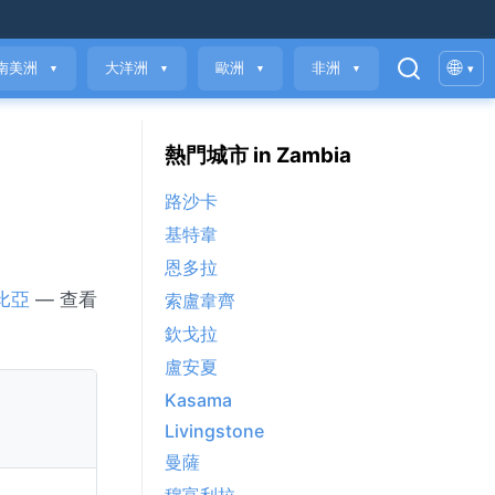
🌐
南美洲
大洋洲
歐洲
非洲
▾
▼
▼
▼
▼
熱門城市 in Zambia
路沙卡
基特韋
恩多拉
比亞
— 查看
索盧韋齊
欽戈拉
盧安夏
Kasama
Livingstone
曼薩