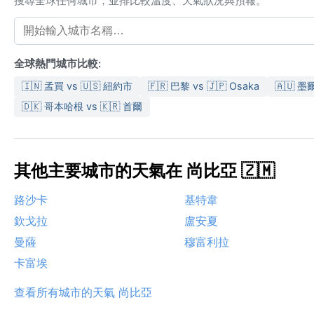
搜尋全球任何城市，並排比較溫度、天氣狀況與預報。
全球熱門城市比較:
🇮🇳 孟買 vs 🇺🇸 紐約市
🇫🇷 巴黎 vs 🇯🇵 Osaka
🇦🇺 墨
🇩🇰 哥本哈根 vs 🇰🇷 首爾
其他主要城市的天氣在 尚比亞 🇿🇲
路沙卡
基特韋
欽戈拉
盧安夏
曼薩
穆富利拉
卡富埃
查看所有城市的天氣 尚比亞