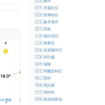
🇸🇩 蘇丹
🇪🇹 衣索比亞
🇪🇭 西撒哈拉
🇨🇮 象牙海岸
🇧🇯 貝南
🇱🇷 賴比瑞亞
🇱🇸 賴索托
9
10
11
12
13
14
🇬🇶 赤道幾內亞
🇿🇼 辛巴威
25.0°
25.0°
🇬🇭 迦納
24.0°
23.0°
🇩🇿 阿爾及利亞
21.0°
18.0°
🇲🇱 馬利
🇲🇼 馬拉威
🇾🇹 馬約特
🇲🇬 馬達加斯加
2% 降雨
1% 降雨
1% 降雨
1% 降雨
1% 降雨
1% 降雨
↑
↑
↑
↑
↑
↑