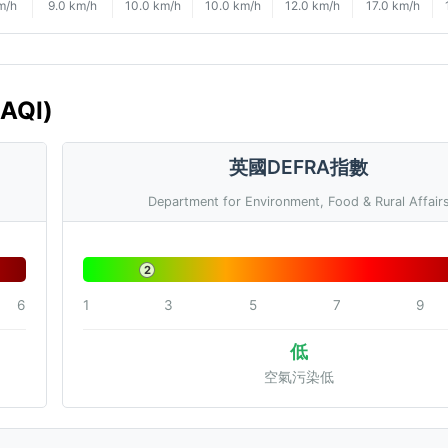
m/h
9.0 km/h
10.0 km/h
10.0 km/h
12.0 km/h
17.0 km/h
AQI)
英國DEFRA指數
Department for Environment, Food & Rural Affair
2
6
1
3
5
7
9
低
空氣污染低