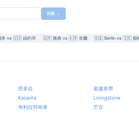
比較 →
爾本 vs 🇺🇸 紐約市
🇬🇷 雅典 vs 🇰🇷 首爾
🇩🇪 Berlin vs 🇮🇪
恩多拉
索盧韋齊
Kasama
Livingstone
奇利拉邦布韋
芒古