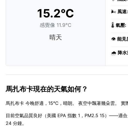
15.2°C
🌬️
風速:
感覺像 11.9°C
🌡️
氣壓:
晴天
👁️
能見
🌧️
降水
馬扎布卡現在的天氣如何？
馬扎布卡 今晚舒適，15°C，晴朗。 夜空中飄著幾朵雲。 實際
目前空氣品質良好（美國 EPA 指數 1，PM2.5 15）——適合戶
24 分鐘。