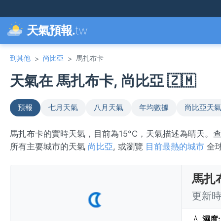
天氣預報.
tw
到其他
尚比亞
馬扎布卡
>
>
天氣在 馬扎布卡, 尚比亞 🇿🇲
預報
七月天氣
八月天氣
年均數據
尚比亞天
馬扎布卡的實時天氣，目前為15°C，天氣描述為晴天。
所有主要城市的天氣
尚比亞
, 或瀏覽
目前最熱的城市
全
馬扎
更新時間
💧
濕度: