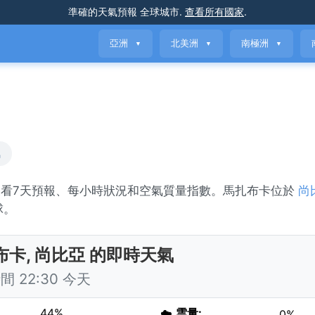
準確的天氣預報
全球城市
.
查看所有國家
.
亞洲
北美洲
南極洲
▼
▼
▼
氣
查看7天預報、每小時狀況和空氣質量指數。馬扎布卡位於
尚
球。
布卡, 尚比亞 的即時天氣
 22:30 今天
44%
☁️
雲量:
0%