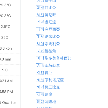
🇸🇱 獅子山
29.3°C
30.0°C
🇬🇲 甘比亞
🇷🇪 留尼旺
20.3°C
20.8°C
🇷🇼 盧旺達
12.9°C
13.9°C
🇹🇳 突尼西亞
🇳🇦 納米比亞
25%
23%
🇸🇴 索馬利亞
6.6 kph
15.5 kph
🇨🇻 維德角
🇸🇹 聖多美普林西比
0.0 mm
0.0 mm
🇸🇭 聖赫勒拿
9.0
9.0
🇰🇪 肯亞
🇲🇷 茅利塔尼亞
6:31 AM
06:30 AM
🇲🇿 莫三比克
5:58 PM
05:59 PM
🇰🇲 葛摩
🇧🇮 蒲隆地
t Quarter
Last Quarter