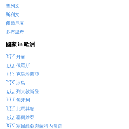
普列文
斯利文
佩爾尼克
多布里奇
國家 in 歐洲
🇩🇰 丹麥
🇷🇺 俄羅斯
🇭🇷 克羅埃西亞
🇮🇸 冰島
🇱🇮 列支敦斯登
🇭🇺 匈牙利
🇲🇰 北馬其頓
🇷🇸 塞爾維亞
🇷🇸 塞爾維亞與蒙特內哥羅