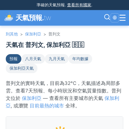
準確的天氣預報
.
查看所有國家
.
☰
天氣預報.
tw
🌐
到其他
保加利亞
普列文
>
>
天氣在 普列文, 保加利亞 🇧🇬
預報
八月天氣
九月天氣
年均數據
保加利亞天氣
普列文的實時天氣，目前為32°C，天氣描述為局部多
雲。查看7天預報、每小時狀況和空氣質量指數。普列
文位於
保加利亞
— 查看所有主要城市的天氣
保加利
亞
, 或瀏覽
目前最熱的城市
全球。