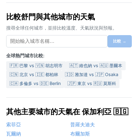
比較舒門與其他城市的天氣
搜尋全球任何城市，並排比較溫度、天氣狀況與預報。
比較 →
全球熱門城市比較:
🇫🇷 巴黎 vs 🇻🇳 胡志明市
🇦🇹 維也納 vs 🇦🇺 墨爾本
🇨🇳 北京 vs 🇮🇪 都柏林
🇮🇩 雅加達 vs 🇯🇵 Osaka
🇨🇦 多倫多 vs 🇩🇪 Berlin
🇯🇵 東京 vs 🇷🇺 莫斯科
其他主要城市的天氣在 保加利亞 🇧🇬
索菲亞
普羅夫迪夫
瓦爾納
布爾加斯