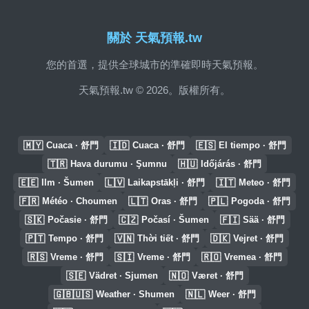
關於 天氣預報.tw
您的首選，提供全球城市的準確即時天氣預報。
天氣預報.tw © 2026。版權所有。
🇲🇾
🇮🇩
🇪🇸
Cuaca · 舒門
Cuaca · 舒門
El tiempo · 舒門
🇹🇷
🇭🇺
Hava durumu · Şumnu
Időjárás · 舒門
🇪🇪
🇱🇻
🇮🇹
Ilm · Šumen
Laikapstākļi · 舒門
Meteo · 舒門
🇫🇷
🇱🇹
🇵🇱
Météo · Choumen
Oras · 舒門
Pogoda · 舒門
🇸🇰
🇨🇿
🇫🇮
Počasie · 舒門
Počasí · Šumen
Sää · 舒門
🇵🇹
🇻🇳
🇩🇰
Tempo · 舒門
Thời tiết · 舒門
Vejret · 舒門
🇷🇸
🇸🇮
🇷🇴
Vreme · 舒門
Vreme · 舒門
Vremea · 舒門
🇸🇪
🇳🇴
Vädret · Sjumen
Været · 舒門
🇬🇧🇺🇸
🇳🇱
Weather · Shumen
Weer · 舒門