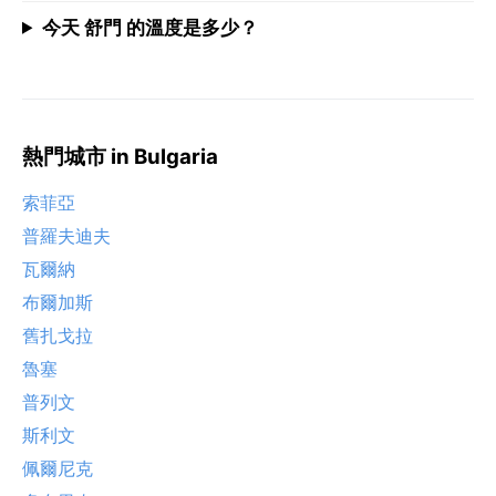
今天 舒門 的溫度是多少？
熱門城市 in Bulgaria
索菲亞
普羅夫迪夫
瓦爾納
布爾加斯
舊扎戈拉
魯塞
普列文
斯利文
佩爾尼克