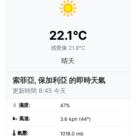
22.1°C
感覺像 21.9°C
晴天
索菲亞, 保加利亞 的即時天氣
更新時間 8:45 今天
💧
濕度:
47%
🌬️
風速:
3.6 kph (44°)
🌡️
氣壓:
1018.0 mb