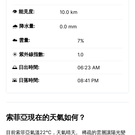
👁️
能見度:
10.0 km
🌧️
降水量:
0.0 mm
☁️
雲量:
7%
☀️
紫外線指數:
1.0
🌅
日出時間:
06:23 AM
🌇
日落時間:
08:41 PM
索菲亞現在的天氣如何？
目前索菲亞氣溫22°C，天氣晴天。 稀疏的雲層讓陽光變