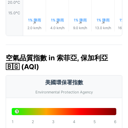
20.0°C
15.0°C
1% 降雨
1% 降雨
1% 降雨
1% 降雨
1% 
↑
↑
↑
↑
2.0 km/h
4.0 km/h
9.0 km/h
13.0 km/h
16.0 
空氣品質指數 in 索菲亞, 保加利亞
🇧🇬 (AQI)
美國環保署指數
Environmental Protection Agency
1
1
2
3
4
5
6