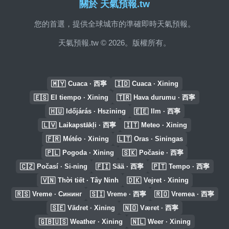
關於 天氣預報.tw
您的首選，提供全球城市的準確即時天氣預報。
天氣預報.tw © 2026。版權所有。
🇲🇾
🇮🇩
Cuaca · 西寧
Cuaca · Xining
🇪🇸
🇹🇷
El tiempo · Xining
Hava durumu · 西寧
🇭🇺
🇪🇪
Időjárás · Hszining
Ilm · 西寧
🇱🇻
🇮🇹
Laikapstākļi · 西寧
Meteo · Xining
🇫🇷
🇱🇹
Météo · Xining
Oras · Siningas
🇵🇱
🇸🇰
Pogoda · Xining
Počasie · 西寧
🇨🇿
🇫🇮
🇵🇹
Počasí · Si-ning
Sää · 西寧
Tempo · 西寧
🇻🇳
🇩🇰
Thời tiết · Tây Ninh
Vejret · Xining
🇷🇸
🇸🇮
🇷🇴
Vreme · Сининг
Vreme · 西寧
Vremea · 西寧
🇸🇪
🇳🇴
Vädret · Xining
Været · 西寧
🇬🇧🇺🇸
🇳🇱
Weather · Xining
Weer · Xining