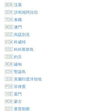
🇧🇳 汶萊
🇸🇦 沙烏地阿拉伯
🇹🇭 泰國
🇲🇴 澳門
🇺🇿 烏茲別克
🇰🇼 科威特
🇨🇨 科科斯群島
🇯🇴 約旦
🇲🇲 緬甸
🇨🇽 聖誕島
🇮🇴 英屬印度洋領地
🇵🇭 菲律賓
🇾🇪 葉門
🇲🇳 蒙古
🇨🇾 賽普勒斯