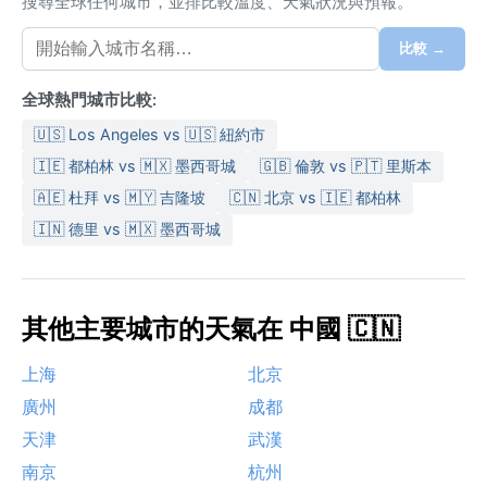
搜尋全球任何城市，並排比較溫度、天氣狀況與預報。
比較 →
全球熱門城市比較:
🇺🇸 Los Angeles vs 🇺🇸 紐約市
🇮🇪 都柏林 vs 🇲🇽 墨西哥城
🇬🇧 倫敦 vs 🇵🇹 里斯本
🇦🇪 杜拜 vs 🇲🇾 吉隆坡
🇨🇳 北京 vs 🇮🇪 都柏林
🇮🇳 德里 vs 🇲🇽 墨西哥城
其他主要城市的天氣在 中國 🇨🇳
上海
北京
廣州
成都
天津
武漢
南京
杭州