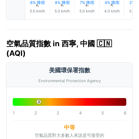
8% 降雨
8% 降雨
7% 降雨
4% 降雨
2% 
↑
↑
↑
↑
5.0 km/h
5.0 km/h
5.0 km/h
4.0 km/h
3.0 k
空氣品質指數 in 西寧, 中國 🇨🇳
(AQI)
美國環保署指數
Environmental Protection Agency
2
1
2
3
4
5
6
中等
空氣品質對大多數人來說是可接受的