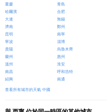
重慶
青島
哈爾濱
合肥
大連
無錫
濟南
鄭州
昆明
南寧
寧波
淄博
貴陽
烏魯木齊
蘭州
惠州
溫州
淮安
南昌
呼和浩特
紹興
南通
查看所有城市的天氣 中國
與 西寧 位於同一時區的其他城市