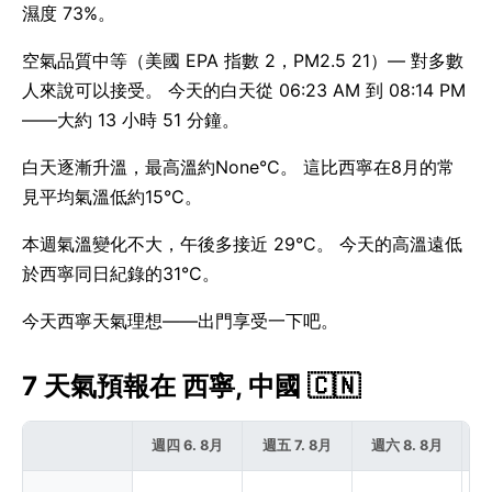
濕度 73%。
空氣品質中等（美國 EPA 指數 2，PM2.5 21）— 對多數
人來說可以接受。 今天的白天從 06:23 AM 到 08:14 PM
——大約 13 小時 51 分鐘。
白天逐漸升溫，最高溫約None°C。 這比西寧在8月的常
見平均氣溫低約15°C。
本週氣溫變化不大，午後多接近 29°C。 今天的高溫遠低
於西寧同日紀錄的31°C。
今天西寧天氣理想——出門享受一下吧。
7 天氣預報在 西寧, 中國 🇨🇳
週四 6. 8月
週五 7. 8月
週六 8. 8月
週