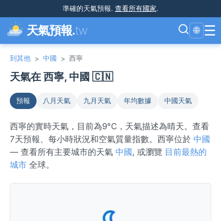
準確的天氣預報
.
查看所有國家
.
☰
天氣預報.
tw
🌐
到其他
中國
西寧
>
>
天氣在 西寧, 中國 🇨🇳
預報
八月天氣
九月天氣
年均數據
中國天氣
西寧的實時天氣，目前為9°C，天氣描述為晴天。查看
7天預報、每小時狀況和空氣質量指數。西寧位於
中國
— 查看所有主要城市的天氣
中國
, 或瀏覽
目前最熱的
城市
全球。